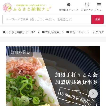
限度額をチェック
お気に入り
メニュー
検索
ふるさと納税ナビ TOP
返礼品検索
旅行・チケット・カタログ
詳細を見る