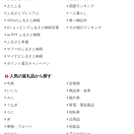
さとふる
高額ランキング
ふるさとプレミアム
一人暮らし
ANAのふるさと納税
食べ物以外
dショッピングふるさと納税百選
その他のランキング
au PAY ふるさと納税
ふるさと本舗
ヤフーのふるさと納税
マイナビふるさと納税
ポイント還元キャンペーン
人気の返礼品から探す
牛肉
定期便
いくら
商品券・金券
カニ
旅行券
うなぎ
家電・電化製品
うに
自転車
米
日用品
果物・フルーツ
化粧品
ビール
アクセサリー