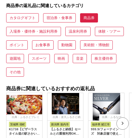
商品券の返礼品に関連しているカテゴリ
カタログギフト
宿泊券・食事券
商品券
入場券・優待券・施設利用券
温泉利用券
体験・ツアー
ポイント
お食事券
動物園
美術館・博物館
遊園地
スポーツ
映画
音楽
株主優待券
その他
商品券に関連しているおすすめの返礼品
出典：ふるさとプレミ
出典：楽天ふるさと納
出典：ふるなび
アム
税
茨城県 境町
新潟県 胎内市
福井県 鯖江市
山
K1738【ピザーラス
【ふるさと納税】セー
999.9/フォーナイン
商品
タイル道の駅さかい店
ルとの重複利用OK
ズ 対象店舗で使える
ナシ
限定】ピザーラ利用券
10,000円相当オーダ
眼鏡引換券（6万円相
し 