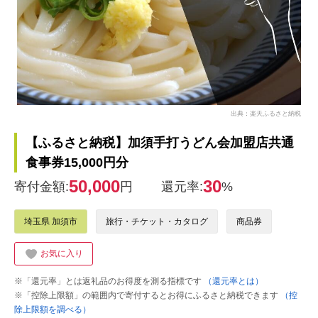
出典：楽天ふるさと納税
【ふるさと納税】加須手打うどん会加盟店共通
食事券15,000円分
50,000
30
寄付金額:
円
還元率:
%
埼玉県 加須市
旅行・チケット・カタログ
商品券
お気に入り
※「還元率」とは返礼品のお得度を測る指標です
（還元率とは）
※「控除上限額」の範囲内で寄付するとお得にふるさと納税できます
（控
除上限額を調べる）