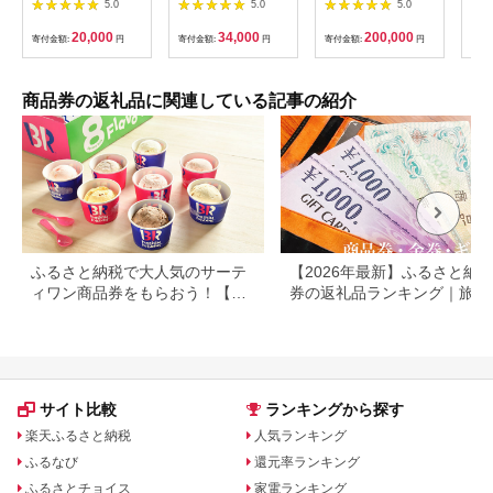
5.0
5.0
5.0
(6,000円相当)
ーシャツお仕立券【ビ
当）Silver np m [N-
ッグヴィジョン】
11401]
20,000
34,000
200,000
寄付金額:
円
寄付金額:
円
寄付金額:
円
寄付
商品券の返礼品に関連している記事の紹介
ふるさと納税で大人気のサーテ
【2026年最新】ふるさと納税
ィワン商品券をもらおう！【静
券の返礼品ランキング｜旅行
岡県小山町】
券・食事券・商品券を比較
サイト比較
ランキングから探す
楽天ふるさと納税
人気ランキング
ふるなび
還元率ランキング
ふるさとチョイス
家電ランキング