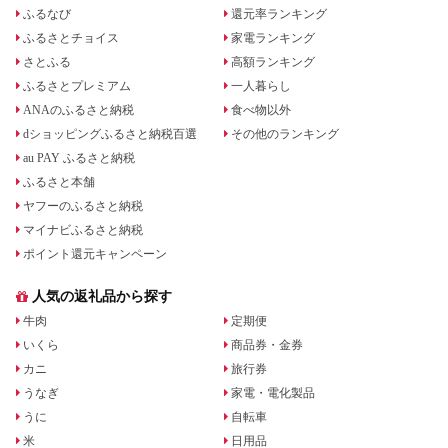
ふるなび
還元率ランキング
ふるさとチョイス
家電ランキング
さとふる
高額ランキング
ふるさとプレミアム
一人暮らし
ANAのふるさと納税
食べ物以外
dショッピングふるさと納税百選
その他のランキング
au PAY ふるさと納税
ふるさと本舗
ヤフーのふるさと納税
マイナビふるさと納税
ポイント還元キャンペーン
人気の返礼品から探す
牛肉
定期便
いくら
商品券・金券
カニ
旅行券
うなぎ
家電・電化製品
うに
自転車
米
日用品