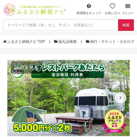
限度額をチェック
お気に入り
メニュー
検索
ふるさと納税ナビ TOP
返礼品検索
旅行・チケット・カタログ
詳細を見る