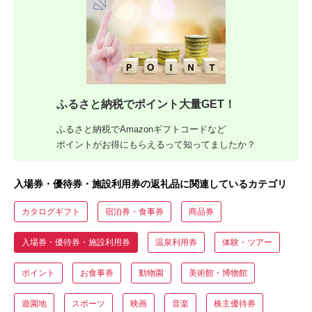
ふるさと納税でポイント大量GET！
ふるさと納税でAmazonギフトコードなど
ポイントがお得にもらえるって知ってましたか？
入場券・優待券・施設利用券の返礼品に関連しているカテゴリ
カタログギフト
宿泊券・食事券
商品券
入場券・優待券・施設利用券
温泉利用券
体験・ツアー
ポイント
お食事券
動物園
美術館・博物館
遊園地
スポーツ
映画
音楽
株主優待券