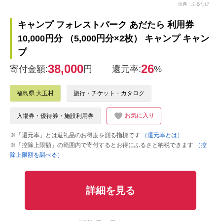
出典：ふるなび
キャンプ フォレストパーク あだたら 利用券
10,000円分 （5,000円分×2枚） キャンプ キャン
プ
38,000
26
寄付金額:
円
還元率:
%
福島県 大玉村
旅行・チケット・カタログ
お気に入り
入場券・優待券・施設利用券
※「還元率」とは返礼品のお得度を測る指標です
（還元率とは）
※「控除上限額」の範囲内で寄付するとお得にふるさと納税できます
（控
除上限額を調べる）
詳細を見る