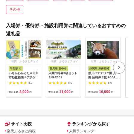
その他
入場券・優待券・施設利用券に関連しているおすすめの
返礼品
出典：ふるさとチョイ
出典：ふるさとチョイ
出典：ふるさとチョイ
ス
ス
ス
千葉県 市
群馬県 安中市
静岡県 東伊豆町
沖
いちかわかるた＆市川
入園招待券3枚セット
熱川バナナワニ園 入
アー
市動植物園ペアチケッ
ANAE001
園 招待券 2枚 A004
施設
ト 【12203-0196】
／ 熱帯 動植物園 チケ
5.0
5.0
5.0
ット 静岡県 東伊豆町
8,000
11,000
10,000
寄付金額:
円
寄付金額:
円
寄付金額:
円
寄付
サイト比較
ランキングから探す
楽天ふるさと納税
人気ランキング