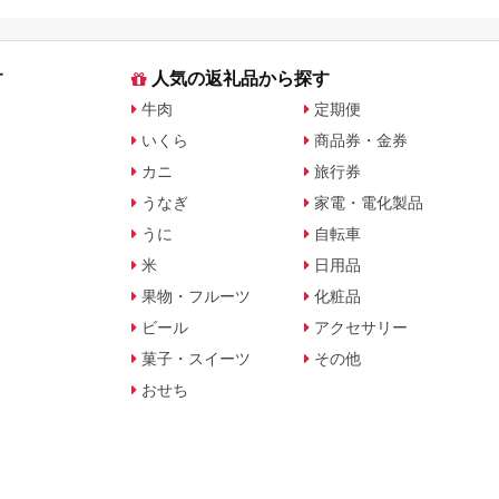
す
人気の返礼品から探す
牛肉
定期便
いくら
商品券・金券
カニ
旅行券
うなぎ
家電・電化製品
うに
自転車
米
日用品
果物・フルーツ
化粧品
ビール
アクセサリー
菓子・スイーツ
その他
おせち