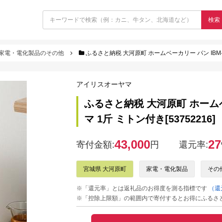
検索
家電・電化製品のその他
ふるさと納税 大河原町 ホームベーカリー パン IBM-01
アイリスオーヤマ
ふるさと納税 大河原町 ホームベー
マ 1斤 ミトン付き[53752216]
43,000
27
寄付金額:
円
還元率:
宮城県 大河原町
家電・電化製品
その
※「還元率」とは返礼品のお得度を測る指標です
（還
※「控除上限額」の範囲内で寄付するとお得にふるさ