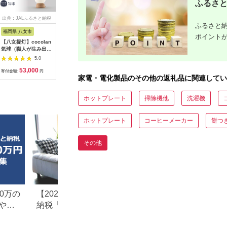
ふるさと
出典：JALふるさと納税
出典：楽天ふるさと納
出典：楽天ふるさと納
出典：Ya
ふるさと納
税
税
福岡県 八女市
大阪府 門真市
宮城県 大河原町
山梨県 南
ポイント
【八女提灯】cocolan
【ふるさと納税】
【ふるさと納税】ポー
ふるさと納
気球（職人が生み出し
2025年度新製品 ＜カ
タブル冷蔵庫 ポータ
プス市 ジ
たインテリア提灯）
ラーをお選びください
ブル冷蔵冷凍庫 30L
製リサイ
5.0
5.0
5.0
cocolan 八女提灯 伝
＞タイガー魔法瓶 電
IPD-3A-B2 ブラック
ートリッジ 
53,000
26,000
91,000
1
統工芸品 提灯 灯り 温
気ケトル 軽量＆コン
キャンプ アウトドア
4PK用JIT
寄付金額:
円
寄付金額:
円
寄付金額:
円
寄付金額:
家電・電化製品のその他の返礼品に関連してい
もり 職人 手作業 手の
パクト スピード沸
バーベキュー BBQ キ
ひらサイズ 日本の四
騰 注ぎ口カバー
ャンプ 少年野球 お出
季 癒し 安らぎ 現代の
PCT-A150 オフホワ
かけ アイリスオーヤ
ホットプレート
掃除機他
洗濯機
暮らし インテリア 間
イトWO オフブラッ
マ 大河原町
接照明 福岡県 八女市
クKO 1.5L 大阪府門
真市
ホットプレート
コーヒーメーカー
餅つ
その他
0万の
【2026年最新版】ふるさと
楽天ふるさと納税
や子
納税「食べ物以外」返礼品
りの家電探し。お
の還元率ランキング！
ンキングまとめ