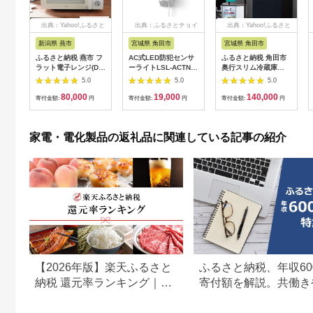
出典：Yahoo!ふるさと
出典：ふるさとチョイ
出典：Yahoo!ふるさと
納税
ス
納税
新潟県 燕市
宮城県 角田市
宮城県 角田市
ふるさと納税 燕市 フ
AC式LED防犯センサ
ふるさと納税 角田市
ラット電子レンジ(DR-
ーライトLSL-ACTN-
奥行スリム冷蔵庫
LD20W)
1200
66L IRSN-7A-B ブ
5.0
5.0
5.0
ラック
80,000
19,000
140,000
寄付金額:
円
寄付金額:
円
寄付金額:
円
家電・電化製品の返礼品に関連している記事の紹介
【2026年版】楽天ふるさと
ふるさと納税、年収60
納税 還元率ランキング｜高
寄付額を解説。共働き
還元率返礼品をジャンル別
どもがいる場合も