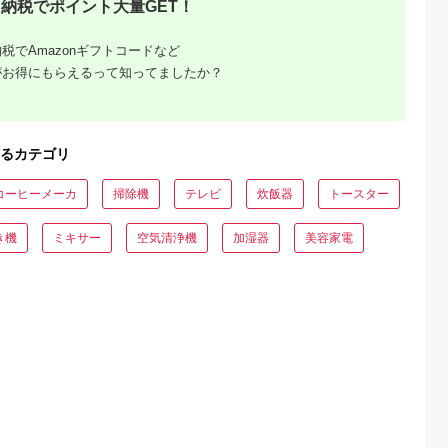
納税でポイント大量GET！
hoo!ふるさと
出典：Yahoo!ふるさと
出典：Yahoo!ふるさと
出典：ふるさとチョ
税でAmazonギフトコードなど
納税
納税
納税
アルプス市
神奈川県 海老名市
神奈川県 海老名市
兵庫県 多可町
がお得にもらえるって知ってましたか？
税 南アル
ふるさと納税 海老名
ふるさと納税 海老名
LEDシーリングスポ
ット 日本
市 マグネットシリコ
市 マグネットシリコ
トライト クロス 天井
クルインクカ
ンケーブル C to C 1m
ンケーブル C to C 1m
照明 リモコン[676]
5.0
5.0
5.0
5.0
LC3117-
エアリーホワイト
スモーキーブラック
1,000
8,000
8,000
92,000
-B31174P
(MOT-MGSCC100)
(MOT-MGSCC100)
円
寄付金額:
円
寄付金額:
円
寄付金額:
円
るカテゴリ
コーヒーメーカ
掃除機
テレビ
炊飯器
トースター
き機
ミキサー
空気清浄機
加湿器
美容家電
でこだわ
すすめラ