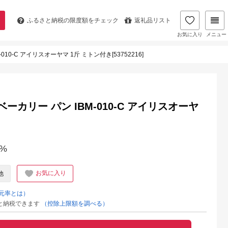
ふるさと納税の
限度額をチェック
返礼品リスト
お気に入り
メニュー
0-C アイリスオーヤマ 1斤 ミトン付き[53752216]
カリー パン IBM-010-C アイリスオーヤ
%
お気に入り
他
元率とは）
と納税できます
（控除上限額を調べる）