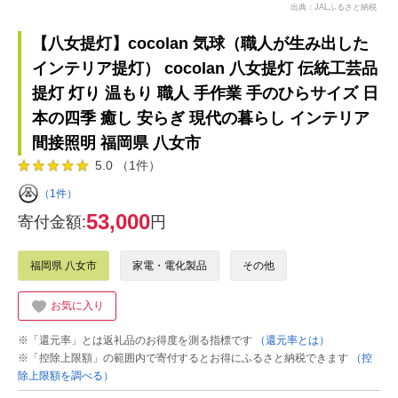
出典：JALふるさと納税
【八女提灯】cocolan 気球（職人が生み出した
インテリア提灯） cocolan 八女提灯 伝統工芸品
提灯 灯り 温もり 職人 手作業 手のひらサイズ 日
本の四季 癒し 安らぎ 現代の暮らし インテリア
間接照明 福岡県 八女市
5.0 （1件）
（1件）
53,000
寄付金額:
円
福岡県 八女市
家電・電化製品
その他
お気に入り
※「還元率」とは返礼品のお得度を測る指標です
（還元率とは）
※「控除上限額」の範囲内で寄付するとお得にふるさと納税できます
（控
除上限額を調べる）