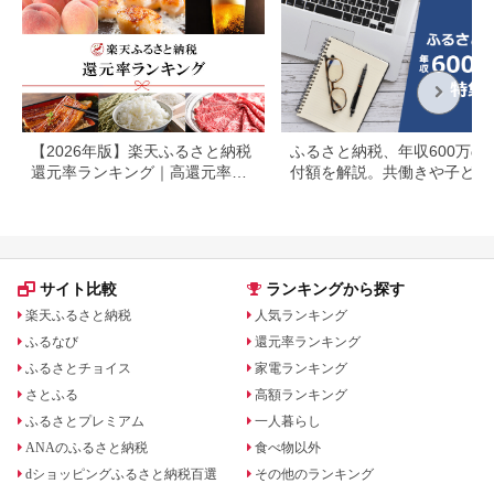
【2026年版】楽天ふるさと納税
ふるさと納税、年収600万の
還元率ランキング｜高還元率返
付額を解説。共働きや子ども
礼品をジャンル別に比較
いる場合も
サイト比較
ランキングから探す
楽天ふるさと納税
人気ランキング
ふるなび
還元率ランキング
ふるさとチョイス
家電ランキング
さとふる
高額ランキング
ふるさとプレミアム
一人暮らし
ANAのふるさと納税
食べ物以外
dショッピングふるさと納税百選
その他のランキング