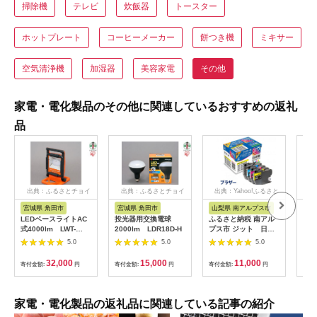
掃除機
テレビ
炊飯器
トースター
ホットプレート
コーヒーメーカー
餅つき機
ミキサー
空気清浄機
加湿器
美容家電
その他
家電・電化製品のその他に関連しているおすすめの返礼
品
出典：ふるさとチョイ
出典：ふるさとチョイ
出典：Yahoo!ふるさと
出
ス
ス
納税
宮城県 角田市
宮城県 角田市
山梨県 南アルプス市
宮
LEDベースライトAC
投光器用交換電球
ふるさと納税 南アル
AC
式4000lm LWT-
2000lm LDR18D-H
プス市 ジット 日本
ーラ
4000BA
製リサイクルインクカ
120
5.0
5.0
5.0
ートリッジ LC3117-
4PK用JIT-B31174P
32,000
15,000
11,000
寄付金額:
円
寄付金額:
円
寄付金額:
円
寄付
家電・電化製品の返礼品に関連している記事の紹介