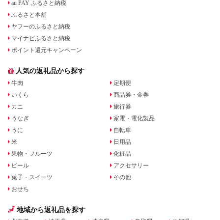
au PAY ふるさと納税
ふるさと本舗
ヤフーのふるさと納税
マイナビふるさと納税
ポイント還元キャンペーン
人気の返礼品から探す
牛肉
定期便
いくら
商品券・金券
カニ
旅行券
うなぎ
家電・電化製品
うに
自転車
米
日用品
果物・フルーツ
化粧品
ビール
アクセサリー
菓子・スイーツ
その他
おせち
地域から返礼品を探す