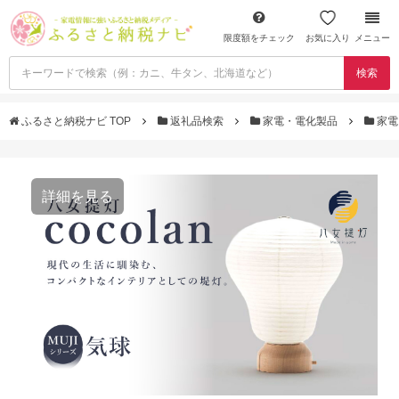
限度額をチェック
お気に入り
メニュー
検索
ふるさと納税ナビ TOP
返礼品検索
家電・電化製品
家電
詳細を見る