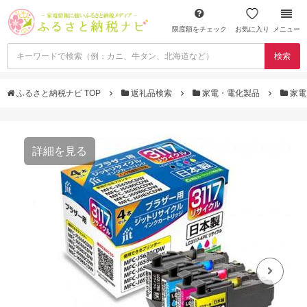
限度額をチェック
お気に入り
メニュー
検索
ふるさと納税ナビ TOP
返礼品検索
家電・電化製品
家電
詳細を見る