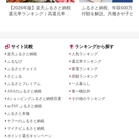
【2026年版】楽天ふるさと納税
ふるさと納税、年収600万の
還元率ランキング｜高還元率返
付額を解説。共働きや子ども
礼品をジャンル別に比較
いる場合も
サイト比較
ランキングから探す
楽天ふるさと納税
人気ランキング
ふるなび
還元率ランキング
ふるさとチョイス
家電ランキング
さとふる
高額ランキング
ふるさとプレミアム
一人暮らし
ANAのふるさと納税
食べ物以外
dショッピングふるさと納税百選
その他のランキング
au PAY ふるさと納税
ふるさと本舗
ヤフーのふるさと納税
マイナビふるさと納税
ポイント還元キャンペーン