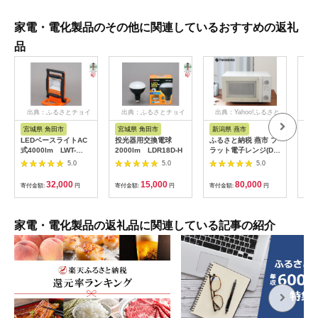
家電・電化製品のその他に関連しているおすすめの返礼
品
出典：ふるさとチョイ
出典：ふるさとチョイ
出典：Yahoo!ふるさと
出
ス
ス
納税
宮城県 角田市
宮城県 角田市
新潟県 燕市
宮
LEDベースライトAC
投光器用交換電球
ふるさと納税 燕市 フ
AC
式4000lm LWT-
2000lm LDR18D-H
ラット電子レンジ(DR-
ーラ
4000BA
LD20W)
120
5.0
5.0
5.0
32,000
15,000
80,000
寄付金額:
円
寄付金額:
円
寄付金額:
円
寄付
家電・電化製品の返礼品に関連している記事の紹介