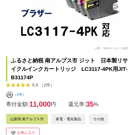
出典：Yahoo!ふるさと納税
ふるさと納税 南アルプス市 ジット 日本製リサ
イクルインクカートリッジ LC3117-4PK用JIT-
B31174P
5.0 （2件）
（2件）
11,000
35
寄付金額:
円
還元率:
%
山梨県 南アルプス市
家電・電化製品
その他
お気に入り