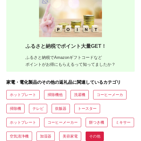
ふるさと納税でポイント大量GET！
ふるさと納税でAmazonギフトコードなど
ポイントがお得にもらえるって知ってましたか？
家電・電化製品のその他の返礼品に関連しているカテゴリ
ホットプレート
掃除機他
洗濯機
コーヒーメーカ
掃除機
テレビ
炊飯器
トースター
ホットプレート
コーヒーメーカー
餅つき機
ミキサー
空気清浄機
加湿器
美容家電
その他