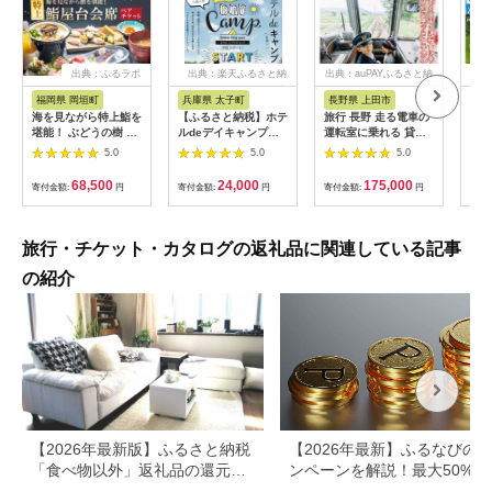
出典：ふるラボ
出典：楽天ふるさと納
出典：auPAYふるさと納
出
税
税
福岡県 岡垣町
兵庫県 太子町
長野県 上田市
岐
海を見ながら特上鮨を
【ふるさと納税】ホテ
旅行 長野 走る電車の
富士
堪能！ ぶどうの樹 鮨
ルdeデイキャンプ体
運転室に乗れる 貸切
ラブ
屋台ペア お食事券 海
験チケット
列車でお仕事体験 体
円分
5.0
5.0
5.0
鮮 海 屋台 食事 ペア
【1364991】
験 チケット 電車 鉄道
福岡県 岡垣町
列車 サービス 子供 子
68,500
24,000
175,000
寄付金額:
円
寄付金額:
円
寄付金額:
円
寄付
ども こども 家族 長野
県
旅行・チケット・カタログの返礼品に関連している記事
の紹介
【2026年最新版】ふるさと納税
【2026年最新】ふるなびの
「食べ物以外」返礼品の還元率
ンペーンを解説！最大50%還
ランキング！
も