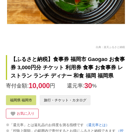
出典：楽天ふるさと納税
【ふるさと納税】食事券 福岡市 Gaogao お食事
券 3,000円分 チケット 利用券 食事 お食事券 レ
ストラン ランチ ディナー 和食 福岡 福岡県
10,000
30
寄付金額:
円
還元率:
%
福岡県 福岡市
旅行・チケット・カタログ
お気に入り
※「還元率」とは返礼品のお得度を測る指標です
（還元率とは）
※「控除上限額」の範囲内で寄付するとお得にふるさと納税できます
（控