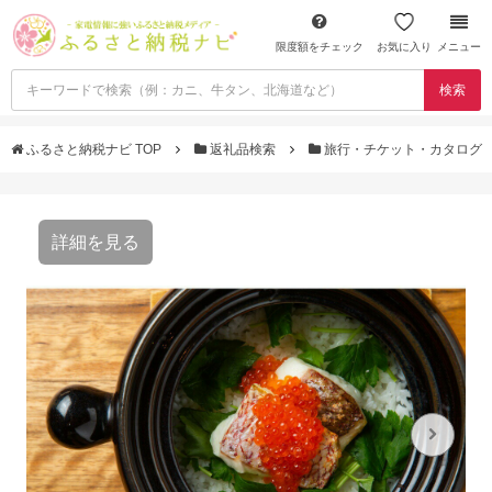
限度額をチェック
お気に入り
メニュー
検索
ふるさと納税ナビ TOP
返礼品検索
旅行・チケット・カタログ
詳細を見る