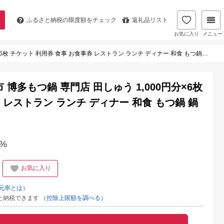
ふるさと納税の
限度額をチェック
返礼品リスト
お気に入り
メニュー
利用券 食事 お食事券 レストラン ランチ ディナー 和食 もつ鍋 鍋 ご当地グルメ 福岡 福岡県
博多もつ鍋 専門店 田しゅう 1,000円分×6枚
 レストラン ランチ ディナー 和食 もつ鍋 鍋
%
お気に入り
元率とは）
と納税できます
（控除上限額を調べる）