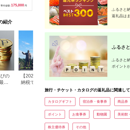
験 チケット 電車 鉄道
1泊2日2食付き(1名様
神奈川県 
175,000
500,000
30,000
1
列車 サービス 子供 子
分:GAタイプ)
菜 手作り
寄付金額:
円
寄付金額:
円
寄付金額:
円
寄付金額:
ふるさと
ども こども 家族 長野
【1044937】
和風おかず
県
お土産 父
返礼品は
揚げ物 母
の紹介
お歳暮 食
おかず 有
だわり 大
ふるさと
ふるさと納
ポイント
なびの
【2026年最新版】ふるさと
ふるさと納税、年
最大
納税でディズニー返礼品は
で30万円寄付でき
もらえる？ホテル・チケッ
すめ返礼品も紹介
旅行・チケット・カタログの返礼品に関連して
ト・公式グッズを徹底解説
カタログギフト
宿泊券・食事券
商品券
ポイント
お食事券
動物園
美術館
株主優待券
その他