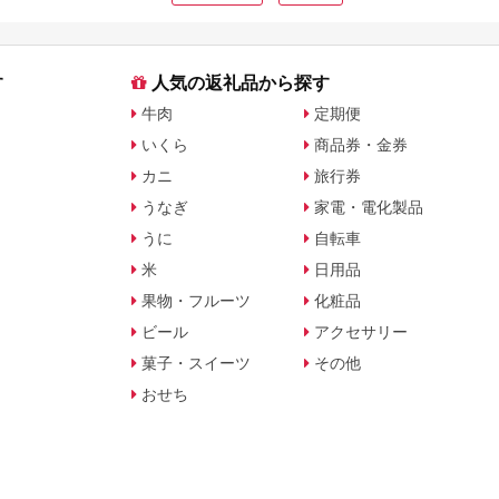
す
人気の返礼品から探す
牛肉
定期便
いくら
商品券・金券
カニ
旅行券
うなぎ
家電・電化製品
うに
自転車
米
日用品
果物・フルーツ
化粧品
ビール
アクセサリー
菓子・スイーツ
その他
おせち