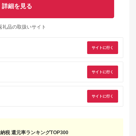
詳細を見る
返礼品の取扱いサイト
サイトに行く
サイトに行く
サイトに行く
るさとプレミ
出典：JALふるさと納税
出典：ふるラボ
出典：auPAYふるさと
アム
大磯町
沖縄県 石垣市
北海道 富良野市
長野県 塩尻市
9-06 大磯迎
石垣島の自然を満喫！
北海道富良野市 日本
信州健康ランド ギフ
食事券
石垣島1日アクティビ
旅行 地域限定旅行ク
ト券（1000円券×9
納税 還元率ランキングTOP300
00円分）【
ティ (利用券 1名様分)
ーポン90,000円分
枚） | 信州健康ラン
5.0
5.0
5.0
5.0