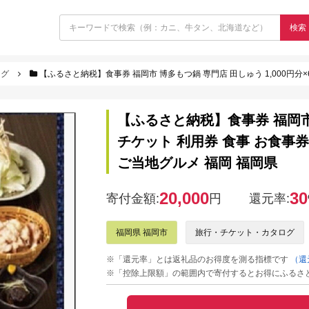
検索
ログ
【ふるさと納税】食事券 福岡市 博多もつ鍋 専門店 田しゅう 1,000円分×6枚 チケット 
【ふるさと納税】食事券 福岡市 
チケット 利用券 食事 お食事券
ご当地グルメ 福岡 福岡県
20,000
30
寄付金額:
円
還元率:
福岡県 福岡市
旅行・チケット・カタログ
※「還元率」とは返礼品のお得度を測る指標です
（還
※「控除上限額」の範囲内で寄付するとお得にふるさ