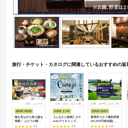
旅行・チケット・カタログに関連しているおすすめの返
出典：ふるラボ
出典：楽天ふるさと納
出典：auPAYふるさと納
税
税
福岡県 岡垣町
兵庫県 太子町
群馬県 富岡市
海を見ながら特上鮨を
【ふるさと納税】ホテ
富岡市ゴルフ場利用券
堪能！ ぶどうの樹 鮨
ルdeデイキャンプ体
(45,000円相当額) ゴ
屋台ペア お食事券 海
験チケット
ルフ チケット 平日 土
5.0
5.0
5.0