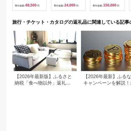
鮮 海 屋台 食事 ペア
【1364991】
日 祝日 プレー券 関東
68,500
24,000
150,000
福岡県 岡垣町
群馬県 首都圏 F20E-
寄付金額:
円
寄付金額:
円
寄付金額:
円
382
旅行・チケット・カタログの返礼品に関連している記事
【2026年最新版】ふるさと
【2026年最新】ふる
納税「食べ物以外」返礼品
キャンペーンを解説！
の還元率ランキング！
50%還元も