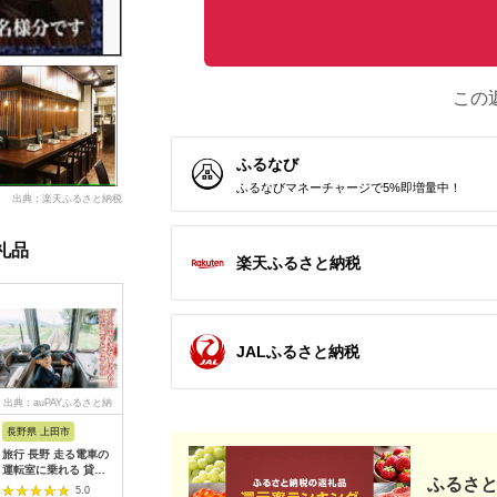
この
ふるなび
ふるなびマネーチャージで5%即増量中！
出典：楽天ふるさと納税
礼品
楽天ふるさと納税
JALふるさと納税
出典：auPAYふるさと納
出典：dショッピングふ
出典：auPAYふるさと納
出典：ふ
税
るさと納税
税
長野県 上田市
岐阜県 可児市
静岡県 伊東市
神奈川県 
旅行 長野 走る電車の
富士カントリー可児ク
伊東園ホテル・伊東園
159-200
運転室に乗れる 貸切
ラブ利用券（150,000
ホテル別館・伊東園ホ
賓舘 お
ふるさと
列車でお仕事体験 体
円分）【0018-007】
テル松川館 ご宿泊券
F（50,0
5.0
5.0
5.0