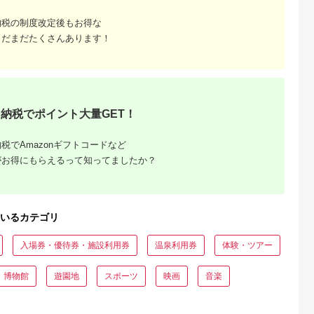
大磯町 お惣
NS-2
サウナ 大浴場 ボディ
69,000
50,000
300,000
34,000
 大磯名産品
ケア リラクゼーショ
円
寄付金額:
円
寄付金額:
円
寄付金額:
円
納税の制度改定後もお得な
 おつまみ
ン 施設 宿泊 家族連
の日 贈答品
長野県 塩尻市
まだまだたくさんあります！
の日 ギフト
品 敬老の日
名地元店 こ
磯グルメ 】
納税でポイント大量GET！
税でAmazonギフトコードなど
がお得にもらえるって知ってましたか？
収いくら
る？おす
いるカテゴリ
入場券・優待券・施設利用券
温泉利用券
体験・ツアー
・博物館
遊園地
スポーツ
映画
音楽