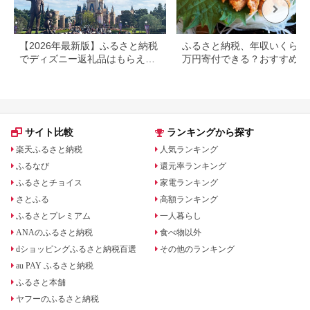
【2026年最新版】ふるさと納税
ふるさと納税、年収いくらで3
でディズニー返礼品はもらえ
万円寄付できる？おすすめ返
る？ホテル・チケット・公式グ
品も紹介
ッズを徹底解説
サイト比較
ランキングから探す
楽天ふるさと納税
人気ランキング
ふるなび
還元率ランキング
ふるさとチョイス
家電ランキング
さとふる
高額ランキング
ふるさとプレミアム
一人暮らし
ANAのふるさと納税
食べ物以外
dショッピングふるさと納税百選
その他のランキング
au PAY ふるさと納税
ふるさと本舗
ヤフーのふるさと納税