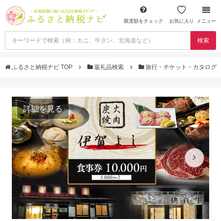
限度額をチェック
お気に入り
メニュー
検索
ふるさと納税ナビ TOP
返礼品検索
旅行・チケット・カタログ
詳細を見る