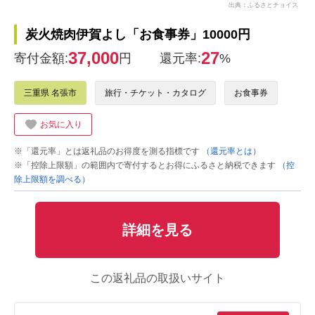
出典：ふるさとチョイス
炭火焼肉伊賀よし「お食事券」10000円
37,000
27
寄付金額:
円
還元率:
%
三重県 名張市
旅行・チケット・カタログ
お食事券
お気に入り
※「還元率」とは返礼品のお得度を測る指標です
（還元率とは）
※「控除上限額」の範囲内で寄付するとお得にふるさと納税できます
（控
除上限額を調べる）
詳細を見る
この返礼品の取扱いサイト