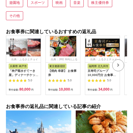
遊園地
スポーツ
映画
音楽
株主優待券
その他
お食事券に関連しているおすすめの返礼品
出典：ふるさとチョイ
出典：JRE MALLふる
出典：ふるさとチョイ
出
ス
さと納税
ス
兵庫県 神戸市
東京都新宿区
福岡県 北九州市
愛
「神戸菊水すてーき
【焼肉 幸家】 お食事
京寿司グループ
【 
屋」ディナーチケット
券
10,000円分 お食事券
レン
（2枚）
1000円×10枚 食事チ
テ 
5.0
5.0
5.0
ケット チケット 寿司
コー
福岡県 北九州市
様分
80,000
10,000
34,000
寄付金額:
円
寄付金額:
円
寄付金額:
円
寄付
お食事券の返礼品に関連している記事の紹介