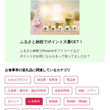
ふるさと納税でポイント大量GET！
ふるさと納税でAmazonギフトコードなど
ポイントがお得にもらえるって知ってましたか？
お食事券の返礼品に関連しているカテゴリ
カタログギフト
宿泊券・食事券
商品券
入場券・優待券・施設利用券
温泉利用券
体験・ツアー
ポイント
お食事券
動物園
美術館・博物館