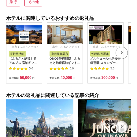
旅行
その他
ホテルに関連しているおすすめの返礼品
出典：ふるさとチョイ
出典：ふるさとチョイ
出典：ふるさとチョイ
出
ス
ス
ス
長野県 大町
沖縄県 那覇市
沖縄県 那覇市
長
【ふるさと納税】界
OMO5沖縄那覇 ふる
メルキュールホテル沖
山間
アルプス 宿泊ギフト
さと納税宿泊ギフト券
縄那覇 スタンダード
一軒
券（15,000円分）
(12,000円)
ルーム（1泊朝食付き
まる
5.0
5.0
5.0
【星野リゾート】
ペア宿泊券） ★特典
10,
スパークリングワイン
50,000
40,000
100,000
寄付金額:
円
寄付金額:
円
寄付金額:
円
寄付
１本★
ホテルの返礼品に関連している記事の紹介