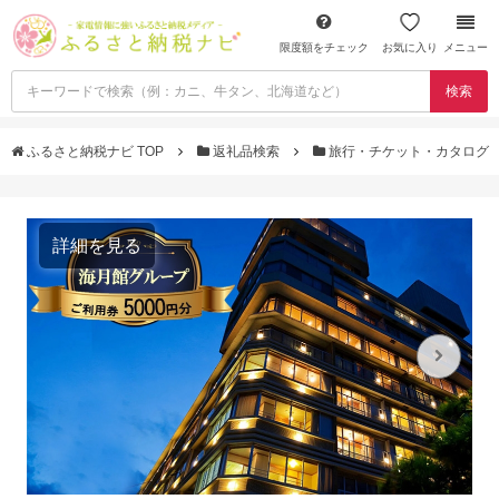
限度額をチェック
お気に入り
メニュー
検索
ふるさと納税ナビ TOP
返礼品検索
旅行・チケット・カタログ
詳細を見る