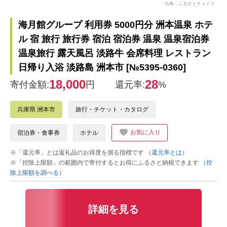
出典：ふるさとチョイス
海月館グループ 利用券 5000円分 洲本温泉 ホテ
ル 宿 旅行 旅行券 宿泊 宿泊券 温泉 温泉宿泊券
温泉旅行 露天風呂 淡路牛 会席料理 レストラン
日帰り入浴 淡路島 洲本市 [№5395-0360]
18,000
28
寄付金額:
円
還元率:
%
兵庫県 洲本市
旅行・チケット・カタログ
お気に入り
宿泊券・食事券
ホテル
※「還元率」とは返礼品のお得度を測る指標です
（還元率とは）
※「控除上限額」の範囲内で寄付するとお得にふるさと納税できます
（控
除上限額を調べる）
詳細を見る