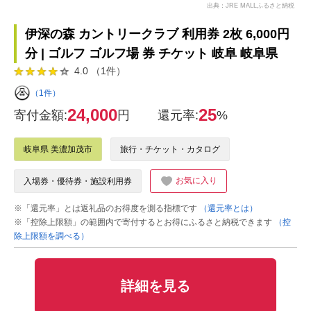
出典：JRE MALLふるさと納税
伊深の森 カントリークラブ 利用券 2枚 6,000円
分 | ゴルフ ゴルフ場 券 チケット 岐阜 岐阜県
4.0 （1件）
（1件）
24,000
25
寄付金額:
円
還元率:
%
岐阜県 美濃加茂市
旅行・チケット・カタログ
お気に入り
入場券・優待券・施設利用券
※「還元率」とは返礼品のお得度を測る指標です
（還元率とは）
※「控除上限額」の範囲内で寄付するとお得にふるさと納税できます
（控
除上限額を調べる）
詳細を見る