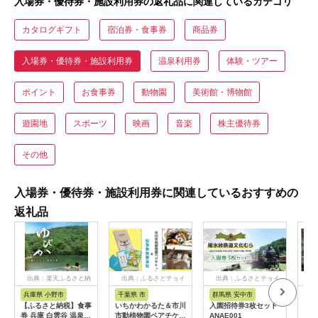
入場券・優待券・施設利用券の返礼品に関連しているカテゴリ
カタログギフト
宿泊券・食事券
商品券
入場券・優待券・施設利用券
温泉利用券
体験・ツアー
ポイント
お食事券
動物園
美術館・博物館
遊園地
スポーツ
映画
音楽
株主優待券
その他
入場券・優待券・施設利用券に関連しているおすすめの
返礼品
出典：楽天ふるさと納
出典：ふるさとチョイ
出典：ふるさとチョイ
出
税
ス
ス
兵庫県 小野市
千葉県 市
群馬県 安中市
静
【ふるさと納税】食事
いちかわかるた＆市川
入園招待券3枚セット
熱川
券 兵庫 白雲谷 温泉
市動植物園ペアチケッ
ANAE001
園 