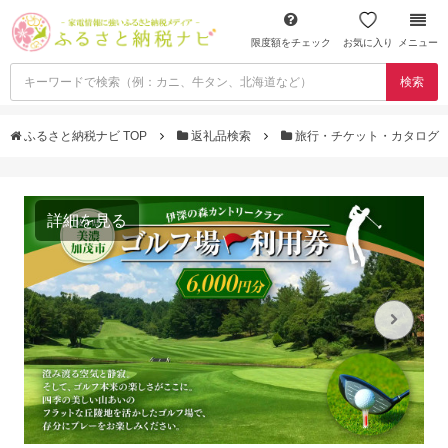
限度額をチェック
お気に入り
メニュー
検索
ふるさと納税ナビ TOP
返礼品検索
旅行・チケット・カタログ
詳細を見る