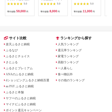
ゆぴか 入浴券 10枚＋
ト 【12203-0196】
／ 
5.0
5.0
5.0
お食事券 (1,000円)
ット
10枚 セット 旅行 旅
59,000
8,000
11,000
寄付金額:
円
寄付金額:
円
寄付金額:
円
寄付
温泉旅行 スパ サウナ
岩盤浴 マッサージ エ
ステ 体験 体験型 子供
大人 チケット 券 ギフ
ト券 ギフト 贈答 レス
トラン 健康 美容 兵庫
県 小野市
サイト比較
ランキングから探す
楽天ふるさと納税
人気ランキング
ふるなび
還元率ランキング
ふるさとチョイス
家電ランキング
さとふる
高額ランキング
ふるさとプレミアム
一人暮らし
ANAのふるさと納税
食べ物以外
dショッピングふるさと納税百選
その他のランキング
au PAY ふるさと納税
ふるさと本舗
ヤフーのふるさと納税
マイナビふるさと納税
ポイント還元キャンペーン