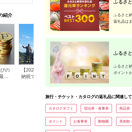
ふるさと
ども こども 家族 長野
【1044937】
和風おかず
県
お土産 父
揚げ物 母
の紹介
ふるさと
お歳暮 食
おかず 有
返礼品は
だわり 大
ふるさと
ふるさと納
なびの
【2026年最新版】ふるさと
ふるさと納税、年
ポイント
最大
納税でディズニー返礼品は
で30万円寄付でき
もらえる？ホテル・チケッ
すめ返礼品も紹介
ト・公式グッズを徹底解説
旅行・チケット・カタログの返礼品に関連して
カタログギフト
宿泊券・食事券
商品券
ポイント
お食事券
動物園
美術館