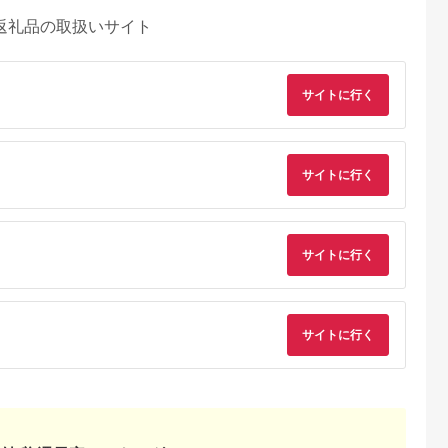
返礼品の取扱いサイト
サイトに行く
サイトに行く
サイトに行く
サイトに行く
るさとプレミ
出典：JALふるさと納税
出典：ふるラボ
出典：auPAYふるさと
アム
大磯町
沖縄県 石垣市
北海道 富良野市
長野県 塩尻市
9-06 大磯迎
石垣島の自然を満喫！
北海道富良野市 日本
信州健康ランド ギフ
食事券
石垣島1日アクティビ
旅行 地域限定旅行ク
ト券（1000円券×9
00円分）【
ティ (利用券 1名様分)
ーポン90,000円分
枚） | 信州健康ラン
5.0
5.0
5.0
5.0
大磯町 お惣
NS-2
サウナ 大浴場 ボディ
69,000
50,000
300,000
34,000
 大磯名産品
ケア リラクゼーショ
円
寄付金額:
円
寄付金額:
円
寄付金額:
円