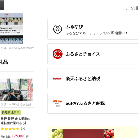
この
ふるなび
ふるなびマネーチャージで5%即増量中！
出典：auPAYふるさと納税
ふるさとチョイス
礼品
楽天ふるさと納税
auPAYふるさと納税
出典：auPAYふるさと納
出典：dショッピングふ
出典：auPAYふるさと納
出典：ふ
税
るさと納税
税
長野県 上田市
岐阜県 可児市
静岡県 伊東市
神奈川県 
旅行 長野 走る電車の
富士カントリー可児ク
伊東園ホテル・伊東園
159-200
運転室に乗れる 貸切
ラブ利用券（150,000
ホテル別館・伊東園ホ
賓舘 お
列車でお仕事体験 体
円分）【0018-007】
テル松川館 ご宿泊券
F（50,0
5.0
5.0
5.0
験 チケット 電車 鉄道
1泊2日2食付き(1名様
神奈川県 
175,000
500,000
30,000
1
列車 サービス 子供 子
分:GAタイプ)
菜 手作り
寄付金額:
円
寄付金額:
円
寄付金額:
円
寄付金額: