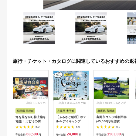
旅行・チケット・カタログに関連しているおすすめの返
出典：ふるラボ
出典：楽天ふるさと納
出典：auPAYふるさと納
税
税
福岡県 岡垣町
兵庫県 太子町
群馬県 富岡市
海を見ながら特上鮨を
【ふるさと納税】ホテ
富岡市ゴルフ場利用券
堪能！ ぶどうの樹 鮨
ルdeデイキャンプ体
(45,000円相当額) ゴ
屋台ペア お食事券 海
験チケット
ルフ チケット 平日 土
5.0
5.0
5.0
鮮 海 屋台 食事 ペア
【1364991】
日 祝日 プレー券 関東
68,500
24,000
150,000
福岡県 岡垣町
群馬県 首都圏 F20E-
寄付金額:
円
寄付金額:
円
寄付金額:
円