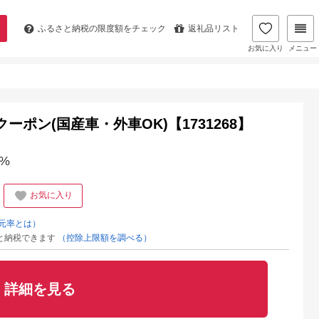
ふるさと納税の
限度額をチェック
返礼品リスト
お気に入り
メニュー
ーポン(国産車・外車OK)【1731268】
%
お気に入り
元率とは）
と納税できます
（控除上限額を調べる）
詳細を見る