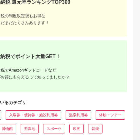
納税 還元率ランキングTOP300
 おつまみ
ン 施設 宿泊 家族連
の日 贈答品
長野県 塩尻市
の日 ギフト
納税の制度改定後もお得な
品 敬老の日
名地元店 こ
まだまだたくさんあります！
磯グルメ 】
納税でポイント大量GET！
税でAmazonギフトコードなど
収いくら
がお得にもらえるって知ってましたか？
る？おす
いるカテゴリ
入場券・優待券・施設利用券
温泉利用券
体験・ツアー
・博物館
遊園地
スポーツ
映画
音楽