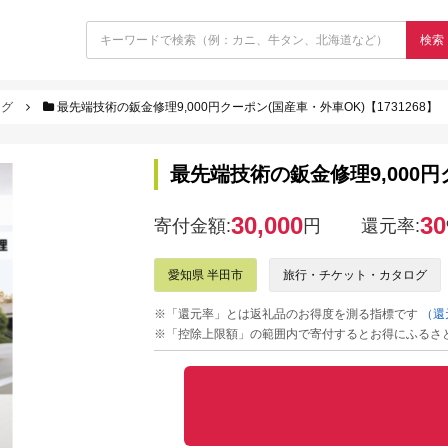
検索
ログ
最先端技術の鈑金修理9,000円クーポン(国産車・外車OK)【1731268】
最先端技術の鈑金修理9,000円ク
30,000
30
寄付金額:
円
還元率:
愛知県 半田市
旅行・チケット・カタログ
※「還元率」とは返礼品のお得度を測る指標です
（還
※「控除上限額」の範囲内で寄付するとお得にふるさ