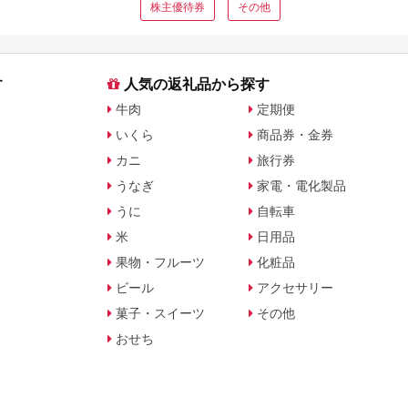
株主優待券
その他
す
人気の返礼品から探す
牛肉
定期便
いくら
商品券・金券
カニ
旅行券
うなぎ
家電・電化製品
うに
自転車
米
日用品
果物・フルーツ
化粧品
ビール
アクセサリー
菓子・スイーツ
その他
おせち