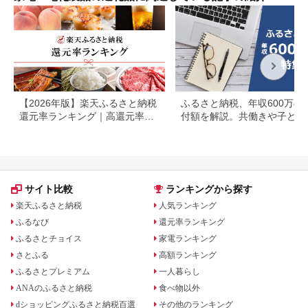
接照明 福岡県 八女市
【2026年版】楽天ふるさと納税
ふるさと納税、年収600万の
還元率ランキング｜高還元率返
付額を解説。共働きや子ども
礼品をジャンル別に比較
いる場合も
サイト比較
ランキングから探す
楽天ふるさと納税
人気ランキング
ふるなび
還元率ランキング
ふるさとチョイス
家電ランキング
さとふる
高額ランキング
ふるさとプレミアム
一人暮らし
ANAのふるさと納税
食べ物以外
dショッピングふるさと納税百選
その他のランキング