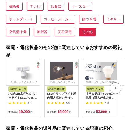
掃除機
テレビ
炊飯器
トースター
ホットプレート
コーヒーメーカー
餅つき機
ミキサー
空気清浄機
加湿器
美容家電
その他
家電・電化製品のその他に関連しているおすすめの返礼
品
出典：ふるさとチョイ
出典：ふるさとチョイ
出典：JALふるさと納税
出
ス
ス
宮城県 角田市
宮城県 角田市
福岡県 八女市
宮
AC式LED防犯センサ
LEDクリップライト屋
【八女提灯】cocolan
【ふ
ーライトLSL-ACTN-
内用人感センサｰ付タ
気球（職人が生み出し
タブ
1200
イプ 60形相当ILW-
たインテリア提灯）
ブル
5.0
5.0
5.0
85GSC3
cocolan 八女提灯 伝
IPD
統工芸品 提灯 灯り 温
キャ
19,000
15,000
53,000
寄付金額:
円
寄付金額:
円
寄付金額:
円
寄付
もり 職人 手作業 手の
バー
ひらサイズ 日本の四
ャン
季 癒し 安らぎ 現代の
かけ
暮らし インテリア 間
マ 
家電・電化製品の返礼品に関連している記事の紹介