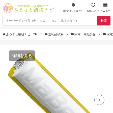
限度額をチェック
お気に入り
メニュー
検索
ふるさと納税ナビ TOP
返礼品検索
家電・電化製品
家電
詳細を見る