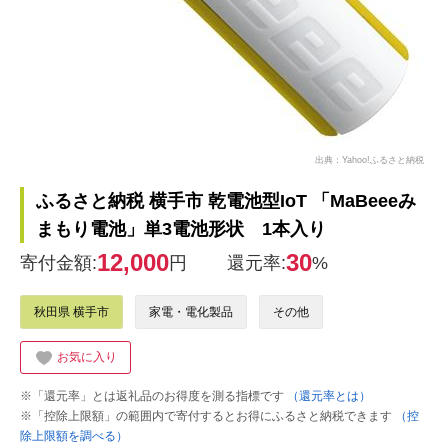
出典：Yahoo!ふるさと納税
ふるさと納税 横手市 乾電池型IoT 「MaBeeeみ
まもり電池」単3電池形状 1本入り
12,000
30
寄付金額:
円
還元率:
%
秋田県 横手市
家電・電化製品
その他
お気に入り
※「還元率」とは返礼品のお得度を測る指標です
（還元率とは）
※「控除上限額」の範囲内で寄付するとお得にふるさと納税できます
（控
除上限額を調べる）