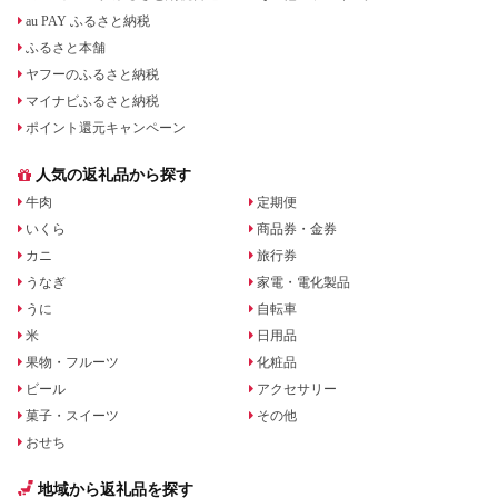
au PAY ふるさと納税
ふるさと本舗
ヤフーのふるさと納税
マイナビふるさと納税
ポイント還元キャンペーン
人気の返礼品から探す
牛肉
定期便
いくら
商品券・金券
カニ
旅行券
うなぎ
家電・電化製品
うに
自転車
米
日用品
果物・フルーツ
化粧品
ビール
アクセサリー
菓子・スイーツ
その他
おせち
地域から返礼品を探す