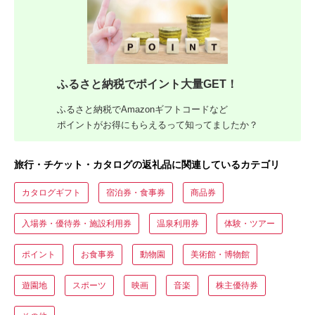
ふるさと納税でポイント大量GET！
ふるさと納税でAmazonギフトコードなど
ポイントがお得にもらえるって知ってましたか？
旅行・チケット・カタログの返礼品に関連しているカテゴリ
カタログギフト
宿泊券・食事券
商品券
入場券・優待券・施設利用券
温泉利用券
体験・ツアー
ポイント
お食事券
動物園
美術館・博物館
遊園地
スポーツ
映画
音楽
株主優待券