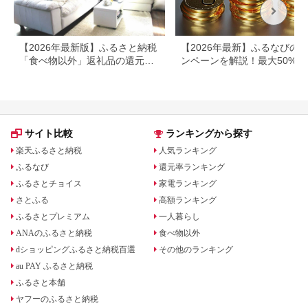
【2026年最新版】ふるさと納税
【2026年最新】ふるなびの
「食べ物以外」返礼品の還元率
ンペーンを解説！最大50%還
ランキング！
も
サイト比較
ランキングから探す
楽天ふるさと納税
人気ランキング
ふるなび
還元率ランキング
ふるさとチョイス
家電ランキング
さとふる
高額ランキング
ふるさとプレミアム
一人暮らし
ANAのふるさと納税
食べ物以外
dショッピングふるさと納税百選
その他のランキング
au PAY ふるさと納税
ふるさと本舗
ヤフーのふるさと納税