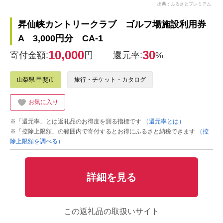
出典：ふるさとプレミアム
昇仙峡カントリークラブ ゴルフ場施設利用券
A 3,000円分 CA-1
10,000
30
寄付金額:
円
還元率:
%
山梨県 甲斐市
旅行・チケット・カタログ
お気に入り
※「還元率」とは返礼品のお得度を測る指標です
（還元率とは）
※「控除上限額」の範囲内で寄付するとお得にふるさと納税できます
（控
除上限額を調べる）
詳細を見る
この返礼品の取扱いサイト