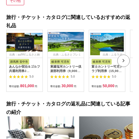
その他
旅行・チケット・カタログに関連しているおすすめの返
礼品
出典：auPAYふるさと納
出典：ふるさとプレミ
出典：ふるラボ
税
アム
群馬県 安中市
岐阜県 可児市
岐阜県 可児市
茨
あんなか宿泊＆ゴルフ
東建塩河カントリー倶
富士カントリー可児ク
20
共通利用券J
楽部利用券（9,000円
ラブ利用券（15,000
カリ
ANAX010 / 宿泊 ゴル
分）【0041-003】
円分）
(1
5.0
5.0
5.0
フ 利用券 券 安中 群
存・
馬 ごるふ ゴルフ場 ゴ
備蓄
801,000
30,000
50,000
寄付金額:
円
寄付金額:
円
寄付金額:
円
寄付
ルフプレー券 ゴルフ
食品
利用券 温泉 関東 チケ
存 
ット プレー券 施設利
登山
用券
旅行・チケット・カタログの返礼品に関連している記事
の紹介