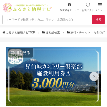
限度額をチェック
お気に入り
メニュー
検索
ふるさと納税ナビ TOP
返礼品検索
旅行・チケット・カタログ
詳細を見る