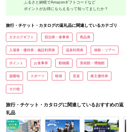
ふるさと納税でAmazonギフトコードなど
ポイントがお得にもらえるって知ってましたか？
旅行・チケット・カタログの返礼品に関連しているカテゴリ
カタログギフト
宿泊券・食事券
商品券
入場券・優待券・施設利用券
温泉利用券
体験・ツアー
ポイント
お食事券
動物園
美術館・博物館
遊園地
スポーツ
映画
音楽
株主優待券
その他
旅行・チケット・カタログに関連しているおすすめの返
礼品