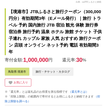
出典：auPAYふるさと納税
【境港市】JTBふるさと旅行クーポン（300,000
円分）有効期間3年（Eメール発行）｜旅行 トラ
ベル 予約 国内旅行 JTB 宿泊 観光 体験 旅行券
宿泊券 旅行予約 温泉 ホテル 旅館 チケット 子供
子連れ カップル 家族 人気 おすすめ 旅行クーポ
ン 店頭 オンライン ネット予約 電話 有効期間3
年
1,000,000
30
寄付金額:
円
還元率:
%
鳥取県 境港市
旅行・チケット・カタログ
お気に入り
※「還元率」とは返礼品のお得度を測る指標です
（還元率とは）
※「控除上限額」の範囲内で寄付するとお得にふるさと納税できます
（控
除上限額を調べる）