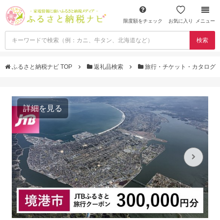
限度額をチェック
お気に入り
メニュー
検索
ふるさと納税ナビ TOP
返礼品検索
旅行・チケット・カタログ
詳細を見る