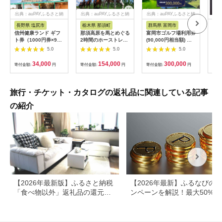
出典：auPAYふるさと納
出典：auPAYふるさと納
出典：auPAYふるさと納
税
税
税
長野県 塩尻市
栃木県 那須町
群馬県 富岡市
三
信州健康ランド ギフ
那須高原を馬とめぐる
富岡市ゴルフ場利用券
34
ト券（1000円券×9
2時間のホーストレッ
(90,000円相当額) ゴ
はら
枚） | 信州健康ランド
キング 外乗ペア利用
ルフ チケット 平日 土
肉御
5.0
5.0
5.0
サウナ 大浴場 ボディ
券【平日限定】チケッ
日 祝日 プレー券 関東
食事
ケア リラクゼーショ
ト 利用券 ペア 体験
群馬県 首都圏 F20E-
34,000
154,000
300,000
寄付金額:
円
寄付金額:
円
寄付金額:
円
寄付
ン 施設 宿泊 家族連れ
乗馬 初心者歓迎〔P-
350
長野県 塩尻市
100〕
旅行・チケット・カタログの返礼品に関連している記事
の紹介
【2026年最新版】ふるさと納税
【2026年最新】ふるなびの
「食べ物以外」返礼品の還元率
ンペーンを解説！最大50%還
ランキング！
も