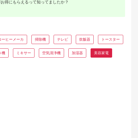
がお得にもらえるって知ってましたか？
コーヒーメーカ
掃除機
テレビ
炊飯器
トースター
天ふるさと納
出典：ANAのふるさと
出典：ふるさとチョイ
出典：JALふるさと納
税
納税
ス
き機
ミキサー
空気清浄機
加湿器
美容家電
岡市
宮城県 角田市
秋田県 大仙市
大阪府 泉佐野市
と納税】
MiCOLA （ミコラ）
最短翌日発送
KINUJO ヘアドライ
専用 美顔器
イオンドライヤー
【RD931LBK】タニ
ヤー ホワイト【国内
QNose 美鼻
HDR-M201-Hダークグ
タ 体組成計インナー
製造 絹女 日本製 取
5.0
5.0
5.0
5.0
鼻ケア ハナケ
レー
スキャンデュアル【ブ
説明書付き 1年間保
9,000
20,000
161,000
111,000
ニング 筋ト
ラック】体重計
美容家電 キヌジョ キ
円
寄付金額:
円
寄付金額:
円
寄付金額:
円
サイズ 日用
[RD931LBK タニタ
ヌージョ ギフト プレ
電 美容家電
TANITA 体組成計 イン
ゼント 新生活 一人暮
顔器 鼻筋 小
ナースキャンデュアル
らし 大阪 泉佐野 大
ラックス キ
ブラック 体重計]
府 泉佐野市】
博多 福岡市