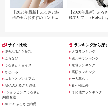
【2026年最新】ふるさと納
【2026年最新】ふる
税の美容おすすめランキン
税でリファ（ReFa）
グ｜美容家電・コスメ・ス
える？シャワーヘッド
キンケアを比較
ライヤー対応返礼品を
解説
サイト比較
ランキングから探
楽天ふるさと納税
人気ランキング
ふるなび
還元率ランキング
ふるさとチョイス
家電ランキング
さとふる
高額ランキング
ふるさとプレミアム
一人暮らし
ANAのふるさと納税
食べ物以外
dショッピングふるさと
その他のランキング
納税百選
au PAY ふるさと納税