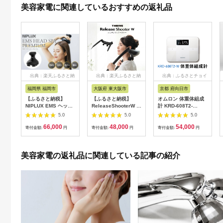
美容家電に関連しているおすすめの返礼品
出典：楽天ふるさと納
出典：楽天ふるさと納
出典：ふるさとチョイ
税
税
ス
福岡県 福岡市
大阪府 東大阪市
京都 府向日市
【ふるさと納税】
【ふるさと納税】
オムロン 体重体組成
NIPLUX EMS ヘッ
ReleaseShooterW ハ
計 KRD-608T2-
ド・フェイシャルケア
ンディマッサージャー
W[№5223-0165]
5.0
5.0
5.0
HEAD SPA
MD-8020 - ダブルヘ
66,000
48,000
54,000
PREMIUM NP-
ッドで首、肩、腰をし
寄付金額:
円
寄付金額:
円
寄付金額:
円
EHSP23BK アタッチ
っかりマッサージ！簡
メント付 頭皮ケア 頭
単操作と安全機能付き
皮マッサージ ヘッド
家庭用マッサージャ
美容家電の返礼品に関連している記事の紹介
スパ 美顔器 マッサー
ー 送料無料
ジ ボディケア リフト
ケア フェイスケア ス
カルプ ボディ 全身 防
水 美容 美容家電 福岡
市 福岡