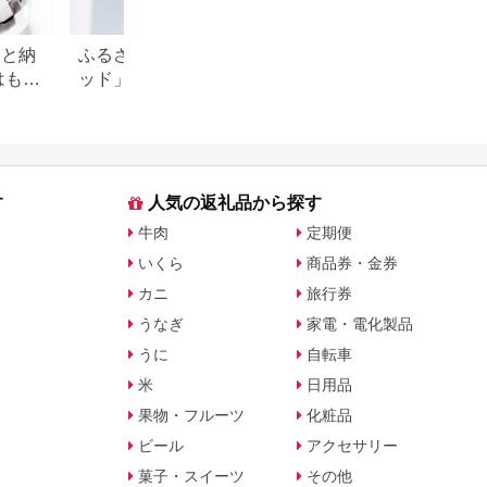
さと納
ふるさと納税「シャワーヘ
【2026年最新】ふ
はもら
ッド」おすすめランキン
レミアムを徹底解
・ド
グ！リファやミラブルも
点、悪い点を解説
徹底
す
人気の返礼品から探す
牛肉
定期便
いくら
商品券・金券
カニ
旅行券
うなぎ
家電・電化製品
うに
自転車
米
日用品
果物・フルーツ
化粧品
ビール
アクセサリー
菓子・スイーツ
その他