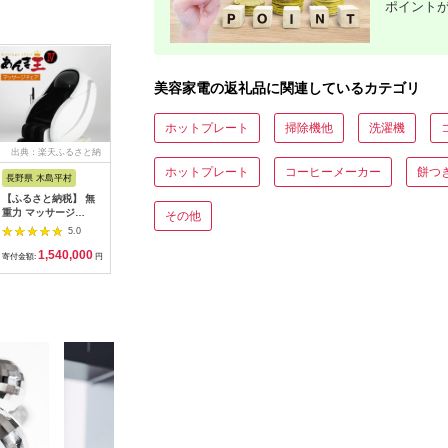
ポイント
美容家電の返礼品に関連しているカテゴリ
ホットプレート
掃除機他
洗濯機
出典：楽天ふるさと納
出典：ふるさとチョイ
出典：マイナビふるさ
出典：楽
税
ス
と納税
ホットプレート
コーヒーメーカー
餅つ
長野県 木島平村
東京都千代田区
茨城県 五霞町
福岡県 福
【ふるさと納税】 無
ドクターエア ストレ
【キユーピー】ヒアロ
【ふるさ
重力 マッサージ
ッチロール3 ESR-07
モイスチャー240 3
EMS 鼻
その他
R1500-01 あんま王4
ブラック(プレゼント/
袋 ／ サプリメント ヒ
NIPLUX 
5.0
5.0
5.0
| 日用品 家電 マッサ
振動/寝ながら)
アルロン酸 サプリ 肌
器 美鼻 
1,540,000
75,000
64,000
5
ージチェア あんま王
【1582369】
うるおい 美容 葉酸 キ
ア トレー
寄付金額:
円
寄付金額:
円
寄付金額:
円
寄付金額:
無重力 長野県 木島平
ユーピー 茨城県 五霞
レ エクサ
村 信州
町【価格改定】
品 健康家
家電 鼻美
鼻 ニップ
ュノーズ 