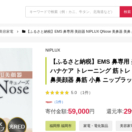
検索
美容家電
【ふるさと納税】EMS 鼻専用 美顔器 NIPLUX QNose 美鼻器 美鼻 鼻ケア ハナケア トレーニン
NIPLUX
【ふるさと納税】EMS 鼻専用 美顔
ハナケア トレーニング 筋トレ
鼻美顔器 鼻筋 小鼻 ニップラッ
5.0 （1件）
（1件）
59,000
29
寄付金額:
円
還元率:
福岡県 福岡市
家電・電化製品
美容家