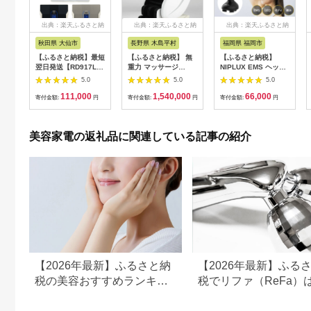
出典：楽天ふるさと納
出典：楽天ふるさと納
出典：楽天ふるさと納
税
税
税
秋田県 大仙市
長野県 木島平村
福岡県 福岡市
【ふるさと納税】最短
【ふるさと納税】 無
【ふるさと納税】
翌日発送【RD917L】
重力 マッサージ
NIPLUX EMS ヘッ
タニタ 体組成計 イン
R1500-01 あんま王4
ド・フェイシャルケア
5.0
5.0
5.0
ナースキャンデュアル
| 日用品 家電 マッサ
HEAD SPA
111,000
1,540,000
66,000
【メタリックブラック
ージチェア あんま王
PREMIUM NP-
寄付金額:
円
寄付金額:
円
寄付金額:
円
／グレイッシュゴール
無重力 長野県 木島平
EHSP23BK アタッチ
ド／パールホワイト】
村 信州
メント付 頭皮ケア 頭
体重計
皮マッサージ ヘッド
美容家電の返礼品に関連している記事の紹介
スパ 美顔器 マッサー
ジ ボディケア リフト
ケア フェイスケア ス
カルプ ボディ 全身 防
水 美容 美容家電 福岡
市 福岡
【2026年最新】ふるさと納
【2026年最新】ふる
税の美容おすすめランキン
税でリファ（ReFa）
グ｜美容家電・コスメ・ス
える？シャワーヘッド