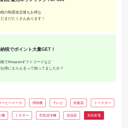
Lふるさと納税
出典：楽天ふるさと納
出典：ふるさとチョイ
出典：ふるさとチョ
納税の制度改定後もお得な
税
ス
佐野市
大阪府 東大阪市
京都 府向日市
秋田県 大仙市
まだまだたくさんあります！
 ヘアドライ
【ふるさと納税】
オムロン 体重体組成
最短翌日発送
イト【国内
ReleaseShooterW ハ
計 KRD-608T2-
【RD931LBK】タニ
 日本製 取扱
ンディマッサージャー
W[№5223-0165]
タ 体組成計インナー
5.0
5.0
5.0
5.0
 1年間保証
MD-8020 - ダブルヘ
スキャンデュアル【
11,000
48,000
54,000
161,000
キヌジョ キ
ッドで首、肩、腰をし
ラック】体重計
円
寄付金額:
円
寄付金額:
円
寄付金額:
円
ギフト プレ
っかりマッサージ！簡
[RD931LBK タニタ
生活 一人暮
単操作と安全機能付き
TANITA 体組成計 イ
納税でポイント大量GET！
 泉佐野 大阪
家庭用マッサージャ
ナースキャンデュア
市】
ー 送料無料
ブラック 体重計]
税でAmazonギフトコードなど
がお得にもらえるって知ってましたか？
コーヒーメーカ
掃除機
テレビ
炊飯器
トースター
るさとプ
剖。良い
き機
ミキサー
空気清浄機
加湿器
美容家電