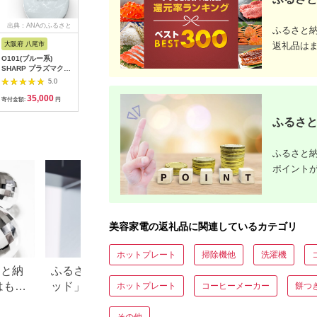
出典：ANAのふるさと
出典：ANAのふるさと
出典：ふるさとチョイ
出典：JA
ふるさと
納税
納税
ス
大阪府 八尾市
宮城県 角田市
東京都千代田区
大阪府 泉
返礼品は
O101(ブルー系)
MiCOLA （ミコラ）
ドクターエア ストレ
KINUJO
SHARP プラズマクラ
イオンドライヤー
ッチロール3 ESR-07
ヤー ホワ
スターヘアブラシ IB-
HDR-M201-Hダークグ
ブラック(プレゼント/
製造 絹女
5.0
5.0
5.0
B1-A（ブルー系ミス
レー
振動/寝ながら)
説明書付き
35,000
20,000
75,000
1
ティライトブルー）
【1582369】
美容家電 
寄付金額:
円
寄付金額:
円
寄付金額:
円
寄付金額:
ヌージョ 
ゼント 新
ふるさと
らし 大阪
府 泉佐野
ふるさと納
ポイント
美容家電の返礼品に関連しているカテゴリ
ホットプレート
掃除機他
洗濯機
さと納
ふるさと納税「シャワーヘ
【2026年最新】ふ
はもら
ッド」おすすめランキン
レミアムを徹底解
ホットプレート
コーヒーメーカー
餅つ
・ド
グ！リファやミラブルも
点、悪い点を解説
その他