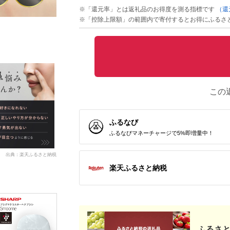
※「還元率」とは返礼品のお得度を測る指標です
（還
※「控除上限額」の範囲内で寄付するとお得にふるさ
この
ふるなび
ふるなびマネーチャージで5%即増量中！
出典：楽天ふるさと納税
楽天ふるさと納税
ふるさと