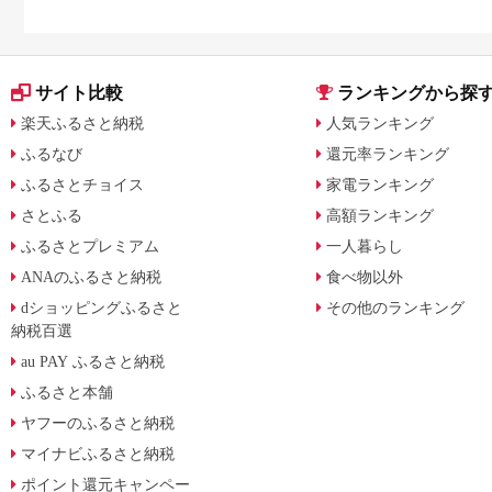
キンケアを比較
ライヤー対応返礼品を
解説
サイト比較
ランキングから探
楽天ふるさと納税
人気ランキング
ふるなび
還元率ランキング
ふるさとチョイス
家電ランキング
さとふる
高額ランキング
ふるさとプレミアム
一人暮らし
ANAのふるさと納税
食べ物以外
dショッピングふるさと
その他のランキング
納税百選
au PAY ふるさと納税
ふるさと本舗
ヤフーのふるさと納税
マイナビふるさと納税
ポイント還元キャンペー