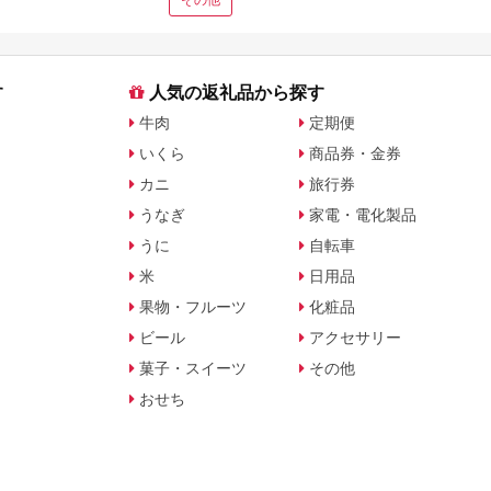
徹底
す
人気の返礼品から探す
牛肉
定期便
いくら
商品券・金券
カニ
旅行券
うなぎ
家電・電化製品
うに
自転車
米
日用品
果物・フルーツ
化粧品
ビール
アクセサリー
菓子・スイーツ
その他
おせち