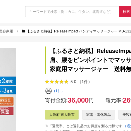
検索
美容家電
【ふるさと納税】ReleaseImpact ハンディマッサージャー MD-1320 - 
【ふるさと納税】ReleaseImpa
肩、腰をピンポイントでマッ
家庭用マッサージャー 送料
5.0 （1件）
（1件）
36,000
26
寄付金額:
円
還元率:
大阪府 東大阪市
家電・電化製品
美容
※「還元率」とは返礼品のお得度を測る指標です
（還