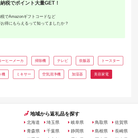
納税でポイント大量GET！
税でAmazonギフトコードなど
がお得にもらえるって知ってましたか？
コーヒーメーカ
掃除機
テレビ
炊飯器
トースター
き機
ミキサー
空気清浄機
加湿器
美容家電
地域から返礼品を探す
北海道
埼玉県
岐阜県
鳥取県
佐賀県
青森県
千葉県
静岡県
島根県
長崎県