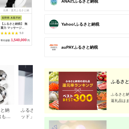
ANAのふるさと納税
出典：楽天ふるさと納
出典：ふるさとチョイ
出典：ふるさとチョイ
出典：楽
税
ス
ス
長野県 木島平村
京都 府向日市
秋田県 大仙市
福岡県 福
Yahoo!ふるさと納税
【ふるさと納税】 無
オムロン 体重体組成
最短翌日発送
【ふるさ
重力 マッサージ
計 KRD-608T2-
【RD931LBK】タニ
EMS 鼻
R1500-01 あんま王4
W[№5223-0165]
タ 体組成計インナー
NIPLUX 
5.0
5.0
5.0
| 日用品 家電 マッサ
スキャンデュアル【ブ
器 美鼻 
1,540,000
54,000
161,000
5
ージチェア あんま王
ラック】体重計
ア トレー
寄付金額:
円
寄付金額:
円
寄付金額:
円
寄付金額:
無重力 長野県 木島平
[RD931LBK タニタ
レ エクサ
auPAYふるさと納税
村 信州
TANITA 体組成計 イン
品 健康家
ナースキャンデュアル
家電 鼻美
ブラック 体重計]
鼻 ニップ
ュノーズ 
ふるさと
ふるさと
返礼品は
さと納
ふるさと納税「シャワーヘ
【2026年最新】ふ
はもら
ッド」おすすめランキン
レミアムを徹底解
・ド
グ！リファやミラブルも
点、悪い点を解説