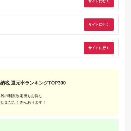
サイトに行く
天ふるさと納
出典：マイナビふるさ
出典：ANAのふるさと
出典：ANAのふるさ
税
と納税
納税
納
岡市
茨城県 五霞町
宮城県 角田市
大阪府 八尾市
と納税】
【キユーピー】ヒアロ
MiCOLA （ミコラ）
サイトに行く
O101(ブルー系)
専用 美顔器
モイスチャー240 3
イオンドライヤー
SHARP プラズマク
QNose 美鼻
袋 ／ サプリメント ヒ
HDR-M201-Hダークグ
スターヘアブラシ IB-
5.0
5.0
5.0
5.0
鼻ケア ハナケ
アルロン酸 サプリ 肌
レー
B1-A（ブルー系ミス
9,000
64,000
20,000
35,000
ニング 筋ト
うるおい 美容 葉酸 キ
ティライトブルー）
円
寄付金額:
円
寄付金額:
円
寄付金額:
円
サイズ 日用
ユーピー 茨城県 五霞
サイトに行く
電 美容家電
町【価格改定】
顔器 鼻筋 小
ラックス キ
博多 福岡市
納税 還元率ランキングTOP300
納税の制度改定後もお得な
まだまだたくさんあります！
るさとプ
剖。良い