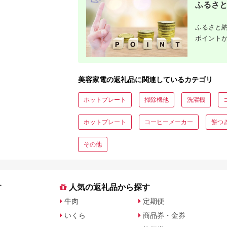
徹底
ふるさと
ふるさと納
ポイント
美容家電の返礼品に関連しているカテゴリ
ホットプレート
掃除機他
洗濯機
ホットプレート
コーヒーメーカー
餅つ
その他
す
人気の返礼品から探す
牛肉
定期便
いくら
商品券・金券