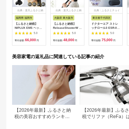
出典：楽天ふるさと納
出典：楽天ふるさと納
出典：ふるさとチョイ
税
税
ス
福岡県 福岡市
大阪府 東大阪市
東京都千代田区
【ふるさと納税】
【ふるさと納税】
ドクターエア ストレ
NIPLUX EMS ヘッ
ReleaseShooterW ハ
ッチロール3 ESR-07
ド・フェイシャルケア
ンディマッサージャー
ブラック(プレゼント/
5.0
5.0
5.0
HEAD SPA
MD-8020 - ダブルヘ
振動/寝ながら)
66,000
48,000
75,000
PREMIUM NP-
ッドで首、肩、腰をし
【1582369】
寄付金額:
円
寄付金額:
円
寄付金額:
円
EHSP23BK アタッチ
っかりマッサージ！簡
メント付 頭皮ケア 頭
単操作と安全機能付き
皮マッサージ ヘッド
家庭用マッサージャ
美容家電の返礼品に関連している記事の紹介
スパ 美顔器 マッサー
ー 送料無料
ジ ボディケア リフト
ケア フェイスケア ス
カルプ ボディ 全身 防
水 美容 美容家電 福岡
市 福岡
【2026年最新】ふるさと納
【2026年最新】ふる
税の美容おすすめランキン
税でリファ（ReFa）
グ｜美容家電・コスメ・ス
える？シャワーヘッド