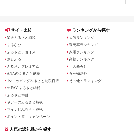
温泉旅行 スパ サウナ
岩盤浴 マッサージ エ
ステ 体験 体験型 子供
大人 チケット 券 ギフ
ト券 ギフト 贈答 レス
トラン 健康 美容 兵庫
県 小野市
サイト比較
ランキングから探す
楽天ふるさと納税
人気ランキング
ふるなび
還元率ランキング
ふるさとチョイス
家電ランキング
さとふる
高額ランキング
ふるさとプレミアム
一人暮らし
ANAのふるさと納税
食べ物以外
dショッピングふるさと納税百選
その他のランキング
au PAY ふるさと納税
ふるさと本舗
ヤフーのふるさと納税
マイナビふるさと納税
ポイント還元キャンペーン
人気の返礼品から探す