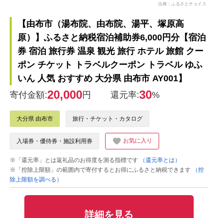
出典：ふるさとチョイス
【由布市（湯布院、由布院、湯平、塚原高
原）】ふるさと納税宿泊補助券6,000円分【宿泊
券 宿泊 旅行券 温泉 観光 旅行 ホテル 旅館 クー
ポン チケット トラベルクーポン トラベル ゆふ
いん 人気 おすすめ 大分県 由布市 AY001】
20,000
30
寄付金額:
円
還元率:
%
大分県 由布市
旅行・チケット・カタログ
お気に入り
入場券・優待券・施設利用券
※「還元率」とは返礼品のお得度を測る指標です
（還元率とは）
※「控除上限額」の範囲内で寄付するとお得にふるさと納税できます
（控
除上限額を調べる）
詳細を見る