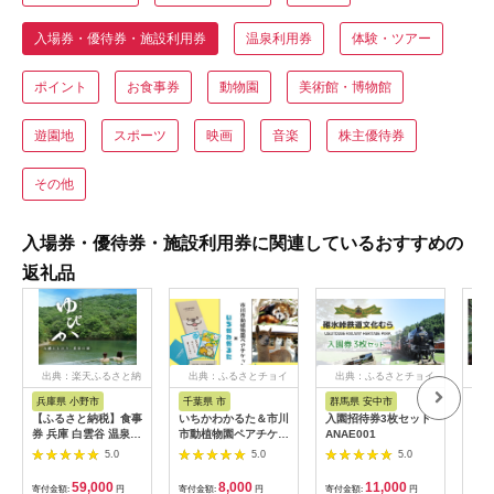
入場券・優待券・施設利用券
温泉利用券
体験・ツアー
ポイント
お食事券
動物園
美術館・博物館
遊園地
スポーツ
映画
音楽
株主優待券
その他
入場券・優待券・施設利用券に関連しているおすすめの
返礼品
出典：楽天ふるさと納
出典：ふるさとチョイ
出典：ふるさとチョイ
出
税
ス
ス
兵庫県 小野市
千葉県 市
群馬県 安中市
静
【ふるさと納税】食事
いちかわかるた＆市川
入園招待券3枚セット
熱川
券 兵庫 白雲谷 温泉
市動植物園ペアチケッ
ANAE001
園 
ゆぴか 入浴券 10枚＋
ト 【12203-0196】
／ 
5.0
5.0
5.0
お食事券 (1,000円)
ット
10枚 セット 旅行 旅
59,000
8,000
11,000
寄付金額:
円
寄付金額:
円
寄付金額:
円
寄付