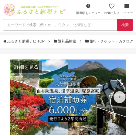
限度額をチェック
お気に入り
メニュー
検索
ふるさと納税ナビ TOP
返礼品検索
旅行・チケット・カタログ
詳細を見る