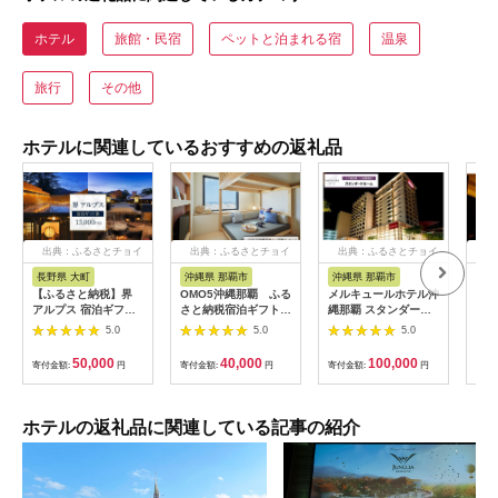
ホテル
旅館・民宿
ペットと泊まれる宿
温泉
旅行
その他
ホテルに関連しているおすすめの返礼品
出典：ふるさとチョイ
出典：ふるさとチョイ
出典：ふるさとチョイ
出
ス
ス
ス
長野県 大町
沖縄県 那覇市
沖縄県 那覇市
長
【ふるさと納税】界
OMO5沖縄那覇 ふる
メルキュールホテル沖
山間
アルプス 宿泊ギフト
さと納税宿泊ギフト券
縄那覇 スタンダード
一軒
券（15,000円分）
(12,000円)
ルーム（1泊朝食付き
まる
5.0
5.0
5.0
【星野リゾート】
ペア宿泊券） ★特典
10,
スパークリングワイン
50,000
40,000
100,000
寄付金額:
円
寄付金額:
円
寄付金額:
円
寄付
１本★
ホテルの返礼品に関連している記事の紹介