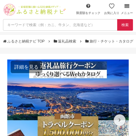
限度額をチェック
お気に入り
メニュー
検索
ふるさと納税ナビ TOP
返礼品検索
旅行・チケット・カタログ
詳細を見る