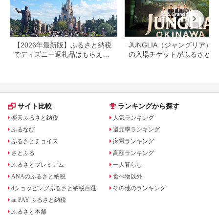
【2026年最新版】ふるさと納税
JUNGLIA（ジャングリア）
でディズニー返礼品はもらえ
の入場チケットがふるさと納
る？ホテル・チケット・公式グ
でもらえる！
ッズを徹底解説
サイト比較
ランキングから探す
楽天ふるさと納税
人気ランキング
ふるなび
還元率ランキング
ふるさとチョイス
家電ランキング
さとふる
高額ランキング
ふるさとプレミアム
一人暮らし
ANAのふるさと納税
食べ物以外
dショッピングふるさと納税百選
その他のランキング
au PAY ふるさと納税
ふるさと本舗