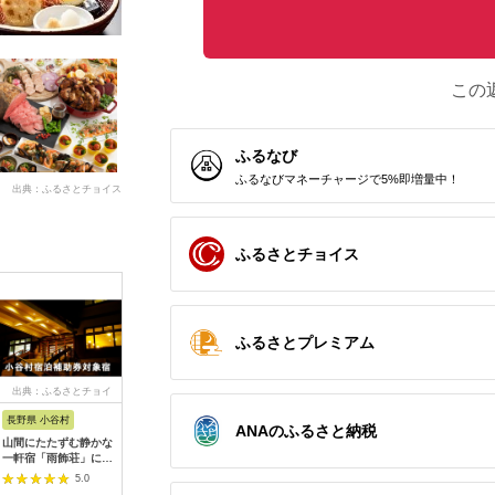
この
ふるなび
ふるなびマネーチャージで5%即増量中！
出典：ふるさとチョイス
ふるさとチョイス
ふるさとプレミアム
出典：ふるさとチョイ
出典：ふるさとチョイ
出典：ふるさとチョイ
出典：ふ
ス
ス
ス
長野県 小谷村
大阪府 泉佐野市
熊本県 熊本市
兵庫県 神
ANAのふるさと納税
山間にたたずむ静かな
ホテル日航関西空港
【レフ熊本 by ベッセ
神戸どう
一軒宿「雨飾荘」に泊
利用券（3,000円分）
ルホテルズ】ご宿泊券
券付「神
まる！小谷村宿泊券
【旅行 宿泊 出張 前泊
モデレートルーム 2名
ホテル」
5.0
5.0
5.0
10,000円分
後泊 ファミリー 空港
様 朝食付 チケット ご
（2名1室