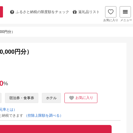
ふるさと納税の
限度額をチェック
返礼品リスト
お気に入り
メニュー
00円分）
,000円分）
0
%
お気に入り
宿泊券・食事券
ホテル
元率とは）
と納税できます
（控除上限額を調べる）