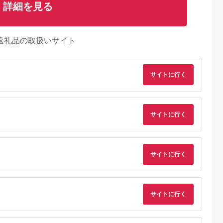
詳細を見る
返礼品の取扱いサイト
サイトに行く
サイトに行く
サイトに行く
るさとチョイ
出典：ふるさとチョイ
出典：ふるさとチョイ
出典：ふるさとチョ
ス
ス
ス
戸市
千葉県 木更津市
山梨県 北杜市
千葉県 浦安市
サイトに行く
ぶつ王国入場
KA001 龍宮城スパホ
清里高原 清泉寮 ホテ
ホテルオークラ東京
戸ポートピア
テル三日月「龍宮亭」
ル＆コテージ 宿泊補
イ ギフト券30,000
宿泊プラン
基準室 大人２名 宿
助券 (30,000円分)
円分
5.0
5.0
5.0
5.0
）1泊朝食付
泊券 （平日限定） ふ
【選べる ホテルorコ