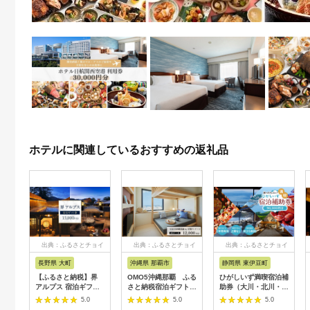
ホテルに関連しているおすすめの返礼品
出典：ふるさとチョイ
出典：ふるさとチョイ
出典：ふるさとチョイ
ス
ス
ス
長野県 大町
沖縄県 那覇市
静岡県 東伊豆町
【ふるさと納税】界
OMO5沖縄那覇 ふる
ひがしいず満喫宿泊補
アルプス 宿泊ギフト
さと納税宿泊ギフト券
助券（大川・北川・熱
券（15,000円分）
(12,000円)
川・片瀬・白田・稲取
5.0
5.0
5.0
【星野リゾート】
温泉）