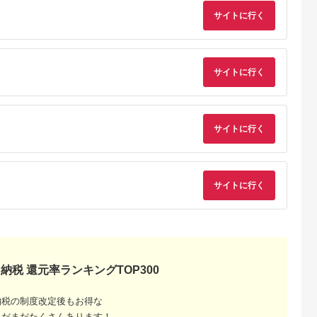
00,000
133,000
100,000
100,000
るさと納税 宿泊券 宿
テージ】 宿泊 チケッ
円
寄付金額:
円
寄付金額:
円
寄付金額:
円
サイトに行く
泊 旅行券 旅行 ホテル
ト プライベート空間
プール 温泉 オーシャ
地産地消 レストラン
ンビュー 1泊2日 バイ
ショップ ミュージア
キング 飲み放題 割引
ム 八ヶ岳 観光
クーポン 千葉県 木更
津市 送料無料
サイトに行く
サイトに行く
るさと納
サイトに行く
納税 還元率ランキングTOP300
納税の制度改定後もお得な
まだまだたくさんあります！