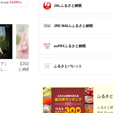
34,000
10,000
65,000
1
ターミナルビル 徒歩
利用券 ペア宿泊券
寄付金額:
円
寄付金額:
円
寄付金額:
円
寄付金額:
JALふるさと納税
直結】
JRE MALLふるさと納税
auPAYふるさと納税
リア）
【2025年10月以降】ふるさ
長野県小谷村のふ
ふるさとパレット
ふる
と納税でポイントは貯ま
税のご紹介
る？ポータル還元廃止後
の“今できる”獲得方法を解説
ふるさと
ふるさと
返礼品は