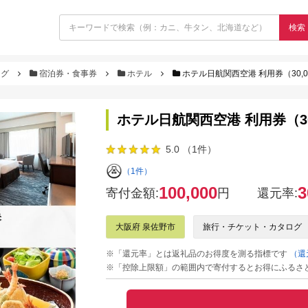
検索
ログ
宿泊券・食事券
ホテル
ホテル日航関西空港 利用券（30,0
ホテル日航関西空港 利用券（30
5.0 （1件）
（1件）
100,000
3
寄付金額:
円
還元率:
大阪府 泉佐野市
旅行・チケット・カタログ
※「還元率」とは返礼品のお得度を測る指標です
（還
※「控除上限額」の範囲内で寄付するとお得にふるさ