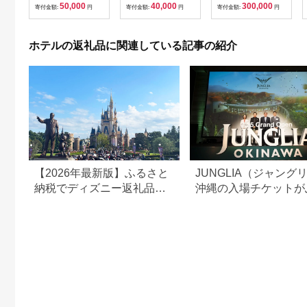
50,000
40,000
300,000
寄付金額:
円
寄付金額:
円
寄付金額:
円
ホテルの返礼品に関連している記事の紹介
【2026年最新版】ふるさと
JUNGLIA（ジャング
納税でディズニー返礼品は
沖縄の入場チケットが
もらえる？ホテル・チケッ
さと納税でもらえる！
ト・公式グッズを徹底解説