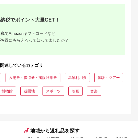
納税でポイント大量GET！
税でAmazonギフトコードなど
がお得にもらえるって知ってましたか？
関連しているカテゴリ
収いくら
入場券・優待券・施設利用券
温泉利用券
体験・ツアー
る？おす
・博物館
遊園地
スポーツ
映画
音楽
地域から返礼品を探す