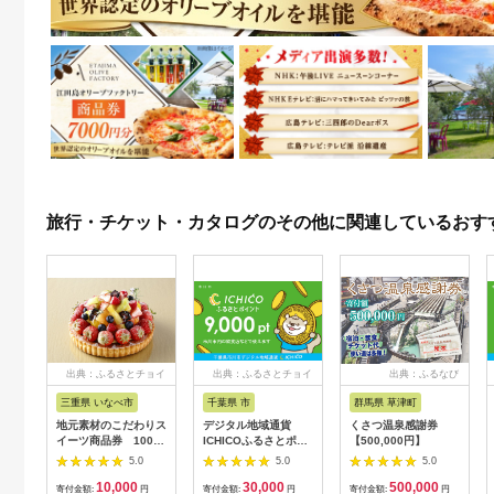
旅行・チケット・カタログのその他に関連しているおす
出典：ふるさとチョイ
出典：ふるさとチョイ
出典：ふるなび
ス
ス
三重県 いなべ市
千葉県 市
群馬県 草津町
地元素材のこだわりス
デジタル地域通貨
くさつ温泉感謝券
イーツ商品券 1000
ICHICOふるさとポイ
【500,000円】
円×3枚【1278103】
ント9,000pt
5.0
5.0
5.0
【12203-0221】
10,000
30,000
500,000
寄付金額:
円
寄付金額:
円
寄付金額:
円