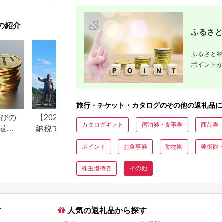
の紹介
ふるさと
ふるさと納
ポイント
旅行・チケット・カタログのその他の返礼品に
なびの
【2026年最新版】ふるさと
ふるさと納税、年
カタログギフト
宿泊券・食事券
商品券
最大
納税でディズニー返礼品は
で30万円寄付でき
もらえる？ホテル・チケッ
すめ返礼品も紹介
ポイント
お食事券
動物園
美術館
ト・公式グッズを徹底解説
株主優待券
その他
す
人気の返礼品から探す