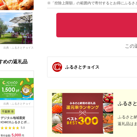
※「控除上限額」の範囲内で寄付するとお得にふるさ
この
出典：ふるさとチョイス
すめの返礼品
ふるさとチョイス
ふるさと
出典：ふるさとチョイ
出典：ふるなび
出典：ふるさとチョイ
出典：ふ
ス
ス
千葉県 市
群馬県 草津町
京都 府京都市
長野県 王
ふるさと
デジタル地域通貨
くさつ温泉感謝券
【一澤信三郎帆布】ギ
王滝村ふ
ICHICOふるさとポイ
【150,000円】
フト券 30000円分
品券3,00
返礼品は
ント1,500pt
5.0
5.0
5.0
【12203-0284】
5,000
150,000
100,000
1
寄付金額:
円
寄付金額:
円
寄付金額:
円
寄付金額: