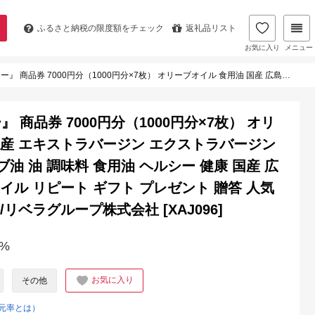
ふるさと納税の
限度額をチェック
返礼品リスト
お気に入り
メニュー
島県産 エキストラバージン エクストラバージン おりーぶおいる おいる オリーブ油 油 調味料 食用油 ヘルシー 健康 国産 広島県産 贈答 ギフト オリーブオイル リピート ギフト プレゼント 贈答 人気 高品質 好評 広島県産 江田島市/リベラグループ株式会社 [XAJ096]
商品券 7000円分（1000円分×7枚） オリ
県産 エキストラバージン エクストラバージン
油 油 調味料 食用油 ヘルシー 健康 国産 広
イル リピート ギフト プレゼント 贈答 人気
リベラグループ株式会社 [XAJ096]
%
お気に入り
その他
元率とは）