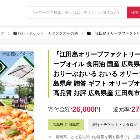
検索
ログ
旅行・チケット・カタログのその他
『江田島オリーブファクトリー』 商品券 7000円分（1000円分×7枚） オリーブオイル 食用油 国産 広
『江田島オリーブファクトリー』 
ーブオイル 食用油 国産 広島
おりーぶおいる おいる オリーブ
島県産 贈答 ギフト オリーブオ
高品質 好評 広島県産 江田島市/
26,000
27
寄付金額:
円
還元率:
広島県 江田島市
旅行・チケット・カタログ
※「還元率」とは返礼品のお得度を測る指標です
（還