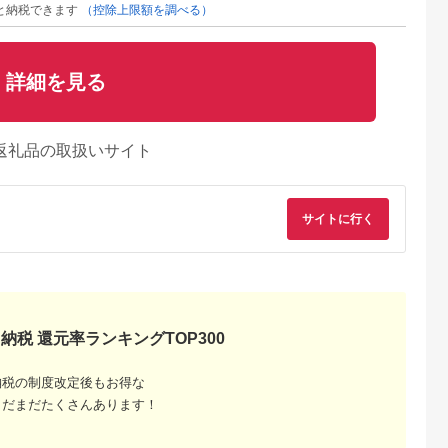
と納税できます
（控除上限額を調べる）
詳細を見る
返礼品の取扱いサイト
サイトに行く
納税 還元率ランキングTOP300
るさとチョイ
出典：ふるさとチョイ
出典：ふるなび
出典：ふるさとチョ
ス
ス
滝村
愛知県 碧南市
長野県 軽井沢町
福島県 磐梯町
納税の制度改定後もお得な
るさと応援商
【長田農園に行こ
ギフト券 ホテル プリ
町内の星野リゾート
0円分
う!!】直売所で使える
ンスグランドリゾート
も利用可 磐梯町ふ
まだまだたくさんあります！
お買物券 3,000円
軽井沢 D 100,000円
さと応援感謝券
5.0
5.0
5.0
5.0
分 H004-159
分 チケット 食事 宿泊
（15,000円分）
0,000
10,000
350,000
50,000
円
寄付金額:
円
寄付金額:
円
寄付金額:
円