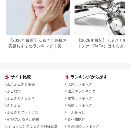
ケア フェイスケア ス
カルプ ボディ 全身 防
水 美容 美容家電 福岡
市 福岡
【2026年最新】ふるさと納税の
【2026年最新】ふるさと納
美容おすすめランキング｜美容
リファ（ReFa）はもらえる
家電・コスメ・スキンケアを比
ャワーヘッド・ドライヤー対
較
返礼品を徹底解説
サイト比較
ランキングから探す
楽天ふるさと納税
人気ランキング
ふるなび
還元率ランキング
ふるさとチョイス
家電ランキング
さとふる
高額ランキング
ふるさとプレミアム
一人暮らし
ANAのふるさと納税
食べ物以外
dショッピングふるさと納税百選
その他のランキング