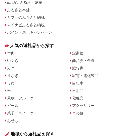
au PAY ふるさと納税
ふるさと本舗
ヤフーのふるさと納税
マイナビふるさと納税
ポイント還元キャンペーン
人気の返礼品から探す
牛肉
定期便
いくら
商品券・金券
カニ
旅行券
うなぎ
家電・電化製品
うに
自転車
米
日用品
果物・フルーツ
化粧品
ビール
アクセサリー
菓子・スイーツ
その他
おせち
地域から返礼品を探す