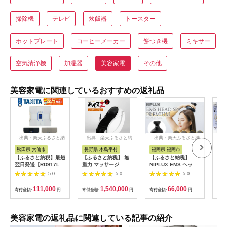
掃除機
テレビ
炊飯器
トースター
ホットプレート
コーヒーメーカー
餅つき機
ミキサー
空気清浄機
加湿器
美容家電
その他
美容家電に関連しているおすすめの返礼品
出典：楽天ふるさと納
出典：楽天ふるさと納
出典：楽天ふるさと納
出
税
税
税
秋田県 大仙市
長野県 木島平村
福岡県 福岡市
東
【ふるさと納税】最短
【ふるさと納税】 無
【ふるさと納税】
ドク
翌日発送【RD917L】
重力 マッサージ
NIPLUX EMS ヘッ
ッチ
タニタ 体組成計 イン
R1500-01 あんま王4
ド・フェイシャルケア
ブラ
5.0
5.0
5.0
ナースキャンデュアル
| 日用品 家電 マッサ
HEAD SPA
振動
【メタリックブラック
ージチェア あんま王
PREMIUM NP-
【1
111,000
1,540,000
66,000
寄付金額:
円
寄付金額:
円
寄付金額:
円
寄付
／グレイッシュゴール
無重力 長野県 木島平
EHSP23BK アタッチ
ド／パールホワイト】
村 信州
メント付 頭皮ケア 頭
体重計
皮マッサージ ヘッド
スパ 美顔器 マッサー
美容家電の返礼品に関連している記事の紹介
ジ ボディケア リフト