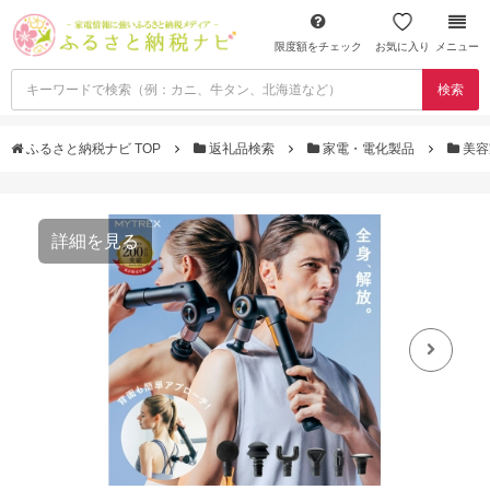
限度額をチェック
お気に入り
メニュー
検索
ふるさと納税ナビ TOP
返礼品検索
家電・電化製品
美容
詳細を見る