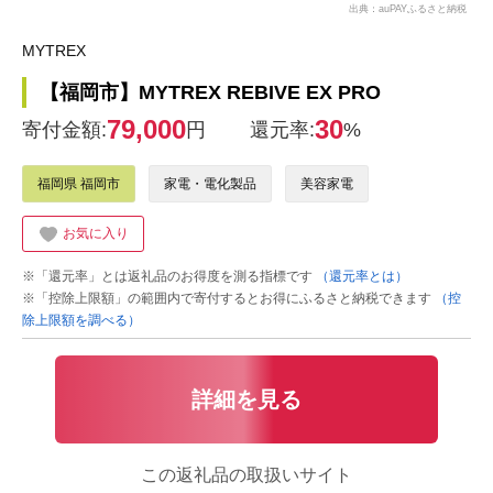
出典：auPAYふるさと納税
MYTREX
【福岡市】MYTREX REBIVE EX PRO
79,000
30
寄付金額:
円
還元率:
%
福岡県 福岡市
家電・電化製品
美容家電
お気に入り
※「還元率」とは返礼品のお得度を測る指標です
（還元率とは）
※「控除上限額」の範囲内で寄付するとお得にふるさと納税できます
（控
除上限額を調べる）
詳細を見る
この返礼品の取扱いサイト