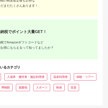
納税の制度改定後もお得な
5.0
5.0
5.0
5.0
大磯町 お惣
NS-2
サウナ 大浴場 ボディ
まだまだたくさんあります！
69,000
50,000
300,000
34,000
 大磯名産品
ケア リラクゼーショ
円
寄付金額:
円
寄付金額:
円
寄付金額:
円
 おつまみ
ン 施設 宿泊 家族連
の日 贈答品
長野県 塩尻市
の日 ギフト
品 敬老の日
名地元店 こ
磯グルメ 】
納税でポイント大量GET！
税でAmazonギフトコードなど
がお得にもらえるって知ってましたか？
収いくら
いるカテゴリ
る？おす
入場券・優待券・施設利用券
温泉利用券
体験・ツアー
・博物館
遊園地
スポーツ
映画
音楽