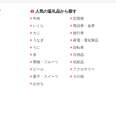
す
人気の返礼品から探す
牛肉
定期便
いくら
商品券・金券
カニ
旅行券
うなぎ
家電・電化製品
うに
自転車
米
日用品
果物・フルーツ
化粧品
ビール
アクセサリー
菓子・スイーツ
その他
おせち