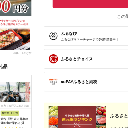
この
ふるなび
ふるなびマネーチャージで5%即増量中！
出典：ふるなび
ふるさとチョイス
礼品
auPAYふるさと納税
出典：auPAYふるさと納
出典：dショッピングふ
出典：auPAYふるさと納
出典：ふ
税
るさと納税
税
長野県 上田市
岐阜県 可児市
静岡県 伊東市
神奈川県 
ふるさと
旅行 長野 走る電車の
富士カントリー可児ク
伊東園ホテル・伊東園
159-200
運転室に乗れる 貸切
ラブ利用券（150,000
ホテル別館・伊東園ホ
賓舘 お
列車でお仕事体験 体
円分）【0018-007】
テル松川館 ご宿泊券
F（50,0