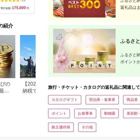
ふるさと
5.0
5.0
5.0
験 チケット 電車 鉄道
1泊2日2食付き(1名様
神奈川県 
返礼品は
175,000
500,000
30,000
1
列車 サービス 子供 子
分:GAタイプ)
菜 手作り
寄付金額:
円
寄付金額:
円
寄付金額:
円
寄付金額:
ども こども 家族 長野
【1044937】
和風おかず
県
お土産 父
揚げ物 母
の紹介
お歳暮 食
おかず 有
だわり 大
ふるさと
ふるさと納
ポイント
なびの
【2026年最新版】ふるさと
ふるさと納税、年
旅行・チケット・カタログの返礼品に関連して
最大
納税でディズニー返礼品は
で30万円寄付でき
もらえる？ホテル・チケッ
すめ返礼品も紹介
カタログギフト
宿泊券・食事券
商品券
ト・公式グッズを徹底解説
ポイント
お食事券
動物園
美術館
株主優待券
その他