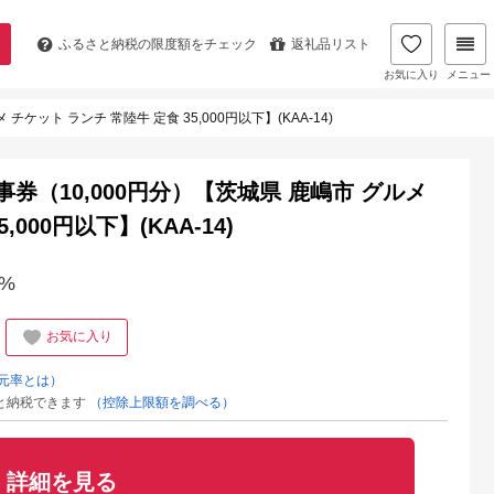
ふるさと納税の
限度額をチェック
返礼品リスト
お気に入り
メニュー
ケット ランチ 常陸牛 定食 35,000円以下】(KAA-14)
券（10,000円分）【茨城県 鹿嶋市 グルメ
000円以下】(KAA-14)
%
お気に入り
元率とは）
と納税できます
（控除上限額を調べる）
詳細を見る