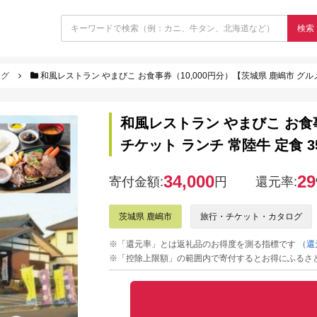
検索
ログ
和風レストラン やまびこ お食事券（10,000円分）【茨城県 鹿嶋市 グルメ チ
和風レストラン やまびこ お食事
チケット ランチ 常陸牛 定食 35,
34,000
29
寄付金額:
円
還元率:
茨城県 鹿嶋市
旅行・チケット・カタログ
※「還元率」とは返礼品のお得度を測る指標です
（還
※「控除上限額」の範囲内で寄付するとお得にふるさ