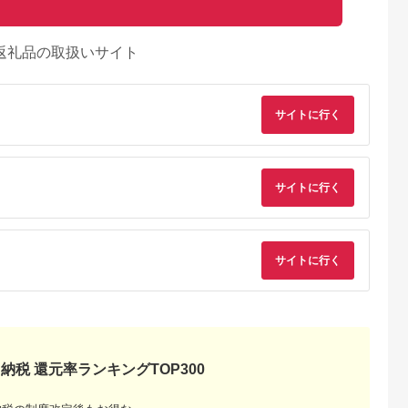
返礼品の取扱いサイト
サイトに行く
サイトに行く
サイトに行く
るさとプレミ
出典：JALふるさと納税
出典：ふるラボ
出典：auPAYふるさと
アム
大磯町
沖縄県 石垣市
北海道 富良野市
長野県 塩尻市
納税 還元率ランキングTOP300
9-06 大磯迎
石垣島の自然を満喫！
北海道富良野市 日本
信州健康ランド ギフ
食事券
石垣島1日アクティビ
旅行 地域限定旅行ク
ト券（1000円券×9
00円分）【
ティ (利用券 1名様分)
ーポン90,000円分
枚） | 信州健康ラン