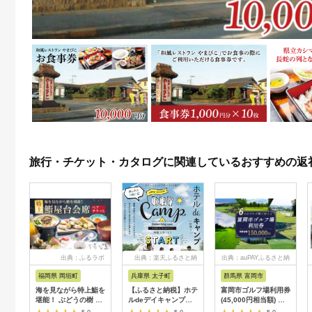
旅行・チケット・カタログに関連しているおすすめの返
出典：ふるラボ
出典：楽天ふるさと納
出典：auPAYふるさと納
税
税
福岡県 岡垣町
兵庫県 太子町
群馬県 富岡市
海を見ながら特上鮨を
【ふるさと納税】ホテ
富岡市ゴルフ場利用券
堪能！ ぶどうの樹 鮨
ルdeデイキャンプ体
(45,000円相当額) ゴ
屋台ペア お食事券 海
験チケット
ルフ チケット 平日 土