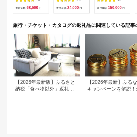
5.0
5.0
5.0
鮮 海 屋台 食事 ペア
【1364991】
日 祝日 プレー券 関東
68,500
24,000
150,000
福岡県 岡垣町
群馬県 首都圏 F20E-
寄付金額:
円
寄付金額:
円
寄付金額:
円
382
旅行・チケット・カタログの返礼品に関連している記事
【2026年最新版】ふるさと
【2026年最新】ふる
納税「食べ物以外」返礼品
キャンペーンを解説！
の還元率ランキング！
50%還元も