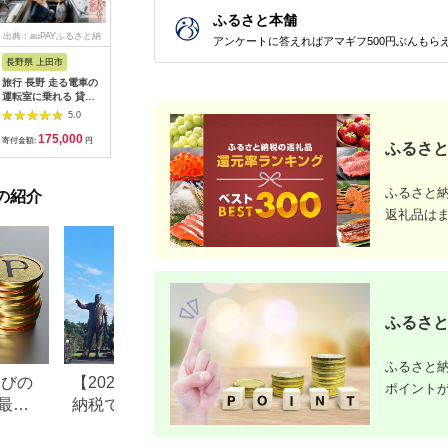
ふるさと本舗
出典：auPAYふるさと納
出典：dショッピングふ
出典：auPAYふるさと納
出典：ふ
アンケートに答えればアマギフ500円ぶんもら
税
るさと納税
税
長野県 上田市
岐阜県 可児市
静岡県 伊東市
神奈川県 
旅行 長野 走る電車の
富士カントリー可児ク
伊東園ホテル・伊東園
159-200
運転室に乗れる 貸切
ラブ利用券（150,000
ホテル別館・伊東園ホ
賓舘 お
列車でお仕事体験 体
円分）【0018-007】
テル松川館 ご宿泊券
F（50,0
5.0
5.0
5.0
験 チケット 電車 鉄道
1泊2日2食付き(1名様
神奈川県 
175,000
500,000
30,000
1
列車 サービス 子供 子
分:GAタイプ)
菜 手作り
寄付金額:
円
寄付金額:
円
寄付金額:
円
寄付金額:
ふるさと
ども こども 家族 長野
【1044937】
和風おかず
県
お土産 父
揚げ物 母
ふるさと
の紹介
お歳暮 食
おかず 有
返礼品は
だわり 大
ふるさと
ふるさと納
なびの
【2026年最新版】ふるさと
ふるさと納税、年
ポイント
最大
納税でディズニー返礼品は
で30万円寄付でき
もらえる？ホテル・チケッ
すめ返礼品も紹介