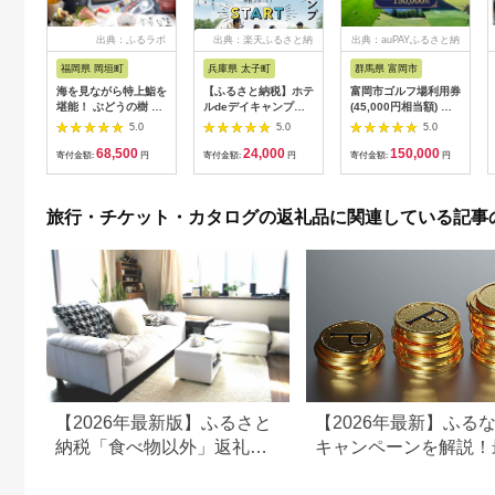
出典：ふるラボ
出典：楽天ふるさと納
出典：auPAYふるさと納
税
税
福岡県 岡垣町
兵庫県 太子町
群馬県 富岡市
海を見ながら特上鮨を
【ふるさと納税】ホテ
富岡市ゴルフ場利用券
堪能！ ぶどうの樹 鮨
ルdeデイキャンプ体
(45,000円相当額) ゴ
屋台ペア お食事券 海
験チケット
ルフ チケット 平日 土
5.0
5.0
5.0
鮮 海 屋台 食事 ペア
【1364991】
日 祝日 プレー券 関東
68,500
24,000
150,000
福岡県 岡垣町
群馬県 首都圏 F20E-
寄付金額:
円
寄付金額:
円
寄付金額:
円
382
旅行・チケット・カタログの返礼品に関連している記事
【2026年最新版】ふるさと
【2026年最新】ふる
納税「食べ物以外」返礼品
キャンペーンを解説！
の還元率ランキング！
50%還元も