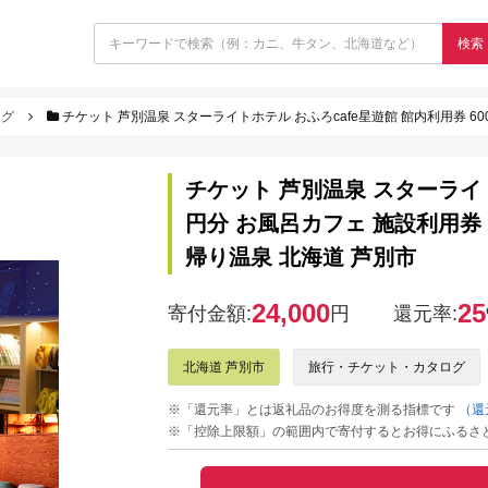
検索
ログ
チケット 芦別温泉 スターライトホテル おふろcafe星遊館 館内利用券 6000円分 お風
チケット 芦別温泉 スターライト
円分 お風呂カフェ 施設利用券 
帰り温泉 北海道 芦別市
24,000
25
寄付金額:
円
還元率:
北海道 芦別市
旅行・チケット・カタログ
※「還元率」とは返礼品のお得度を測る指標です
（還
※「控除上限額」の範囲内で寄付するとお得にふるさ