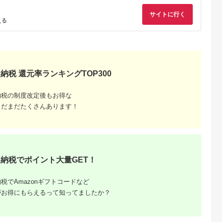
サイトに行く
るさとプレミ
出典：JALふるさと納税
出典：ふるラボ
出典：auPAYふるさと
える
アム
大磯町
沖縄県 石垣市
北海道 富良野市
長野県 塩尻市
9-06 大磯迎
石垣島の自然を満喫！
北海道富良野市 日本
信州健康ランド ギフ
食事券
石垣島1日アクティビ
旅行 地域限定旅行ク
ト券（1000円券×9
00円分）【
ティ (利用券 1名様分)
ーポン90,000円分
枚） | 信州健康ラン
5.0
5.0
5.0
5.0
大磯町 お惣
NS-2
サウナ 大浴場 ボディ
69,000
50,000
300,000
34,000
 大磯名産品
ケア リラクゼーショ
円
寄付金額:
円
寄付金額:
円
寄付金額:
円
納税 還元率ランキングTOP300
 おつまみ
ン 施設 宿泊 家族連
の日 贈答品
長野県 塩尻市
の日 ギフト
納税の制度改定後もお得な
品 敬老の日
名地元店 こ
まだまだたくさんあります！
磯グルメ 】
納税でポイント大量GET！
税でAmazonギフトコードなど
収いくら
がお得にもらえるって知ってましたか？
る？おす