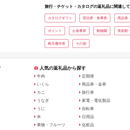
ト・公式グッズを徹底解説
旅行・チケット・カタログの返礼品に関連して
カタログギフト
宿泊券・食事券
商品券
ポイント
お食事券
動物園
美術館
株主優待券
その他
す
人気の返礼品から探す
牛肉
定期便
いくら
商品券・金券
カニ
旅行券
うなぎ
家電・電化製品
うに
自転車
米
日用品
果物・フルーツ
化粧品