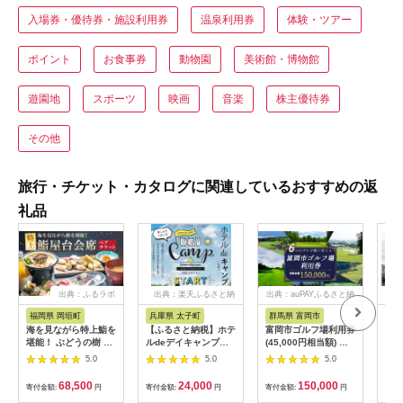
入場券・優待券・施設利用券
温泉利用券
体験・ツアー
ポイント
お食事券
動物園
美術館・博物館
遊園地
スポーツ
映画
音楽
株主優待券
その他
旅行・チケット・カタログに関連しているおすすめの返
礼品
出典：ふるラボ
出典：楽天ふるさと納
出典：auPAYふるさと納
出典
税
税
福岡県 岡垣町
兵庫県 太子町
群馬県 富岡市
長
海を見ながら特上鮨を
【ふるさと納税】ホテ
富岡市ゴルフ場利用券
旅行
堪能！ ぶどうの樹 鮨
ルdeデイキャンプ体
(45,000円相当額) ゴ
運転
屋台ペア お食事券 海
験チケット
ルフ チケット 平日 土
列車
5.0
5.0
5.0
鮮 海 屋台 食事 ペア
【1364991】
日 祝日 プレー券 関東
験 
福岡県 岡垣町
群馬県 首都圏 F20E-
列車
68,500
24,000
150,000
寄付金額:
円
寄付金額:
円
寄付金額:
円
寄付
382
ども