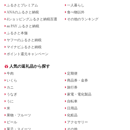
ふるさとプレミアム
一人暮らし
ANAのふるさと納税
食べ物以外
dショッピングふるさと納税百選
その他のランキング
au PAY ふるさと納税
ふるさと本舗
ヤフーのふるさと納税
マイナビふるさと納税
ポイント還元キャンペーン
人気の返礼品から探す
牛肉
定期便
いくら
商品券・金券
カニ
旅行券
うなぎ
家電・電化製品
うに
自転車
米
日用品
果物・フルーツ
化粧品
ビール
アクセサリー
菓子・スイーツ
その他