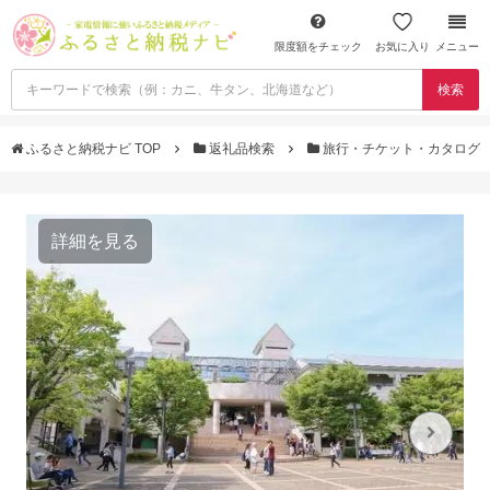
限度額をチェック
お気に入り
メニュー
検索
ふるさと納税ナビ TOP
返礼品検索
旅行・チケット・カタログ
詳細を見る