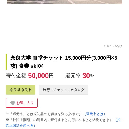
出典：ふるなび
奈良大学 食堂チケット 15,000円分(3,000円×5
枚) 食券 skf04
50,000
30
寄付金額:
円
還元率:
%
奈良県 奈良市
旅行・チケット・カタログ
お気に入り
※「還元率」とは返礼品のお得度を測る指標です
（還元率とは）
※「控除上限額」の範囲内で寄付するとお得にふるさと納税できます
（控
除上限額を調べる）