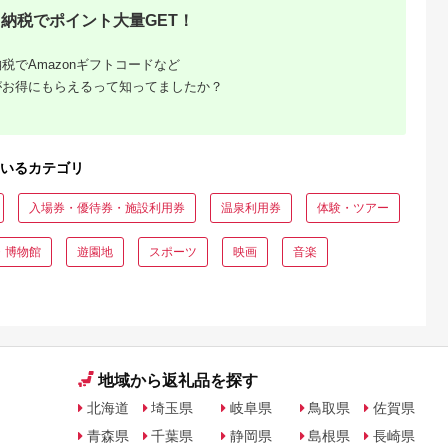
 おつまみ
ン 施設 宿泊 家族連
納税でポイント大量GET！
の日 贈答品
長野県 塩尻市
の日 ギフト
品 敬老の日
税でAmazonギフトコードなど
名地元店 こ
磯グルメ 】
がお得にもらえるって知ってましたか？
いるカテゴリ
入場券・優待券・施設利用券
温泉利用券
体験・ツアー
収いくら
・博物館
遊園地
スポーツ
映画
音楽
る？おす
地域から返礼品を探す
北海道
埼玉県
岐阜県
鳥取県
佐賀県
青森県
千葉県
静岡県
島根県
長崎県