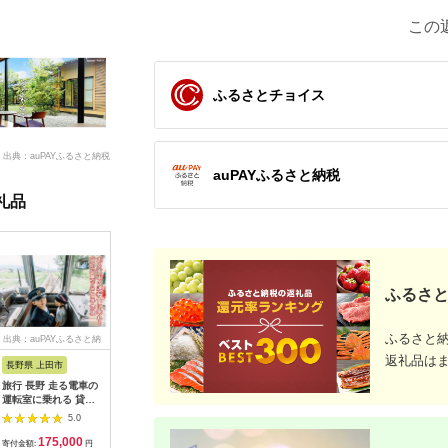
この
ふるさとチョイス
出典：auPAYふるさと納税
auPAYふるさと納税
礼品
ふるさと
ふるさと
出典：auPAYふるさと納
出典：dショッピングふ
出典：auPAYふるさと納
出典：ふ
税
るさと納税
税
返礼品は
長野県 上田市
岐阜県 可児市
静岡県 伊東市
神奈川県 
旅行 長野 走る電車の
富士カントリー可児ク
伊東園ホテル・伊東園
159-200
運転室に乗れる 貸切
ラブ利用券（150,000
ホテル別館・伊東園ホ
賓舘 お
列車でお仕事体験 体
円分）【0018-007】
テル松川館 ご宿泊券
F（50,0
5.0
5.0
5.0
験 チケット 電車 鉄道
1泊2日2食付き(1名様
神奈川県 
175,000
500,000
30,000
1
列車 サービス 子供 子
分:GAタイプ)
菜 手作り
寄付金額:
円
寄付金額:
円
寄付金額:
円
寄付金額: