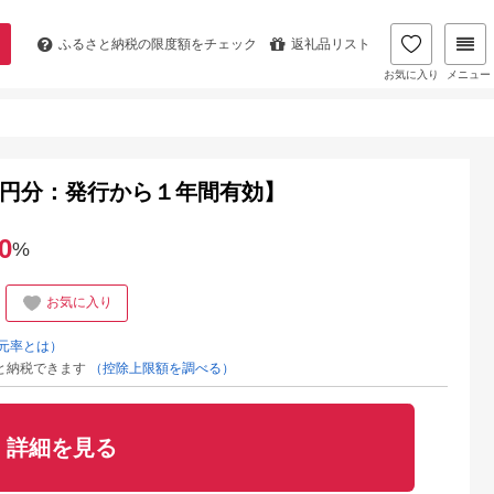
ふるさと納税の
限度額をチェック
返礼品リスト
お気に入り
メニュー
万円分：発行から１年間有効】
0
%
お気に入り
元率とは）
と納税できます
（控除上限額を調べる）
詳細を見る