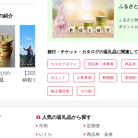
ども こども 家族 長野
【1044937】
和風おかず
ふるさと
県
お土産 父
揚げ物 母
の紹介
お歳暮 食
ふるさと納
おかず 有
だわり 大
ポイント
旅行・チケット・カタログの返礼品に関連して
カタログギフト
宿泊券・食事券
商品券
なびの
【2026年最新版】ふるさと
ふるさと納税、年
ポイント
お食事券
動物園
美術館
最大
納税でディズニー返礼品は
で30万円寄付でき
もらえる？ホテル・チケッ
すめ返礼品も紹介
株主優待券
その他
ト・公式グッズを徹底解説
す
人気の返礼品から探す
牛肉
定期便
いくら
商品券・金券