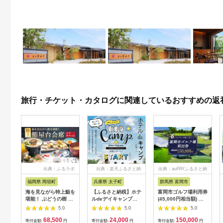
旅行・チケット・カタログに関連しているおすすめの返
出典：ふるラボ
出典：楽天ふるさと納
出典：auPAYふるさと納
税
税
福岡県 岡垣町
兵庫県 太子町
群馬県 富岡市
海を見ながら特上鮨を
【ふるさと納税】ホテ
富岡市ゴルフ場利用券
堪能！ ぶどうの樹 鮨
ルdeデイキャンプ体
(45,000円相当額) ゴ
屋台ペア お食事券 海
験チケット
ルフ チケット 平日 土
5.0
5.0
5.0
鮮 海 屋台 食事 ペア
【1364991】
日 祝日 プレー券 関東
68,500
24,000
150,000
福岡県 岡垣町
群馬県 首都圏 F20E-
寄付金額:
円
寄付金額:
円
寄付金額:
円