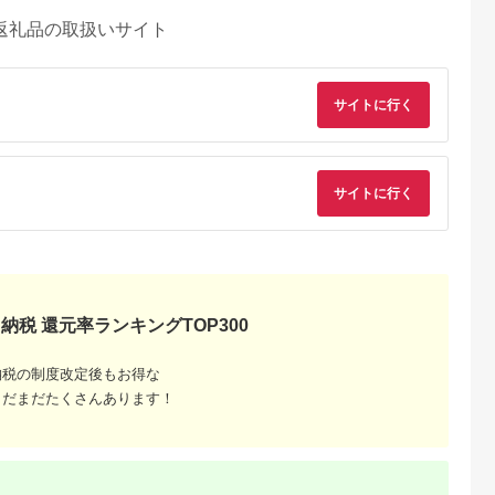
返礼品の取扱いサイト
サイトに行く
サイトに行く
納税 還元率ランキングTOP300
納税の制度改定後もお得な
るさとプレミ
出典：JALふるさと納税
出典：ふるラボ
出典：auPAYふるさと
アム
まだまだたくさんあります！
大磯町
沖縄県 石垣市
北海道 富良野市
長野県 塩尻市
9-06 大磯迎
石垣島の自然を満喫！
北海道富良野市 日本
信州健康ランド ギフ
食事券
石垣島1日アクティビ
旅行 地域限定旅行ク
ト券（1000円券×9
00円分）【
ティ (利用券 1名様分)
ーポン90,000円分
枚） | 信州健康ラン
5.0
5.0
5.0
5.0
大磯町 お惣
NS-2
サウナ 大浴場 ボディ
69,000
50,000
300,000
34,000
 大磯名産品
ケア リラクゼーショ
円
寄付金額:
円
寄付金額:
円
寄付金額:
円