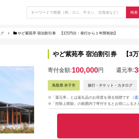
検索
ログ
やど紫苑亭 宿泊割引券 【3万円分：発行から１年間有効】
やど紫苑亭 宿泊割引券 【3
100,000
3
寄付金額:
円
還元率:
鳥取県 米子市
旅行・チケット・カタログ
※「還元率」とは返礼品のお得度を測る指標です
（還
※「控除上限額」の範囲内で寄付するとお得にふるさ