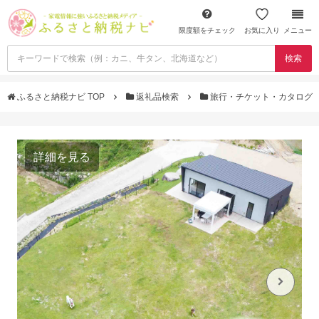
限度額をチェック
お気に入り
メニュー
検索
ふるさと納税ナビ TOP
返礼品検索
旅行・チケット・カタログ
詳細を見る