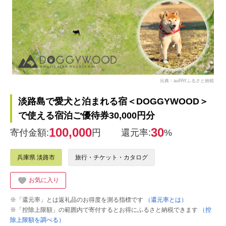
出典：auPAYふるさと納税
淡路島で愛犬と泊まれる宿＜DOGGYWOOD＞
で使える宿泊ご優待券30,000円分
100,000
30
寄付金額:
円
還元率:
%
兵庫県 淡路市
旅行・チケット・カタログ
お気に入り
※「還元率」とは返礼品のお得度を測る指標です
（還元率とは）
※「控除上限額」の範囲内で寄付するとお得にふるさと納税できます
（控
除上限額を調べる）