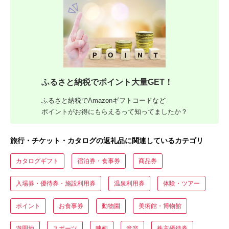
ふるさと納税でポイント大量GET！
ふるさと納税でAmazonギフトコードなど
ポイントがお得にもらえるって知ってましたか？
旅行・チケット・カタログの返礼品に関連しているカテゴリ
カタログギフト
宿泊券・食事券
商品券
入場券・優待券・施設利用券
温泉利用券
体験・ツアー
ポイント
お食事券
動物園
美術館・博物館
遊園地
スポーツ
映画
音楽
株主優待券