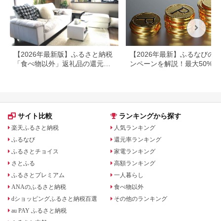
【2026年最新版】ふるさと納税
【2026年最新】ふるなびの
「食べ物以外」返礼品の還元率
ンペーンを解説！最大50%還
ランキング！
も
サイト比較
ランキングから探す
楽天ふるさと納税
人気ランキング
ふるなび
還元率ランキング
ふるさとチョイス
家電ランキング
さとふる
高額ランキング
ふるさとプレミアム
一人暮らし
ANAのふるさと納税
食べ物以外
dショッピングふるさと納税百選
その他のランキング
au PAY ふるさと納税