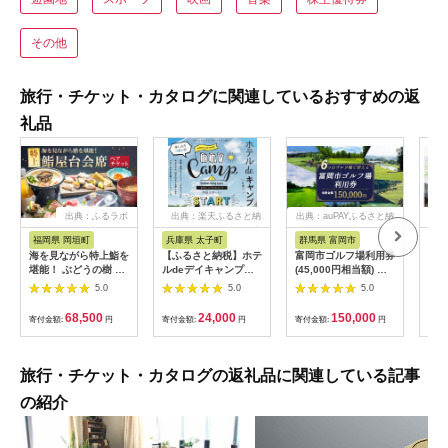
その他
旅行・チケット・カタログに関連しているおすすめの返
礼品
出典：ふるラボ
出典：楽天ふるさと納
出典：auPAYふるさと納
出典
税
税
福岡県 岡垣町
兵庫県 太子町
群馬県 富岡市
長
海を見ながら特上鮨を
【ふるさと納税】ホテ
富岡市ゴルフ場利用券
旅行
堪能！ ぶどうの樹 鮨
ルdeデイキャンプ体
(45,000円相当額) ゴ
運転
屋台ペア お食事券 海
験チケット
ルフ チケット 平日 土
列車
5.0
5.0
5.0
鮮 海 屋台 食事 ペア
【1364991】
日 祝日 プレー券 関東
験 
福岡県 岡垣町
群馬県 首都圏 F20E-
列車
68,500
24,000
150,000
寄付金額:
円
寄付金額:
円
寄付金額:
円
寄付
382
ども
県
旅行・チケット・カタログの返礼品に関連している記事
の紹介