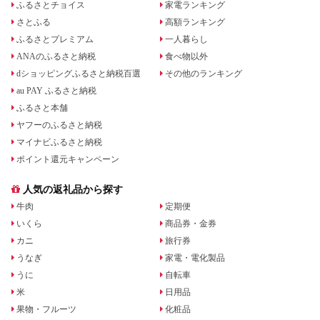
ふるさとチョイス
家電ランキング
さとふる
高額ランキング
ふるさとプレミアム
一人暮らし
ANAのふるさと納税
食べ物以外
dショッピングふるさと納税百選
その他のランキング
au PAY ふるさと納税
ふるさと本舗
ヤフーのふるさと納税
マイナビふるさと納税
ポイント還元キャンペーン
人気の返礼品から探す
牛肉
定期便
いくら
商品券・金券
カニ
旅行券
うなぎ
家電・電化製品
うに
自転車
米
日用品
果物・フルーツ
化粧品