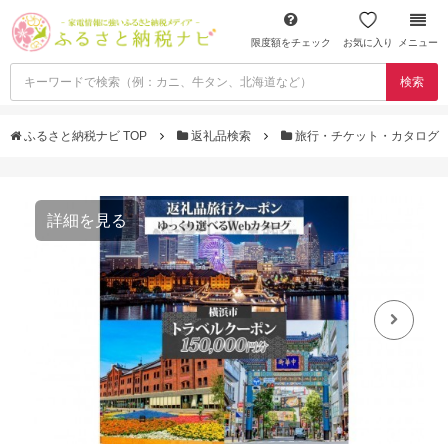
限度額をチェック
お気に入り
メニュー
検索
ふるさと納税ナビ TOP
返礼品検索
旅行・チケット・カタログ
詳細を見る