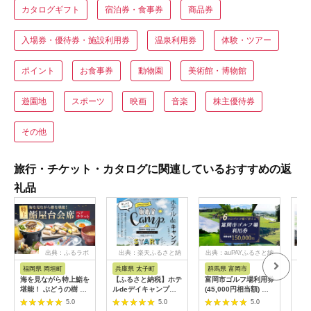
カタログギフト
宿泊券・食事券
商品券
入場券・優待券・施設利用券
温泉利用券
体験・ツアー
ポイント
お食事券
動物園
美術館・博物館
遊園地
スポーツ
映画
音楽
株主優待券
その他
旅行・チケット・カタログに関連しているおすすめの返
礼品
出典：ふるラボ
出典：楽天ふるさと納
出典：auPAYふるさと納
出典
税
税
福岡県 岡垣町
兵庫県 太子町
群馬県 富岡市
長
海を見ながら特上鮨を
【ふるさと納税】ホテ
富岡市ゴルフ場利用券
旅行
堪能！ ぶどうの樹 鮨
ルdeデイキャンプ体
(45,000円相当額) ゴ
運転
屋台ペア お食事券 海
験チケット
ルフ チケット 平日 土
列車
5.0
5.0
5.0
鮮 海 屋台 食事 ペア
【1364991】
日 祝日 プレー券 関東
験 