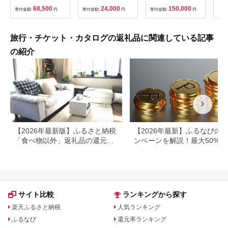
福岡県 岡垣町
群馬県 首都圏 F20E-
列車
68,500
24,000
150,000
寄付金額:
円
寄付金額:
円
寄付金額:
円
寄付
382
ども
県
旅行・チケット・カタログの返礼品に関連している記事
の紹介
【2026年最新版】ふるさと納税
【2026年最新】ふるなびの
「食べ物以外」返礼品の還元率
ンペーンを解説！最大50%還
ランキング！
も
サイト比較
ランキングから探す
楽天ふるさと納税
人気ランキング
ふるなび
還元率ランキング