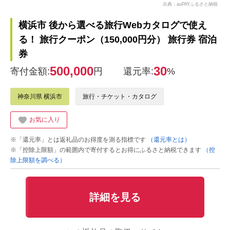
出典：auPAYふるさと納税
横浜市 後から選べる旅行Webカタログで使え
る！ 旅行クーポン（150,000円分） 旅行券 宿泊
券
500,000
30
寄付金額:
円
還元率:
%
神奈川県 横浜市
旅行・チケット・カタログ
お気に入り
※「還元率」とは返礼品のお得度を測る指標です
（還元率とは）
※「控除上限額」の範囲内で寄付するとお得にふるさと納税できます
（控
除上限額を調べる）
詳細を見る