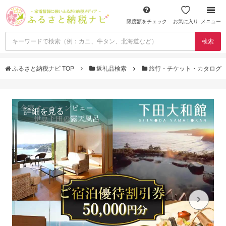
限度額をチェック
お気に入り
メニュー
検索
ふるさと納税ナビ TOP
返礼品検索
旅行・チケット・カタログ
詳細を見る