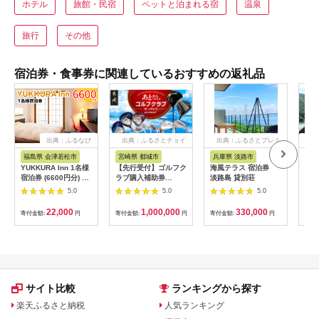
ホテル
旅館・民宿
ペットと泊まれる宿
温泉
旅行
その他
宿泊券・食事券に関連しているおすすめの返礼品
出典：ふるなび
出典：ふるさとチョイ
出典：ふるさとプレミ
出
ス
アム
福島県 会津若松市
宮崎県 都城市
兵庫県 淡路市
高
YUKKURA Inn 1名様
【先行受付】ゴルフク
海風テラス 宿泊券
スノ
宿泊券 (6600円分) ワ
ラブ購入補助券
淡路島 貸別荘
川キ
ーケーションお試しプ
300,000円_GI-
「住
5.0
5.0
5.0
ラン｜東北 福島県 会
C701_(都城市) ゴルフ
ア宿
津若松市 東山温泉 旅
ゴルフクラブ ダンロ
22,000
1,000,000
330,000
寄付金額:
円
寄付金額:
円
寄付金額:
円
寄付
行 クーポン 利用券
ップ ゼクシオ スリク
[0800]
ソン クリーブランド
チケット 購入補助券
アイアン ドライバー
フェアウェイウッド
ハイブリッド ウエッ
ジ 最新モデル
サイト比較
ランキングから探す
楽天ふるさと納税
人気ランキング