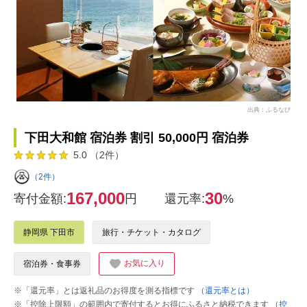
出典：ふるなび
下田大和館 宿泊券 割引 50,000円 宿泊券
5.0 （2件）
（2件）
167,000
30
寄付金額:
円
還元率:
%
静岡県 下田市
旅行・チケット・カタログ
お気に入り
宿泊券・食事券
※「還元率」とは返礼品のお得度を測る指標です
（還元率とは）
※「控除上限額」の範囲内で寄付するとお得にふるさと納税できます
（控