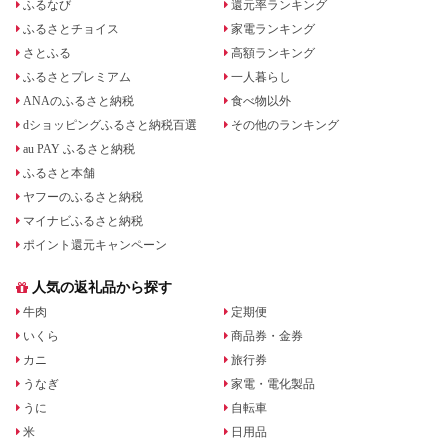
ふるなび
還元率ランキング
ふるさとチョイス
家電ランキング
さとふる
高額ランキング
ふるさとプレミアム
一人暮らし
ANAのふるさと納税
食べ物以外
dショッピングふるさと納税百選
その他のランキング
au PAY ふるさと納税
ふるさと本舗
ヤフーのふるさと納税
マイナビふるさと納税
ポイント還元キャンペーン
人気の返礼品から探す
牛肉
定期便
いくら
商品券・金券
カニ
旅行券
うなぎ
家電・電化製品
うに
自転車
米
日用品