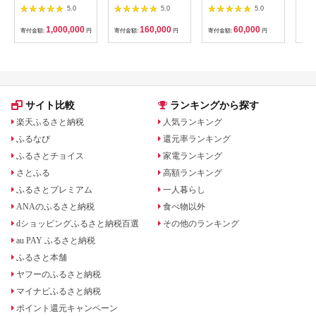
【1360365】
ケット 券 宿泊 旅行
池】で味わう2名様焼
（1
5.0
5.0
5.0
温泉 食事
鳥コースお食事券
リゾ
064-15
1,000,000
160,000
60,000
寄付金額:
円
寄付金額:
円
寄付金額:
円
寄付
サイト比較
ランキングから探す
楽天ふるさと納税
人気ランキング
ふるなび
還元率ランキング
ふるさとチョイス
家電ランキング
さとふる
高額ランキング
ふるさとプレミアム
一人暮らし
ANAのふるさと納税
食べ物以外
dショッピングふるさと納税百選
その他のランキング
au PAY ふるさと納税
ふるさと本舗
ヤフーのふるさと納税
マイナビふるさと納税
ポイント還元キャンペーン