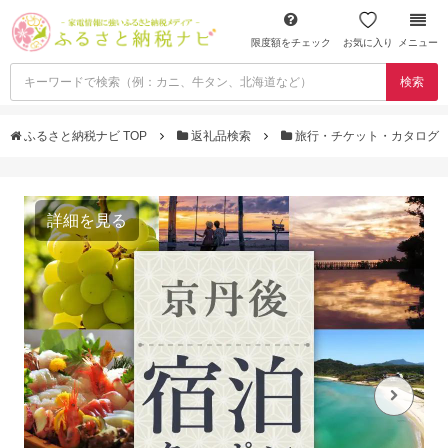
限度額をチェック
お気に入り
メニュー
検索
ふるさと納税ナビ TOP
返礼品検索
旅行・チケット・カタログ
詳細を見る