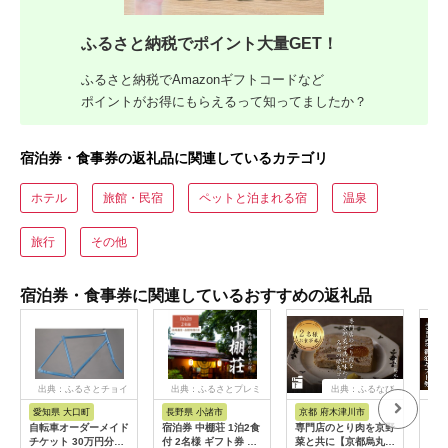
ふるさと納税でポイント大量GET！
ふるさと納税でAmazonギフトコードなど
ポイントがお得にもらえるって知ってましたか？
宿泊券・食事券の返礼品に関連しているカテゴリ
ホテル
旅館・民宿
ペットと泊まれる宿
温泉
旅行
その他
宿泊券・食事券に関連しているおすすめの返礼品
出典：ふるさとチョイ
出典：ふるさとプレミ
出典：ふるなび
ス
アム
愛知県 大口町
長野県 小諸市
京都 府木津川市
長
自転車オーダーメイド
宿泊券 中棚荘 1泊2食
専門店のとり肉を京野
界 
チケット 30万円分
付 2名様 ギフト券 チ
菜と共に【京都烏丸御
税宿