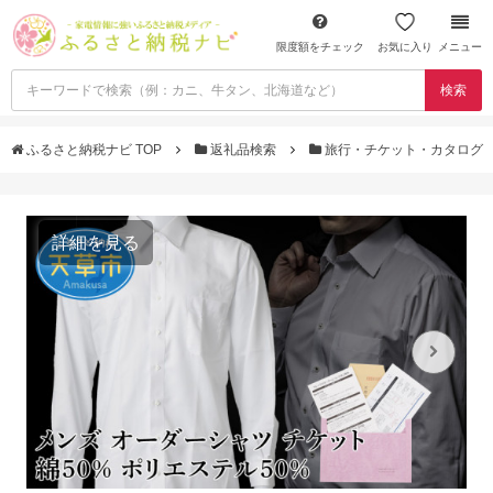
限度額をチェック
お気に入り
メニュー
検索
ふるさと納税ナビ TOP
返礼品検索
旅行・チケット・カタログ
詳細を見る