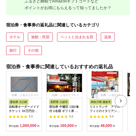
ふるさと納税でAmazonギフトコードなど
ポイントがお得にもらえるって知ってましたか？
宿泊券・食事券の返礼品に関連しているカテゴリ
ホテル
旅館・民宿
ペットと泊まれる宿
温泉
旅行
その他
宿泊券・食事券に関連しているおすすめの返礼品
出典：ふるさとチョイ
出典：ふるさとプレミ
出典：ふるなび
ス
アム
愛知県 大口町
長野県 小諸市
神奈川県 鎌倉市
京
自転車オーダーメイド
宿泊券 中棚荘 1泊2食
リストランテ アマル
専門
チケット 30万円分
付 2名様 ギフト券 チ
フィイのイタリアンデ
菜と
【1360365】
ケット 券 宿泊 旅行
ィナーコースA ペア
池】
5.0
5.0
5.0
温泉 食事
券
鳥コ
064
1,000,000
160,000
48,000
寄付金額:
円
寄付金額:
円
寄付金額:
円
寄付