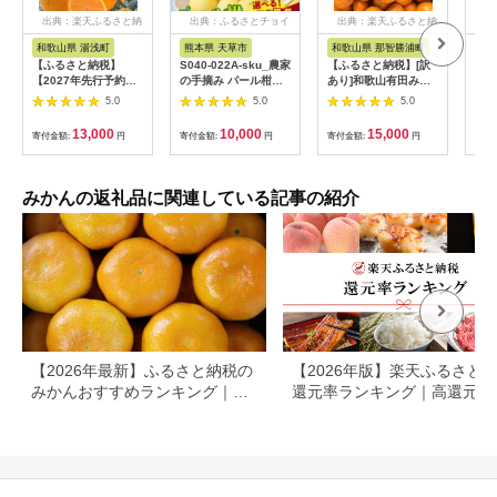
出典：楽天ふるさと納
出典：ふるさとチョイ
出典：楽天ふるさと納
出
税
ス
税
和歌山県 湯浅町
熊本県 天草市
和歌山県 那智勝浦町
静
【ふるさと納税】
S040-022A-sku_農家
【ふるさと納税】[訳
【ふ
【2027年先行予約】
の手摘み パール柑
あり]和歌山有田みか
【2
【訳あり・ご家庭用】
〈先行受付〉 先行予
ん約10kg(S～Lサイズ
発送
5.0
5.0
5.0
和歌山県産 完熟 不知
約 柑橘 パール柑 選べ
いずれかお届け）
れの
火 5kg 甘酸っぱい味
る 内容量 約 5kg /
★2026年11月中旬頃
田ポ
13,000
10,000
15,000
寄付金額:
円
寄付金額:
円
寄付金額:
円
寄付
わいと芳醇な風味がた
7.5kg 天草産 果物 フ
より順次発送
果物
まらない高級柑橘!
ルーツ 真珠 手摘み 固
［TM82］ | 数量限定
ーツ
め 食感 食べ応え 果肉
期間限定 みかん 蜜柑
ン・
上品 甘み おいしい お
柑橘 果物 フルーツ お
だも
みかんの返礼品に関連している記事の紹介
すすめ 人気 予約受付
すすめ 人気
ーツ
常温 お取り寄せ お取
清水
り寄せフルーツ 熊本
鮮 
県 天草市 送料無料
果汁
【2026年最新】ふるさと納税の
【2026年版】楽天ふるさと
みかんおすすめランキング｜還
還元率ランキング｜高還元率
元率・産地・訳ありで比較
礼品をジャンル別に比較