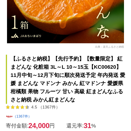
出典：楽天ふるさと納税
【ふるさと納税】【先行予約】【数量限定】 紅
まどんな 化粧箱 3L～L 10～15玉【KC00620】
11月中旬～12月下旬に順次発送予定 年内発送 愛
媛 まどんな マドンナ みかん 紅マドンナ 愛媛県
柑橘類 果物 フルーツ 甘い 高級 紅まどんなふる
さと納税 みかん紅まどんな
4.5 （1367件）
（1367件）
24,000
31
寄付金額:
円
還元率:
%