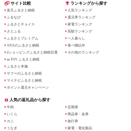
サイト比較
ランキングから探す
楽天ふるさと納税
人気ランキング
ふるなび
還元率ランキング
ふるさとチョイス
家電ランキング
さとふる
高額ランキング
ふるさとプレミアム
一人暮らし
ANAのふるさと納税
食べ物以外
dショッピングふるさと納税百選
その他のランキング
au PAY ふるさと納税
ふるさと本舗
ヤフーのふるさと納税
マイナビふるさと納税
ポイント還元キャンペーン
人気の返礼品から探す
牛肉
定期便
いくら
商品券・金券
カニ
旅行券
うなぎ
家電・電化製品