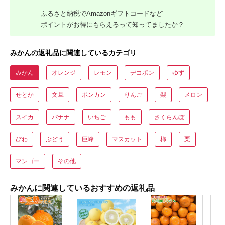
ふるさと納税でAmazonギフトコードなど
ポイントがお得にもらえるって知ってましたか？
みかんの返礼品に関連しているカテゴリ
みかん
オレンジ
レモン
デコポン
ゆず
せとか
文旦
ポンカン
りんご
梨
メロン
スイカ
バナナ
いちご
もも
さくらんぼ
びわ
ぶどう
巨峰
マスカット
柿
栗
マンゴー
その他
みかんに関連しているおすすめの返礼品