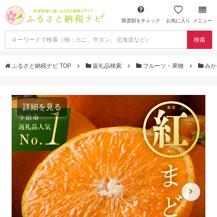
限度額をチェック
お気に入り
メニュー
検索
ふるさと納税ナビ TOP
返礼品検索
フルーツ・果物
みか
詳細を見る