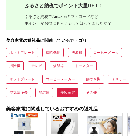
ふるさと納税でポイント大量GET！
ふるさと納税でAmazonギフトコードなど
ポイントがお得にもらえるって知ってましたか？
美容家電の返礼品に関連しているカテゴリ
ホットプレート
掃除機他
洗濯機
コーヒーメーカ
掃除機
テレビ
炊飯器
トースター
ホットプレート
コーヒーメーカー
餅つき機
ミキサー
空気清浄機
加湿器
美容家電
その他
美容家電に関連しているおすすめの返礼品