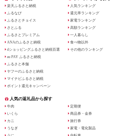
楽天ふるさと納税
人気ランキング
ふるなび
還元率ランキング
ふるさとチョイス
家電ランキング
さとふる
高額ランキング
ふるさとプレミアム
一人暮らし
ANAのふるさと納税
食べ物以外
dショッピングふるさと納税百選
その他のランキング
au PAY ふるさと納税
ふるさと本舗
ヤフーのふるさと納税
マイナビふるさと納税
ポイント還元キャンペーン
人気の返礼品から探す
牛肉
定期便
いくら
商品券・金券
カニ
旅行券
うなぎ
家電・電化製品
うに
自転車