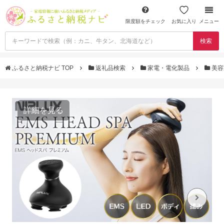
限度額をチェック
お気に入り
メニュー
検索
ふるさと納税ナビ TOP
返礼品検索
家電・電化製品
美容
詳細を見る