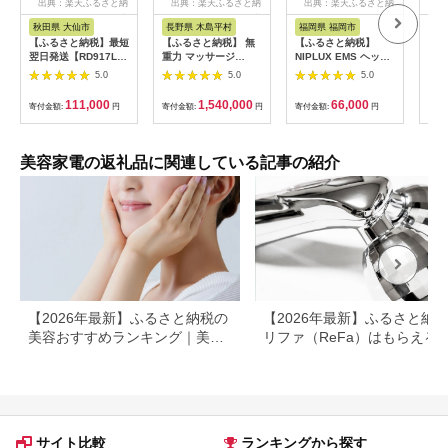
出典：楽天ふるさと納
出典：楽天ふるさと納
出典：楽天ふるさと納
出
税
税
税
秋田県 大仙市
長野県 木島平村
福岡県 福岡市
東
【ふるさと納税】最短
【ふるさと納税】 無
【ふるさと納税】
ドク
翌日発送【RD917L】
重力 マッサージ
NIPLUX EMS ヘッ
ッチ
タニタ 体組成計 イン
R1500-01 あんま王4
ド・フェイシャルケア
ブラ
5.0
5.0
5.0
ナースキャンデュアル
| 日用品 家電 マッサ
HEAD SPA
振動
【メタリックブラック
ージチェア あんま王
PREMIUM NP-
【1
111,000
1,540,000
66,000
寄付金額:
円
寄付金額:
円
寄付金額:
円
寄付
／グレイッシュゴール
無重力 長野県 木島平
EHSP23BK アタッチ
ド／パールホワイト】
村 信州
メント付 頭皮ケア 頭
体重計
皮マッサージ ヘッド
スパ 美顔器 マッサー
美容家電の返礼品に関連している記事の紹介
ジ ボディケア リフト
ケア フェイスケア ス
カルプ ボディ 全身 防
水 美容 美容家電 福岡
市 福岡
【2026年最新】ふるさと納税の
【2026年最新】ふるさと納
美容おすすめランキング｜美容
リファ（ReFa）はもらえる
家電・コスメ・スキンケアを比
ャワーヘッド・ドライヤー対
較
返礼品を徹底解説
サイト比較
ランキングから探す