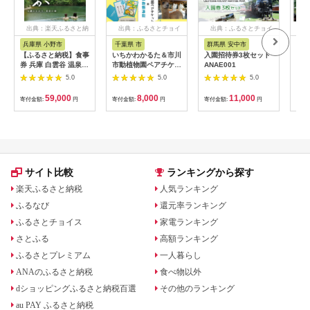
出典：楽天ふるさと納
出典：ふるさとチョイ
出典：ふるさとチョイ
出
税
ス
ス
兵庫県 小野市
千葉県 市
群馬県 安中市
静
【ふるさと納税】食事
いちかわかるた＆市川
入園招待券3枚セット
熱川
券 兵庫 白雲谷 温泉
市動植物園ペアチケッ
ANAE001
園 
ゆぴか 入浴券 10枚＋
ト 【12203-0196】
／ 
5.0
5.0
5.0
お食事券 (1,000円)
ット
10枚 セット 旅行 旅
59,000
8,000
11,000
寄付金額:
円
寄付金額:
円
寄付金額:
円
寄付
温泉旅行 スパ サウナ
岩盤浴 マッサージ エ
ステ 体験 体験型 子供
大人 チケット 券 ギフ
ト券 ギフト 贈答 レス
トラン 健康 美容 兵庫
県 小野市
サイト比較
ランキングから探す
楽天ふるさと納税
人気ランキング
ふるなび
還元率ランキング
ふるさとチョイス
家電ランキング
さとふる
高額ランキング
ふるさとプレミアム
一人暮らし
ANAのふるさと納税
食べ物以外
dショッピングふるさと納税百選
その他のランキング
au PAY ふるさと納税