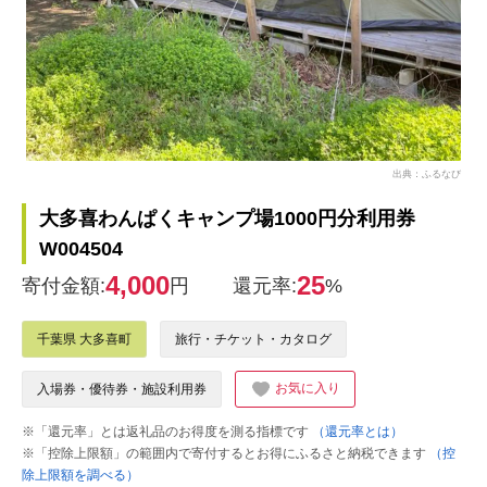
出典：ふるなび
大多喜わんぱくキャンプ場1000円分利用券
W004504
4,000
25
寄付金額:
円
還元率:
%
千葉県 大多喜町
旅行・チケット・カタログ
お気に入り
入場券・優待券・施設利用券
※「還元率」とは返礼品のお得度を測る指標です
（還元率とは）
※「控除上限額」の範囲内で寄付するとお得にふるさと納税できます
（控
除上限額を調べる）