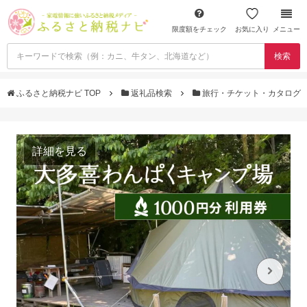
限度額をチェック
お気に入り
メニュー
検索
ふるさと納税ナビ TOP
返礼品検索
旅行・チケット・カタログ
詳細を見る