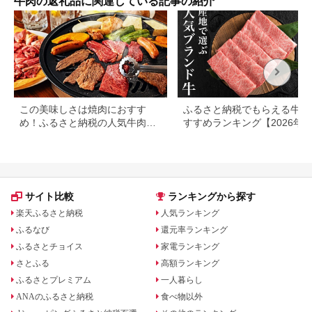
牛肉の返礼品に関連している記事の紹介
坂牛 松坂 モモ ビーフ
(H0
シチュー カレー 霜降
り 三重県 多気町 SS-
32
この美味しさは焼肉におすす
ふるさと納税でもらえる牛肉
め！ふるさと納税の人気牛肉還
すすめランキング【2026年
元率ランキング
版】還元率・用途別で徹底比
サイト比較
ランキングから探す
楽天ふるさと納税
人気ランキング
ふるなび
還元率ランキング
ふるさとチョイス
家電ランキング
さとふる
高額ランキング
ふるさとプレミアム
一人暮らし
ANAのふるさと納税
食べ物以外