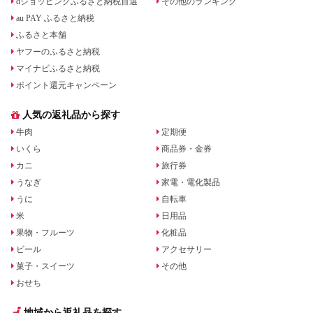
dショッピングふるさと納税百選
その他のランキング
au PAY ふるさと納税
ふるさと本舗
ヤフーのふるさと納税
マイナビふるさと納税
ポイント還元キャンペーン
人気の返礼品から探す
牛肉
定期便
いくら
商品券・金券
カニ
旅行券
うなぎ
家電・電化製品
うに
自転車
米
日用品
果物・フルーツ
化粧品
ビール
アクセサリー
菓子・スイーツ
その他
おせち
地域から返礼品を探す