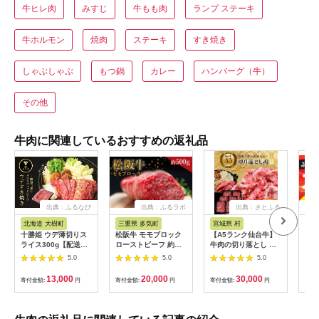
牛ヒレ肉
みすじ
牛もも肉
ランプ ステーキ
牛ホルモン
焼肉
ステーキ
すき焼き
しゃぶしゃぶ
もつ鍋
カレー
ハンバーグ（牛）
その他
牛肉に関連しているおすすめの返礼品
出典：ふるなび
出典：ふるラボ
出典：さとふる
出
北海道 大樹町
三重県 多気町
宮城県 村
佐
十勝姫 ウデ薄切りス
松阪牛 モモブロック
【A5ランク仙台牛】
【1
ライス300g【配送不
ローストビーフ 約
牛肉の切り落とし 合
量限
可地域：離島】
500g 国産牛 和牛 ブ
計1.8kg(300g×6) 小
ハン
5.0
5.0
5.0
【1397674】
ランド牛 JGAP家
分けで使い勝手も◎
2.6
畜・畜産物 農場
【佐
13,000
20,000
30,000
寄付金額:
円
寄付金額:
円
寄付金額:
円
寄付
HACCP認証農場 牛肉
ラン
肉 高級 人気 おすすめ
ーグ
神戸牛 近江牛 に並ぶ
お弁
日本三大和牛 松阪 松
すす