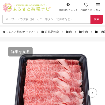
限度額をチェック
お気に入り
メニュー
検索
ふるさと納税ナビ TOP
返礼品検索
肉
牛肉
＜肉
詳細を見る