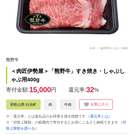
出典：三越伊勢丹ふるさと納税
熊野牛
＜肉匠伊勢屋＞「熊野牛」すき焼き・しゃぶし
ゃぶ用400g
15,000
32
寄付金額:
円
還元率:
%
お気に入り
和歌山県 白浜町
肉
牛肉
※「還元率」とは返礼品のお得度を測る指標です
（還元率とは）
※「控除上限額」の範囲内で寄付するとお得にふるさと納税できます
（控
除上限額を調べる）