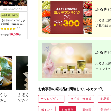
ふるさと
出典：ふるさとチョイ
出典：ふるさとチョイ
出典：ふるさとチョイ
出典：ふ
ス
ス
ス
神奈川県 川崎市
東京都渋谷区
兵庫県 神戸市
京都 府京
ふるさと
【ホテルメトロポリタ
お花屋さんのカフェ
「ホテル ラ・スイー
【うなぎ
ン川崎】Terrace and
ランチセットご利用券
ト神戸ハーバーラン
5000円券
返礼品は
Table ディナービュ
ド」レストランディナ
鰻専門店 
5.0
5.0
5.0
ッフェご利用券1組2
ー券
［ 3つの
50,000
7,000
100,000
3
名様
ぎ 天空う
寄付金額:
円
寄付金額:
円
寄付金額:
円
寄付金額:
いごっそう
なぎ 食事
美食 グル
すめ 記念
ふるさと
観光 食事
税 ］
ふるさと納
ポイント
お食事券の返礼品に関連しているカテゴリ
くら
ふるさと納税で15万円寄付
【2026年】ふるさ
カタログギフト
宿泊券・食事券
商品券
？おす
できる年収は？家電などお
100万円の寄付で
すすめ返礼品も
すすめ返礼品！
ポイント
お食事券
動物園
美術館