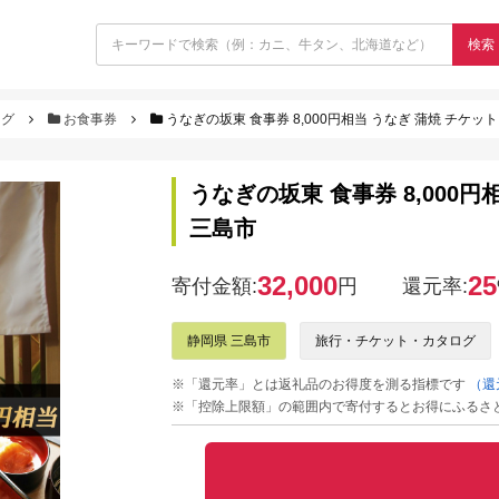
検索
ログ
お食事券
うなぎの坂東 食事券 8,000円相当 うなぎ 蒲焼 チケット
うなぎの坂東 食事券 8,000円
三島市
32,000
25
寄付金額:
円
還元率:
静岡県 三島市
旅行・チケット・カタログ
※「還元率」とは返礼品のお得度を測る指標です
（還
※「控除上限額」の範囲内で寄付するとお得にふるさ