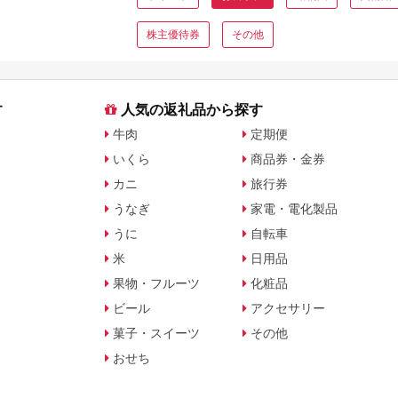
株主優待券
その他
す
人気の返礼品から探す
牛肉
定期便
いくら
商品券・金券
カニ
旅行券
うなぎ
家電・電化製品
うに
自転車
米
日用品
果物・フルーツ
化粧品
ビール
アクセサリー
菓子・スイーツ
その他
おせち