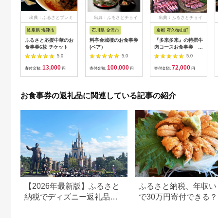
出典：ふるさとプレミ
出典：ふるさとチョイ
出典：ふるさとチョイ
アム
ス
ス
岐阜県 海津市
石川県 金沢市
京都 府久御山町
ふるさと応援中華のお
料亭金城樓のお食事券
『多来多来』の特撰牛
食事券6枚 チケット
(ペア）
肉コースお食事券 4
名様分【1131614】
5.0
5.0
5.0
13,000
100,000
72,000
寄付金額:
円
寄付金額:
円
寄付金額:
円
お食事券の返礼品に関連している記事の紹介
【2026年最新版】ふるさと
ふるさと納税、年収い
納税でディズニー返礼品は
で30万円寄付できる
もらえる？ホテル・チケッ
すめ返礼品も紹介