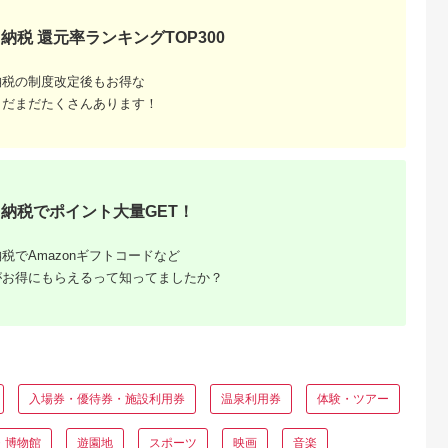
納税 還元率ランキングTOP300
るさとチョイ
出典：JALふるさと納税
出典：ふるさとプレミ
出典：ふるさとチョ
ス
アム
都市
宮城県 塩竈市
兵庫県 淡路市
千葉県 習志野市
納税の制度改定後もお得な
昊】お食事券
宮城 塩竈寿司海道 お
淡路島西海岸の飲食施
クラフトビール醸造
×2枚 | 京都
食事券（共通食事券）
設で使えるお食事券セ
「むぎのいえ」ギフ
まだまだたくさんあります！
人気 食事券
21,000円分 /
ット 六千円分
カード（1500円分）
5.0
5.0
5.0
5.0
ブランドうな
ka00002
4,000
84,000
20,000
6,000
なぎ 土佐の
円
寄付金額:
円
寄付金額:
円
寄付金額:
円
 筑紫金う
券 ギフト券
メ 人気 おす
 お祝い 旅行
納税でポイント大量GET！
 ふるさと納
税でAmazonギフトコードなど
がお得にもらえるって知ってましたか？
と納税
入場券・優待券・施設利用券
温泉利用券
体験・ツアー
もらえるお
・博物館
遊園地
スポーツ
映画
音楽