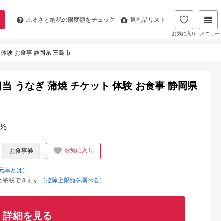
ふるさと納税の
限度額をチェック
返礼品リスト
お気に入り
メニュー
 体験 お食事 静岡県 三島市
相当 うなぎ 蒲焼 チケット 体験 お食事 静岡県
%
お気に入り
お食事券
元率とは）
と納税できます
（控除上限額を調べる）
詳細を見る