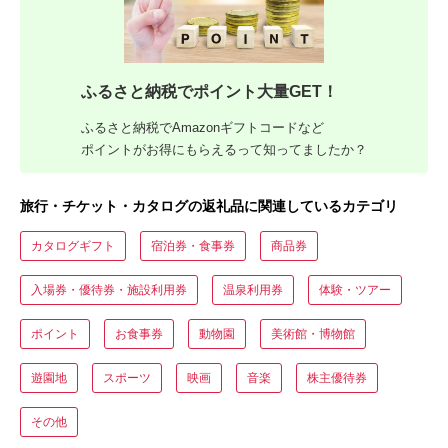
ふるさと納税でポイント大量GET！
ふるさと納税でAmazonギフトコードなど
ポイントがお得にもらえるって知ってましたか？
旅行・チケット・カタログの返礼品に関連しているカテゴリ
カタログギフト
宿泊券・食事券
商品券
入場券・優待券・施設利用券
温泉利用券
体験・ツアー
ポイント
お食事券
動物園
美術館・博物館
遊園地
スポーツ
映画
音楽
株主優待券
その他