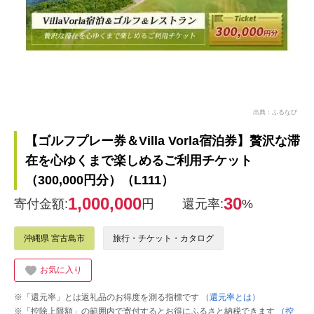
出典：ふるなび
【ゴルフプレー券＆Villa Vorla宿泊券】贅沢な滞
在を心ゆくまで楽しめるご利用チケット
（300,000円分）（L111）
1,000,000
30
寄付金額:
円
還元率:
%
沖縄県 宮古島市
旅行・チケット・カタログ
お気に入り
※「還元率」とは返礼品のお得度を測る指標です
（還元率とは）
※「控除上限額」の範囲内で寄付するとお得にふるさと納税できます
（控