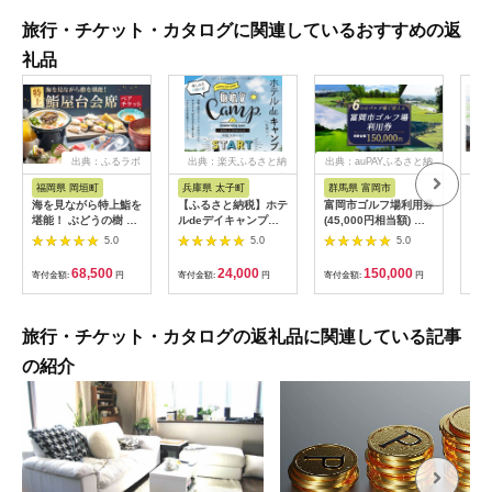
旅行・チケット・カタログに関連しているおすすめの返
礼品
出典：ふるラボ
出典：楽天ふるさと納
出典：auPAYふるさと納
出典
税
税
福岡県 岡垣町
兵庫県 太子町
群馬県 富岡市
長
海を見ながら特上鮨を
【ふるさと納税】ホテ
富岡市ゴルフ場利用券
旅行
堪能！ ぶどうの樹 鮨
ルdeデイキャンプ体
(45,000円相当額) ゴ
運転
屋台ペア お食事券 海
験チケット
ルフ チケット 平日 土
列車
5.0
5.0
5.0
鮮 海 屋台 食事 ペア
【1364991】
日 祝日 プレー券 関東
験 
福岡県 岡垣町
群馬県 首都圏 F20E-
列車
68,500
24,000
150,000
寄付金額:
円
寄付金額:
円
寄付金額:
円
寄付
382
ども
県
旅行・チケット・カタログの返礼品に関連している記事
の紹介