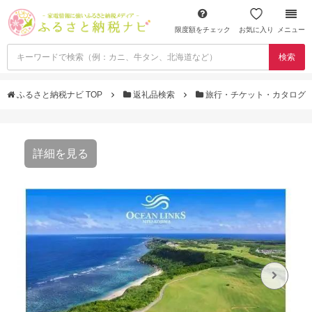
限度額をチェック
お気に入り
メニュー
検索
ふるさと納税ナビ TOP
返礼品検索
旅行・チケット・カタログ
詳細を見る