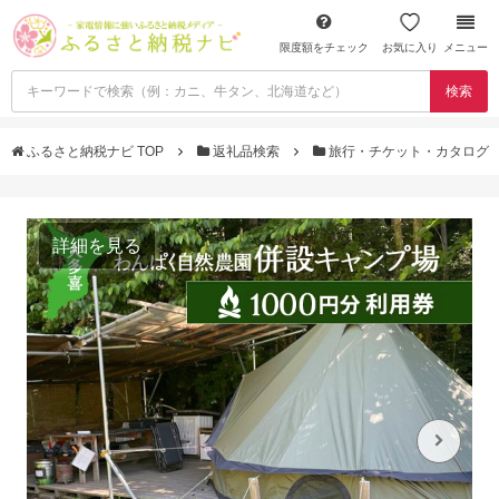
限度額をチェック
お気に入り
メニュー
検索
ふるさと納税ナビ TOP
返礼品検索
旅行・チケット・カタログ
詳細を見る