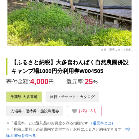
出典：楽天ふるさと納税
【ふるさと納税】大多喜わんぱく自然農園併設
キャンプ場1000円分利用券W004505
4,000
25
寄付金額:
円
還元率:
%
千葉県 大多喜町
旅行・チケット・カタログ
お気に入り
入場券・優待券・施設利用券
※「還元率」とは返礼品のお得度を測る指標です
（還元率とは）
※「控除上限額」の範囲内で寄付するとお得にふるさと納税できます
（控
除上限額を調べる）