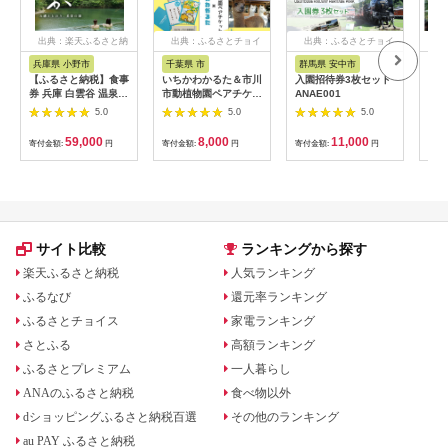
出典：楽天ふるさと納
出典：ふるさとチョイ
出典：ふるさとチョイ
出
税
ス
ス
兵庫県 小野市
千葉県 市
群馬県 安中市
静
【ふるさと納税】食事
いちかわかるた＆市川
入園招待券3枚セット
熱川
券 兵庫 白雲谷 温泉
市動植物園ペアチケッ
ANAE001
園 
ゆぴか 入浴券 10枚＋
ト 【12203-0196】
／ 
5.0
5.0
5.0
お食事券 (1,000円)
ット
10枚 セット 旅行 旅
59,000
8,000
11,000
寄付金額:
円
寄付金額:
円
寄付金額:
円
寄付
温泉旅行 スパ サウナ
岩盤浴 マッサージ エ
ステ 体験 体験型 子供
大人 チケット 券 ギフ
ト券 ギフト 贈答 レス
トラン 健康 美容 兵庫
県 小野市
サイト比較
ランキングから探す
楽天ふるさと納税
人気ランキング
ふるなび
還元率ランキング
ふるさとチョイス
家電ランキング
さとふる
高額ランキング
ふるさとプレミアム
一人暮らし
ANAのふるさと納税
食べ物以外
dショッピングふるさと納税百選
その他のランキング
au PAY ふるさと納税