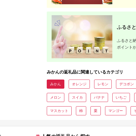
ふるさと
ふるさと納
ポイント
みかんの返礼品に関連しているカテゴリ
みかん
オレンジ
レモン
デコポン
メロン
スイカ
バナナ
いちご
マスカット
柿
栗
マンゴー