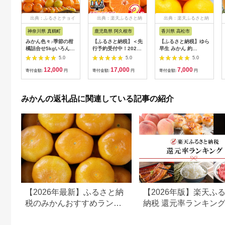
出典：ふるさとチョイ
出典：楽天ふるさと納
出典：楽天ふるさと納
ス
税
税
神奈川県 真鶴町
鹿児島県 阿久根市
香川県 高松市
みかん色々♪季節の柑
【ふるさと納税】＜先
【ふるさと納税】ゆら
橘詰合せ5kgいろんな
行予約受付中！2026
早生 みかん 約
種類が一箱に詰まった
年12月上旬以降順次
3kg【2026-9月下旬
5.0
5.0
5.0
楽しいみかんBox＜先
発送予定＞ ＼テレビ
～2026-11月上旬配
12,000
17,000
7,000
行受付＞
で紹介されました！／
送】 | 果物 フルーツ
寄付金額:
円
寄付金額:
円
寄付金額:
円
【1531518】
数量限定！鹿児島県産
柑橘 デザート おやつ
加温ハウス栽培の不知
甘い 露地みかん 高糖
火「大将季」(計約
度 爽やか ジューシー
みかんの返礼品に関連している記事の紹介
3kg) 旬 フルーツ 果物
果汁 果肉 お取り寄せ
柑橘 みかん【三笠農
お取り寄せグルメ お
業生産】akn051-07
すすめ
【2026年最新】ふるさと納
【2026年版】楽天ふ
税のみかんおすすめランキ
納税 還元率ランキン
ング｜還元率・産地・訳あ
還元率返礼品をジャン