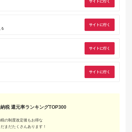
サイトに行く
天ふるさと納
出典：ふるさとチョイ
出典：ふるさとチョイ
出典：ふるさとチョ
税
ス
ス
岡市
和歌山県 串本町
和歌山県 九度山町
和歌山県 太地町
と納税】
＼ みかんの名産地 和
【2026年12月～2027
サイトに行く
＼ みかんの名産地 和
える
年1月より順次
歌山県産／ 農家直送
年1月発送】濃厚完熟
歌山県産／ 農家直送
岡県清水生ま
大玉 有田みかん 5kg
木成り温州みかん
大玉 有田みかん 10k
5.0
5.0
5.0
5.0
しい柑橘・太
（2L～3L） ひとつひ
5kg ミックスサイズ
（2L～3L） ひとつ
0,000
9,000
14,000
15,000
4.5kg◆ |
とつ手選別で厳選
和歌山県産
とつ手選別で厳選
円
寄付金額:
円
寄付金額:
円
寄付金額:
円
柑橘類・フル
【2025年11月下旬～
【2025年11月下旬～
サイトに行く
かん・ミカ
1月中旬ごろに順次発
1月中旬ごろに順次発
ン 果物 く
送予定】 | みかん フ
送予定】 | みかん フ
ンカン フル
ルーツ 果物 くだもの
ルーツ 果物 くだもの
 柑橘 静岡市
有田みかん 蜜柑 柑橘
有田みかん 蜜柑 柑橘
同組合 新
【hdm001-1A】
【hdm001-2A】
い 美味しい
サイトに行く
直送
納税 還元率ランキングTOP300
るさと納
納税の制度改定後もお得な
まだまだたくさんあります！