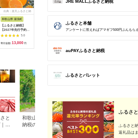
JRE MALLふるさと納税
出典：楽天ふるさと納
出典：ふるさとチョイ
出典：楽天ふるさと納
出典：楽
税
ス
税
和歌山県 湯浅町
熊本県 天草市
和歌山県 那智勝浦町
静岡県 静
ふるさと本舗
【ふるさと納税】
S040-022A-sku_農家
【ふるさと納税】[訳
【ふるさ
アンケートに答えればアマギフ500円ぶんもら
【2027年先行予約】
の手摘み パール柑
あり]和歌山有田みか
【2027
【訳あり・ご家庭用】
〈先行受付〉 先行予
ん約10kg(S～Lサイズ
発送】静
5.0
5.0
5.0
和歌山県産 完熟 不知
約 柑橘 パール柑 選べ
いずれかお届け）
れの美味
13,000
10,000
15,000
1
火 5kg 甘酸っぱい味
る 内容量 約 5kg /
★2026年11月中旬頃
田ポンカン 
寄付金額:
円
寄付金額:
円
寄付金額:
円
寄付金額:
わいと芳醇な風味がた
7.5kg 天草産 果物 フ
より順次発送
果物類・
auPAYふるさと納税
まらない高級柑橘!
ルーツ 真珠 手摘み 固
［TM82］ | 数量限定
ーツ・み
め 食感 食べ応え 果肉
期間限定 みかん 蜜柑
ン・ポンカ
上品 甘み おいしい お
柑橘 果物 フルーツ お
だもの ポ
すすめ 人気 予約受付
すすめ 人気
ーツ 食品
常温 お取り寄せ お取
清水農業協
り寄せフルーツ 熊本
鮮 旬 甘
ふるさとパレット
県 天草市 送料無料
果汁 産地
ふるさと
るさと
和歌山県美浜町のふるさと
香川県高松市のふ
グ｜高
納税のご紹介
税のご紹介
ふるさと
ル別
返礼品は