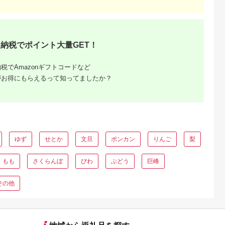
納税でポイント大量GET！
税でAmazonギフトコードなど
がお得にもらえるって知ってましたか？
ゆず
せとか
文旦
ポンカン
りんご
梨
もも
さくらんぼ
びわ
ぶどう
巨峰
その他