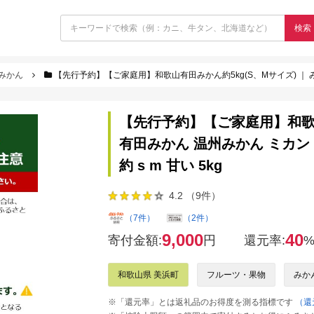
検索
みかん
【先行予約】【ご家庭用】和歌山有田みかん約5kg(S、Mサイズ) ｜ みかん 有田みか
【先行予約】【ご家庭用】和歌山
有田みかん 温州みかん ミカン 
約 s m 甘い 5kg
4.2 （9件）
（7件）
（2件）
9,000
40
寄付金額:
円
還元率:
和歌山県 美浜町
フルーツ・果物
みか
※「還元率」とは返礼品のお得度を測る指標です
（還