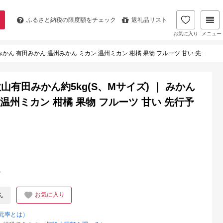
ふるさと納税の
限度額をチェック
返礼品リスト
お気に入り
メニュー
ん 温州みかん ミカン 温州ミカン 柑橘 果物 フルーツ 甘い 先行予約 s m 甘い 5kg
有田みかん約5kg(S、Mサイズ) ｜ みかん
温州ミカン 柑橘 果物 フルーツ 甘い 先行予
%
お気に入り
ん
元率とは）