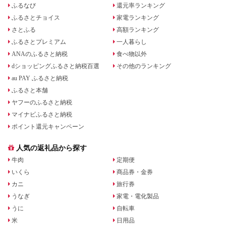
ふるなび
還元率ランキング
ふるさとチョイス
家電ランキング
さとふる
高額ランキング
ふるさとプレミアム
一人暮らし
ANAのふるさと納税
食べ物以外
dショッピングふるさと納税百選
その他のランキング
au PAY ふるさと納税
ふるさと本舗
ヤフーのふるさと納税
マイナビふるさと納税
ポイント還元キャンペーン
人気の返礼品から探す
牛肉
定期便
いくら
商品券・金券
カニ
旅行券
うなぎ
家電・電化製品
うに
自転車
米
日用品