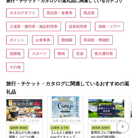
旅行・チケット・カタログの返礼品に関連しているカテゴリ
カタログギフト
宿泊券・食事券
商品券
入場券・優待券・施設利用券
温泉利用券
体験・ツアー
ポイント
お食事券
動物園
美術館・博物館
遊園地
スポーツ
映画
音楽
株主優待券
その他
旅行・チケット・カタログに関連しているおすすめの返
礼品
出典：ふるラボ
出典：楽天ふるさと納
出典：auPAYふるさと納
出典
税
税
福岡県 岡垣町
兵庫県 太子町
群馬県 富岡市
長
海を見ながら特上鮨を
【ふるさと納税】ホテ
富岡市ゴルフ場利用券
旅行
堪能！ ぶどうの樹 鮨
ルdeデイキャンプ体
(45,000円相当額) ゴ
運転