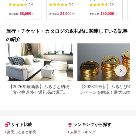
屋台ペア お食事券 海
験チケット
ルフ チケット 平日 土
列車
5.0
5.0
5.0
鮮 海 屋台 食事 ペア
【1364991】
日 祝日 プレー券 関東
験 
福岡県 岡垣町
群馬県 首都圏 F20E-
列車
68,500
24,000
150,000
寄付金額:
円
寄付金額:
円
寄付金額:
円
寄付
382
ども
県
旅行・チケット・カタログの返礼品に関連している記事
の紹介
【2026年最新版】ふるさと納税
【2026年最新】ふるなびの
「食べ物以外」返礼品の還元率
ンペーンを解説！最大50%還
ランキング！
も
サイト比較
ランキングから探す
楽天ふるさと納税
人気ランキング