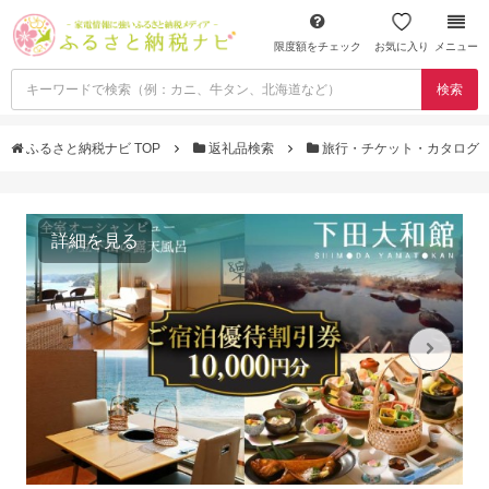
限度額をチェック
お気に入り
メニュー
検索
ふるさと納税ナビ TOP
返礼品検索
旅行・チケット・カタログ
詳細を見る