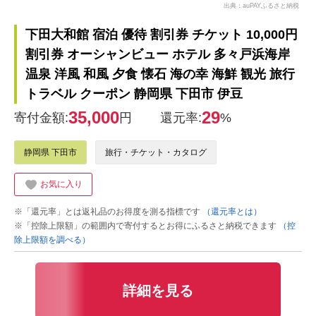
出典：auPAYふるさと納税
下田大和館 宿泊 優待 割引券 チケット 10,000円
割引券 オーシャンビュー ホテル 多々戸浜海岸
温泉 洋風 和風 夕食 懐石 海の幸 海鮮 観光 旅行
トラベル クーポン 静岡県 下田市 伊豆
35,000
29
寄付金額:
円
還元率:
%
静岡県 下田市
旅行・チケット・カタログ
お気に入り
※「還元率」とは返礼品のお得度を測る指標です
（還元率とは）
※「控除上限額」の範囲内で寄付するとお得にふるさと納税できます
（控
除上限額を調べる）
詳細を見る