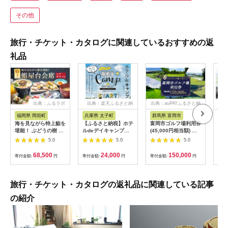
その他
旅行・チケット・カタログに関連しているおすすめの返
礼品
出典：ふるラボ
出典：楽天ふるさと納
出典：auPAYふるさと納
出典
税
税
福岡県 岡垣町
兵庫県 太子町
群馬県 富岡市
長
海を見ながら特上鮨を
【ふるさと納税】ホテ
富岡市ゴルフ場利用券
旅行
堪能！ ぶどうの樹 鮨
ルdeデイキャンプ体
(45,000円相当額) ゴ
運転
屋台ペア お食事券 海
験チケット
ルフ チケット 平日 土
列車
5.0
5.0
5.0
鮮 海 屋台 食事 ペア
【1364991】
日 祝日 プレー券 関東
験 
福岡県 岡垣町
群馬県 首都圏 F20E-
列車
68,500
24,000
150,000
寄付金額:
円
寄付金額:
円
寄付金額:
円
寄付
382
ども
県
旅行・チケット・カタログの返礼品に関連している記事
の紹介