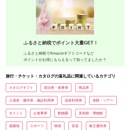
ふるさと納税でポイント大量GET！
ふるさと納税でAmazonギフトコードなど
ポイントがお得にもらえるって知ってましたか？
旅行・チケット・カタログの返礼品に関連しているカテゴリ
カタログギフト
宿泊券・食事券
商品券
入場券・優待券・施設利用券
温泉利用券
体験・ツアー
ポイント
お食事券
動物園
美術館・博物館
遊園地
スポーツ
映画
音楽
株主優待券