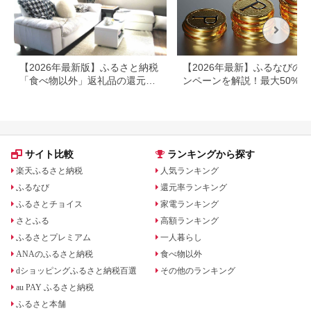
【2026年最新版】ふるさと納税
【2026年最新】ふるなびの
「食べ物以外」返礼品の還元率
ンペーンを解説！最大50%還
ランキング！
も
サイト比較
ランキングから探す
楽天ふるさと納税
人気ランキング
ふるなび
還元率ランキング
ふるさとチョイス
家電ランキング
さとふる
高額ランキング
ふるさとプレミアム
一人暮らし
ANAのふるさと納税
食べ物以外
dショッピングふるさと納税百選
その他のランキング
au PAY ふるさと納税
ふるさと本舗