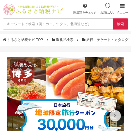
限度額をチェック
お気に入り
メニュー
検索
ふるさと納税ナビ TOP
返礼品検索
旅行・チケット・カタログ
詳細を見る