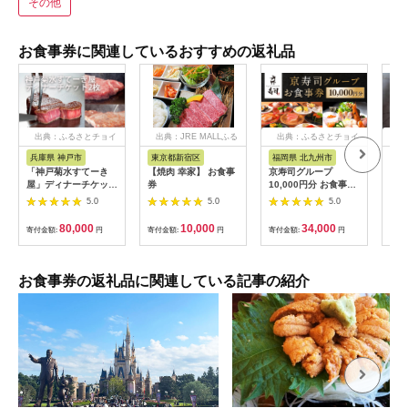
その他
お食事券に関連しているおすすめの返礼品
出典：ふるさとチョイ
出典：JRE MALLふる
出典：ふるさとチョイ
出
ス
さと納税
ス
兵庫県 神戸市
東京都新宿区
福岡県 北九州市
愛
「神戸菊水すてーき
【焼肉 幸家】 お食事
京寿司グループ
【 
屋」ディナーチケット
券
10,000円分 お食事券
レン
（2枚）
1000円×10枚 食事チ
テ 
5.0
5.0
5.0
ケット チケット 寿司
コー
福岡県 北九州市
様分
80,000
10,000
34,000
寄付金額:
円
寄付金額:
円
寄付金額:
円
寄付
お食事券の返礼品に関連している記事の紹介