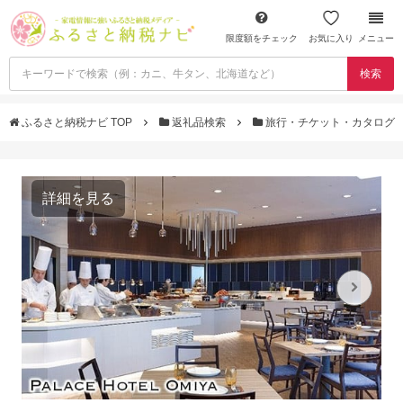
限度額をチェック
お気に入り
メニュー
検索
ふるさと納税ナビ TOP
返礼品検索
旅行・チケット・カタログ
詳細を見る