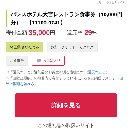
出典：ふるさとチョイス
パレスホテル大宮レストラン食事券（10,000円
分） 【11100-0741】
35,000
29
寄付金額:
円
還元率:
%
埼玉県 さいたま市
旅行・チケット・カタログ
お気に入り
お食事券
※「還元率」とは返礼品のお得度を測る指標です
（還元率とは）
※「控除上限額」の範囲内で寄付するとお得にふるさと納税できます
（控
除上限額を調べる）
詳細を見る
この返礼品の取扱いサイト