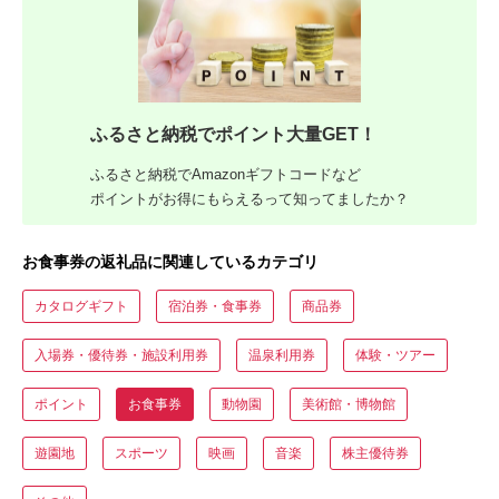
ふるさと納税でポイント大量GET！
ふるさと納税でAmazonギフトコードなど
ポイントがお得にもらえるって知ってましたか？
お食事券の返礼品に関連しているカテゴリ
カタログギフト
宿泊券・食事券
商品券
入場券・優待券・施設利用券
温泉利用券
体験・ツアー
ポイント
お食事券
動物園
美術館・博物館
遊園地
スポーツ
映画
音楽
株主優待券