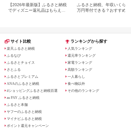
【2026年最新版】ふるさと納税
ふるさと納税、年収いくらで3
でディズニー返礼品はもらえ
万円寄付できる？おすすめ返
る？ホテル・チケット・公式グ
品も紹介
ッズを徹底解説
サイト比較
ランキングから探す
楽天ふるさと納税
人気ランキング
ふるなび
還元率ランキング
ふるさとチョイス
家電ランキング
さとふる
高額ランキング
ふるさとプレミアム
一人暮らし
ANAのふるさと納税
食べ物以外
dショッピングふるさと納税百選
その他のランキング
au PAY ふるさと納税
ふるさと本舗
ヤフーのふるさと納税
マイナビふるさと納税
ポイント還元キャンペーン