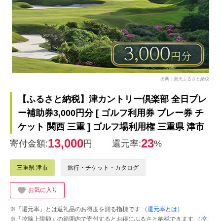
出典：楽天ふるさと納税
【ふるさと納税】津カントリー倶楽部 全日プレ
ー補助券3,000円分 [ ゴルフ利用券 プレー券 チ
ケット 関西 三重 ] ゴルフ場利用権 三重県 津市
13,000
23
寄付金額:
円
還元率:
%
三重県 津市
旅行・チケット・カタログ
お気に入り
※「還元率」とは返礼品のお得度を測る指標です
（還元率とは）
※「控除上限額」の範囲内で寄付するとお得にふるさと納税できます
（控