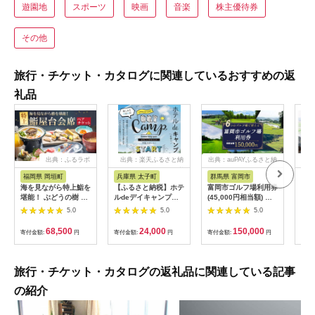
遊園地
スポーツ
映画
音楽
株主優待券
その他
旅行・チケット・カタログに関連しているおすすめの返
礼品
出典：ふるラボ
出典：楽天ふるさと納
出典：auPAYふるさと納
出典
税
税
福岡県 岡垣町
兵庫県 太子町
群馬県 富岡市
長
海を見ながら特上鮨を
【ふるさと納税】ホテ
富岡市ゴルフ場利用券
旅行
堪能！ ぶどうの樹 鮨
ルdeデイキャンプ体
(45,000円相当額) ゴ
運転
屋台ペア お食事券 海
験チケット
ルフ チケット 平日 土
列車
5.0
5.0
5.0
鮮 海 屋台 食事 ペア
【1364991】
日 祝日 プレー券 関東
験 
福岡県 岡垣町
群馬県 首都圏 F20E-
列車
68,500
24,000
150,000
寄付金額:
円
寄付金額:
円
寄付金額:
円
寄付
382
ども
県
旅行・チケット・カタログの返礼品に関連している記事
の紹介