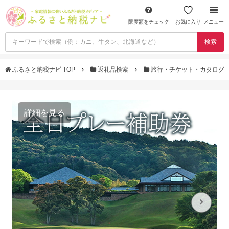
限度額をチェック
お気に入り
メニュー
検索
ふるさと納税ナビ TOP
返礼品検索
旅行・チケット・カタログ
詳細を見る