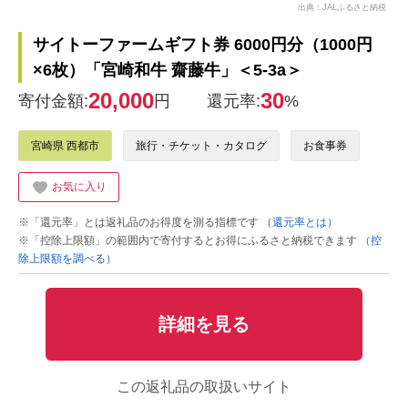
出典：JALふるさと納税
サイトーファームギフト券 6000円分（1000円
×6枚）「宮崎和牛 齋藤牛」＜5-3a＞
20,000
30
寄付金額:
円
還元率:
%
宮崎県 西都市
旅行・チケット・カタログ
お食事券
お気に入り
※「還元率」とは返礼品のお得度を測る指標です
（還元率とは）
※「控除上限額」の範囲内で寄付するとお得にふるさと納税できます
（控
除上限額を調べる）
詳細を見る
この返礼品の取扱いサイト