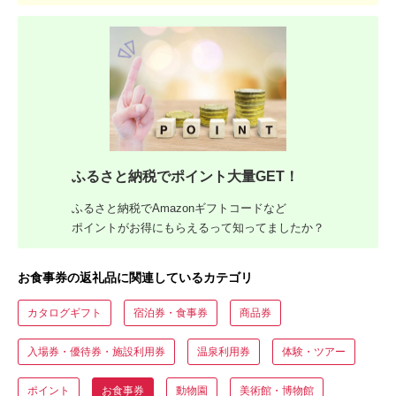
ふるさと納税でポイント大量GET！
ふるさと納税でAmazonギフトコードなど
ポイントがお得にもらえるって知ってましたか？
お食事券の返礼品に関連しているカテゴリ
カタログギフト
宿泊券・食事券
商品券
入場券・優待券・施設利用券
温泉利用券
体験・ツアー
ポイント
お食事券
動物園
美術館・博物館