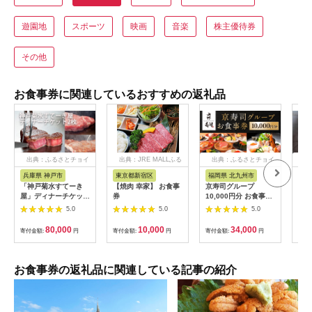
遊園地
スポーツ
映画
音楽
株主優待券
その他
お食事券に関連しているおすすめの返礼品
出典：ふるさとチョイ
出典：JRE MALLふる
出典：ふるさとチョイ
出
ス
さと納税
ス
兵庫県 神戸市
東京都新宿区
福岡県 北九州市
愛
「神戸菊水すてーき
【焼肉 幸家】 お食事
京寿司グループ
【 
屋」ディナーチケット
券
10,000円分 お食事券
レン
（2枚）
1000円×10枚 食事チ
テ 
5.0
5.0
5.0
ケット チケット 寿司
コー
福岡県 北九州市
様分
80,000
10,000
34,000
寄付金額:
円
寄付金額:
円
寄付金額:
円
寄付
お食事券の返礼品に関連している記事の紹介