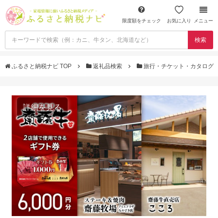
限度額をチェック
お気に入り
メニュー
検索
ふるさと納税ナビ TOP
返礼品検索
旅行・チケット・カタログ
詳細を見る