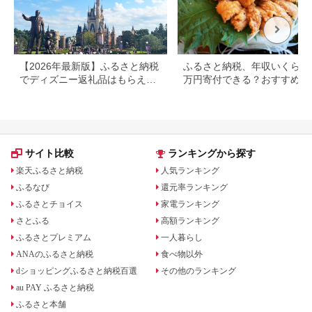
【2026年最新版】ふるさと納税
ふるさと納税、年収いくらで3
でディズニー返礼品はもらえ
万円寄付できる？おすすめ返
る？ホテル・チケット・公式グ
品も紹介
ッズを徹底解説
サイト比較
ランキングから探す
楽天ふるさと納税
人気ランキング
ふるなび
還元率ランキング
ふるさとチョイス
家電ランキング
さとふる
高額ランキング
ふるさとプレミアム
一人暮らし
ANAのふるさと納税
食べ物以外
dショッピングふるさと納税百選
その他のランキング
au PAY ふるさと納税
ふるさと本舗