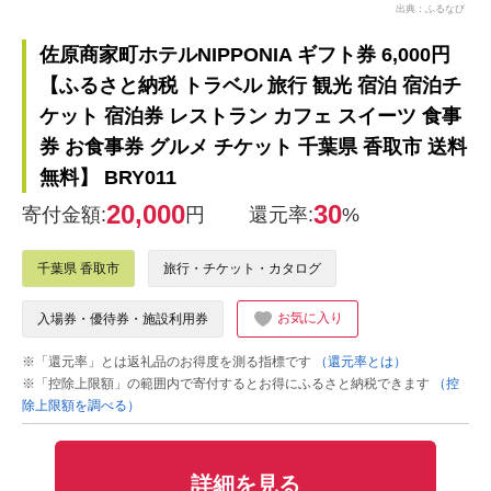
出典：ふるなび
佐原商家町ホテルNIPPONIA ギフト券 6,000円
【ふるさと納税 トラベル 旅行 観光 宿泊 宿泊チ
ケット 宿泊券 レストラン カフェ スイーツ 食事
券 お食事券 グルメ チケット 千葉県 香取市 送料
無料】 BRY011
20,000
30
寄付金額:
円
還元率:
%
千葉県 香取市
旅行・チケット・カタログ
お気に入り
入場券・優待券・施設利用券
※「還元率」とは返礼品のお得度を測る指標です
（還元率とは）
※「控除上限額」の範囲内で寄付するとお得にふるさと納税できます
（控
除上限額を調べる）
詳細を見る