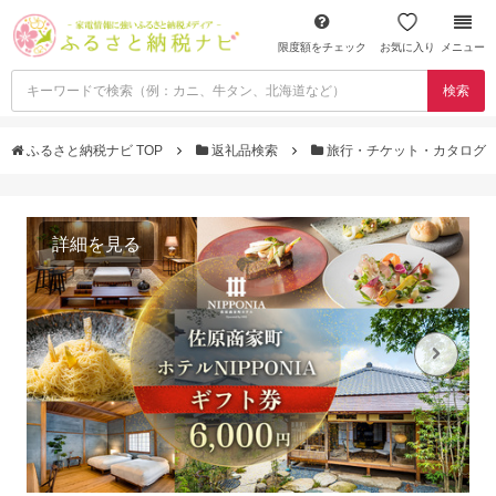
限度額をチェック
お気に入り
メニュー
検索
ふるさと納税ナビ TOP
返礼品検索
旅行・チケット・カタログ
詳細を見る