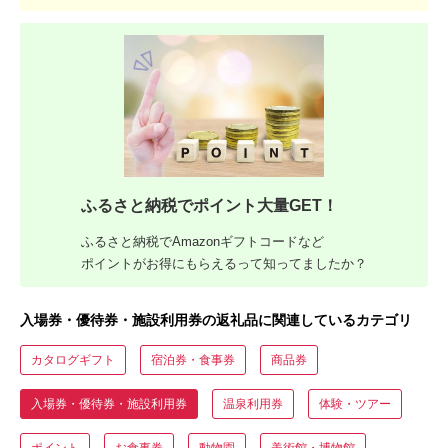
ふるさと納税でポイント大量GET！
ふるさと納税でAmazonギフトコードなど
ポイントがお得にもらえるって知ってましたか？
入場券・優待券・施設利用券の返礼品に関連しているカテゴリ
カタログギフト
宿泊券・食事券
商品券
入場券・優待券・施設利用券
温泉利用券
体験・ツアー
ポイント
お食事券
動物園
美術館・博物館