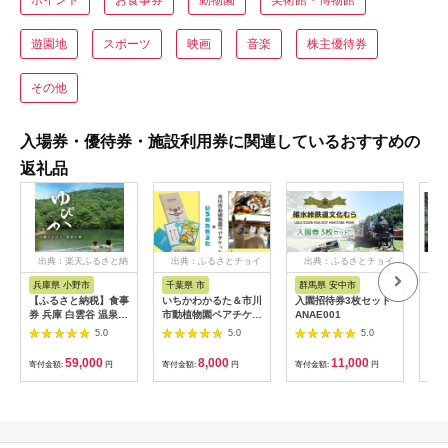
遊園地
スポーツ
映画
音楽
株主優待券
その他
入場券・優待券・施設利用券に関連しているおすすめの
返礼品
出典：楽天ふるさと納
出典：ふるさとチョイ
出典：ふるさとチョイ
出
税
ス
ス
兵庫県 小野市
千葉県 市
群馬県 安中市
静
【ふるさと納税】食事
いちかわかるた＆市川
入園招待券3枚セット
熱川
券 兵庫 白雲谷 温泉
市動植物園ペアチケッ
ANAE001
園 
ゆぴか 入浴券 10枚＋
ト 【12203-0196】
／ 
5.0
5.0
5.0
お食事券 (1,000円)
ット
10枚 セット 旅行 旅
59,000
8,000
11,000
寄付金額:
円
寄付金額:
円
寄付金額:
円
寄付
温泉旅行 スパ サウナ
岩盤浴 マッサージ エ
ステ 体験 体験型 子供
大人 チケット 券 ギフ
ト券 ギフト 贈答 レス
トラン 健康 美容 兵庫