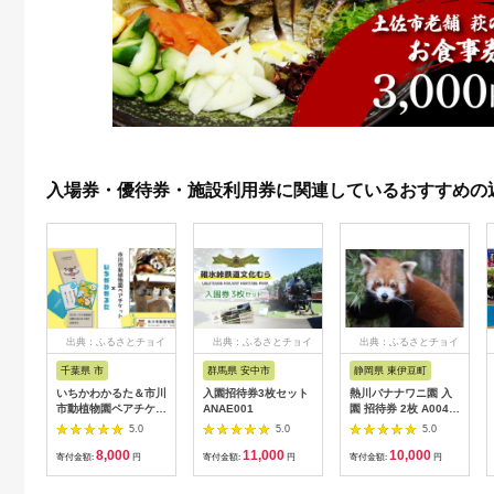
入場券・優待券・施設利用券に関連しているおすすめの
出典：ふるさとチョイ
出典：ふるさとチョイ
出典：ふるさとチョイ
ス
ス
ス
千葉県 市
群馬県 安中市
静岡県 東伊豆町
いちかわかるた＆市川
入園招待券3枚セット
熱川バナナワニ園 入
市動植物園ペアチケッ
ANAE001
園 招待券 2枚 A004
ト 【12203-0196】
／ 熱帯 動植物園 チケ
5.0
5.0
5.0
ット 静岡県 東伊豆町
8,000
11,000
10,000
寄付金額:
円
寄付金額:
円
寄付金額:
円