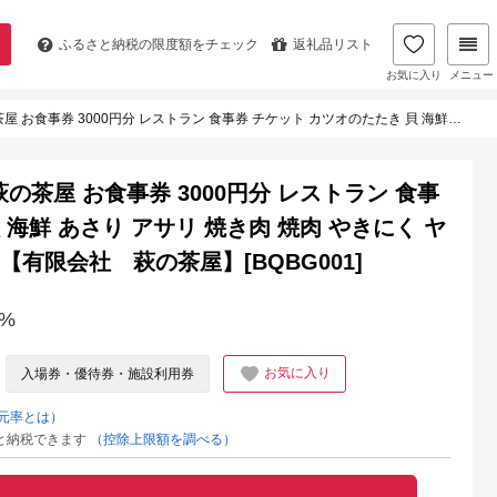
ふるさと納税の
限度額をチェック
返礼品リスト
お気に入り
メニュー
食事券 チケット カツオのたたき 貝 海鮮 あさり アサリ 焼き肉 焼肉 やきにく ヤキニク 中華 中華飯 あさりめし【有限会社 萩の茶屋】[BQBG001]
茶屋 お食事券 3000円分 レストラン 食事
 海鮮 あさり アサリ 焼き肉 焼肉 やきにく ヤ
【有限会社 萩の茶屋】[BQBG001]
%
お気に入り
入場券・優待券・施設利用券
元率とは）
と納税できます
（控除上限額を調べる）