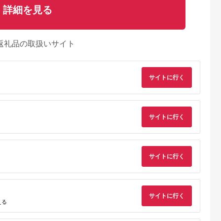
詳細を見る
返礼品の取扱いサイト
サイトに行く
サイトに行く
るさとチョイ
出典：ふるなび
出典：楽天ふるさと納
出典：JRE MALLふ
サイトに行く
ス
税
さと納
江市
沖縄県 恩納村
群馬県 渋川市
新潟県 新発田市
高級めがね引
【恩納村】JTBふるさ
【ふるさと納税】渋川
月岡温泉 入浴券 日帰
ルバー（3万
と旅行券（90,000円
市ふるさと感謝券
り 旅館 ゴルフ 3,000
分）有効期間5年 | 予
147,000円分（1000
円分 ( 1,000円 × 3枚 
5.0
5.0
5.0
5.0
サイトに行く
約 宿泊 観光 体験 温
円×147枚） 伊香保温
宿泊券 旅行券 感謝券
える
00,000
300,000
500,000
10,000
泉 ホテル 旅館 チケッ
泉 うどん 宿泊 旅行
チケット 美人の湯 温
円
寄付金額:
円
寄付金額:
円
寄付金額:
円
ト 子供 子連れ カップ
観光 ホテル 旅館 トラ
泉 露天風呂 新潟 温
ル 家族 店頭 電話 沖
ベル 飲食 お土産
宿 旅行 宿泊 旅行チ