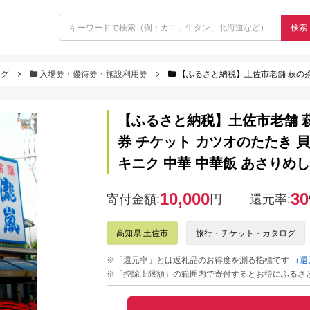
検索
ログ
入場券・優待券・施設利用券
【ふるさと納税】土佐市老舗 萩の茶屋 お食事券 3000円分 レストラン 
【ふるさと納税】土佐市老舗 萩の
券 チケット カツオのたたき 貝
キニク 中華 中華飯 あさりめし
10,000
30
寄付金額:
円
還元率:
高知県 土佐市
旅行・チケット・カタログ
※「還元率」とは返礼品のお得度を測る指標です
（還
※「控除上限額」の範囲内で寄付するとお得にふるさ