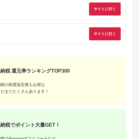
縄 沖縄
F4H-0563
ット 宿泊チケット ゴ
ルフ場 体験 リゾート
サイトに行く
トラベルチケット 観
る 遊ぶ 料理 食事 食
べる 泊まる 金券 ホ
ル 老舗 観光 観光地
利用券 国内 新潟県 
陸 新発田 A01
サイトに行く
納税 還元率ランキングTOP300
納税の制度改定後もお得な
まだまだたくさんあります！
納税でポイント大量GET！
税でAmazonギフトコードなど