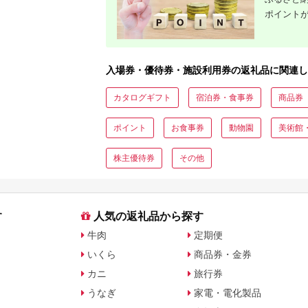
ポイント
入場券・優待券・施設利用券の返礼品に関連し
カタログギフト
宿泊券・食事券
商品券
ポイント
お食事券
動物園
美術館
株主優待券
その他
す
人気の返礼品から探す
牛肉
定期便
いくら
商品券・金券
カニ
旅行券
うなぎ
家電・電化製品