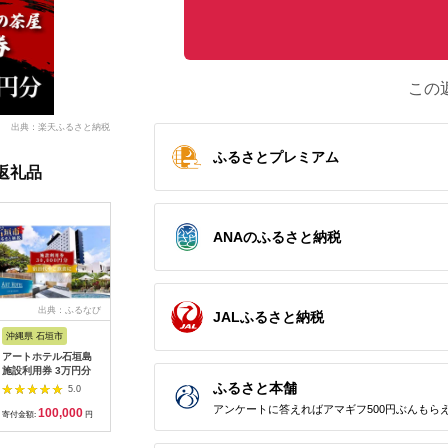
この
出典：楽天ふるさと納税
ふるさとプレミアム
返礼品
ANAのふるさと納税
出典：ふるなび
出典：ふるなび
出典：ふるなび
出典：ふ
JALふるさと納税
沖縄県 石垣市
沖縄県 恩納村
神奈川県 横須賀市
福井県 鯖
アートホテル石垣島
【恩納村】JTBふるさ
ソレイユの丘 回数券
鯖江産 
施設利用券 3万円分
と旅行クーポン
400円分×22枚【株式
換券：シ
（3,000円分）有効期
会社日比谷花壇】
円相当）
ふるさと本舗
5.0
5.0
5.0
間3年（Eメール発
[AKBO002]
アンケートに答えればアマギフ500円ぶんもら
100,000
10,000
31,000
1
行）｜予約 宿泊 観光
寄付金額:
円
寄付金額:
円
寄付金額:
円
寄付金額:
体験 温泉 ホテル 旅館
チケット 子供 子連れ