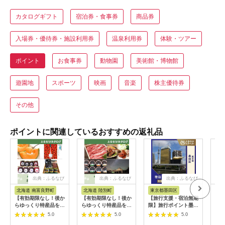
カタログギフト
宿泊券・食事券
商品券
入場券・優待券・施設利用券
温泉利用券
体験・ツアー
ポイント
お食事券
動物園
美術館・博物館
遊園地
スポーツ
映画
音楽
株主優待券
その他
ポイントに関連しているおすすめの返礼品
出典：ふるなび
出典：ふるなび
出典：ふるなび
北海道 南富良野町
北海道 陸別町
東京都墨田区
北
【有効期限なし！後か
【有効期限なし！後か
【旅行支援・宿泊無期
【有
らゆっくり特産品を選
らゆっくり特産品を選
限】旅行ポイント墨田
らゆ
べる】北海道南富良野
べる】北海道陸別町カ
区ふるなびトラベルポ
べる
5.0
5.0
5.0
町カタログポイント
タログポイント
イント
カタ