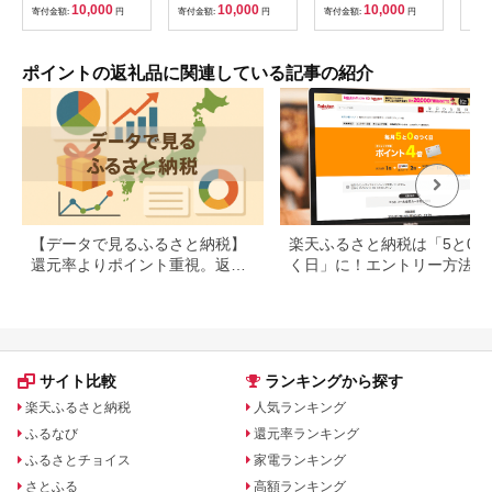
10,000
10,000
10,000
寄付金額:
円
寄付金額:
円
寄付金額:
円
寄付
ポイントの返礼品に関連している記事の紹介
【データで見るふるさと納税】
楽天ふるさと納税は「5と0の
還元率よりポイント重視。返礼
く日」に！エントリー方法や
品の選び方に変化の兆し
天ポイントの上限も解説
サイト比較
ランキングから探す
楽天ふるさと納税
人気ランキング
ふるなび
還元率ランキング
ふるさとチョイス
家電ランキング
さとふる
高額ランキング