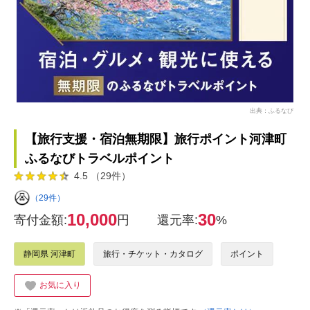
出典：ふるなび
【旅行支援・宿泊無期限】旅行ポイント河津町
ふるなびトラベルポイント
4.5 （29件）
（29件）
10,000
30
寄付金額:
円
還元率:
%
静岡県 河津町
旅行・チケット・カタログ
ポイント
お気に入り