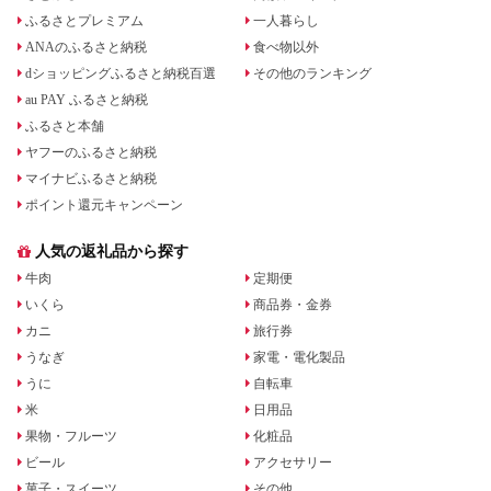
ふるさとプレミアム
一人暮らし
ANAのふるさと納税
食べ物以外
dショッピングふるさと納税百選
その他のランキング
au PAY ふるさと納税
ふるさと本舗
ヤフーのふるさと納税
マイナビふるさと納税
ポイント還元キャンペーン
人気の返礼品から探す
牛肉
定期便
いくら
商品券・金券
カニ
旅行券
うなぎ
家電・電化製品
うに
自転車
米
日用品
果物・フルーツ
化粧品
ビール
アクセサリー
菓子・スイーツ
その他