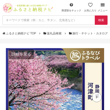
限度額をチェック
お気に入り
メニュー
検索
ふるさと納税ナビ TOP
返礼品検索
旅行・チケット・カタログ
詳細を見る