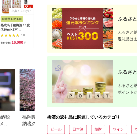
出典：ふるなび
出典：楽天ふるさと納
出典：楽天ふるさと納
出
税
税
ふるさと
宮崎県 日之影町
奈良県 葛城市
和歌山県 海南市
大阪府 羽
熟成高千穂梅酒 14度
【ふるさと納税】梅乃
【ふるさと納税】紀州
本格梅酒 P
(720ml×2本)
宿 梅酒 黒ラベル
のイチゴ梅酒 720ml
りサイズ：5
ふるさと
【MU024】【日之影
1800ml／濃厚 青
羽曳野商
5.0
5.0
5.0
町村おこし総合産業
梅 完熟梅 日本仕込
社《30日
返礼品は
16,000
16,000
7,500
2
(株)】
み お酒 ロック ソ
予定(土日
寄付金額:
円
寄付金額:
円
寄付金額:
円
寄付金額:
ーダ割り 人気
ふるさと
ふるさと納
ポイント
と納税
福岡県太宰府市のふるさと
茨城県 日立市のふ
梅酒の返礼品に関連しているカテゴリ
メ」
納税のご紹介
税のご紹介
ビール
日本酒
焼酎
ワイン