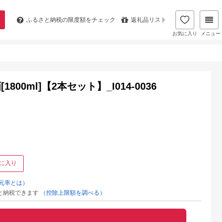
ふるさと納税の
限度額をチェック
返礼品リスト
お気に入り
メニュー
0ml]【2本セット】_I014-0036
に入り
元率とは）
と納税できます
（控除上限額を調べる）