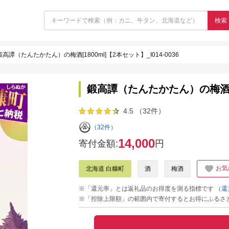
検索
鍛高譚（たんたかたん）の梅酒[1800ml]【2本セット】_I014-0036
鍛高譚（たんたかたん）の梅酒[180
4.5 （32件）
（32件）
14,000
寄付金額:
円
お気
北海道 白糠町
酒
梅酒
※「還元率」とは返礼品のお得度を測る指標です
（還
※「控除上限額」の範囲内で寄付するとお得にふるさ