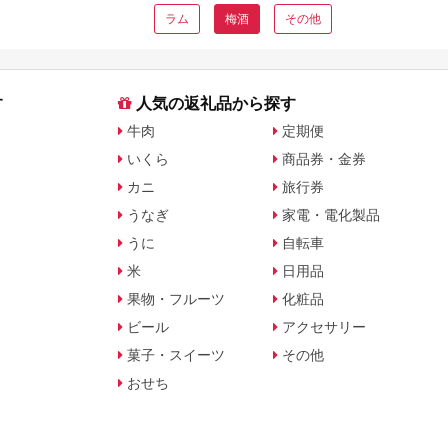
ラム
梅酒
その他
す
人気の返礼品から探す
牛肉
定期便
いくら
商品券・金券
カニ
旅行券
うなぎ
家電・電化製品
うに
自転車
米
日用品
果物・フルーツ
化粧品
ビール
アクセサリー
菓子・スイーツ
その他
おせち