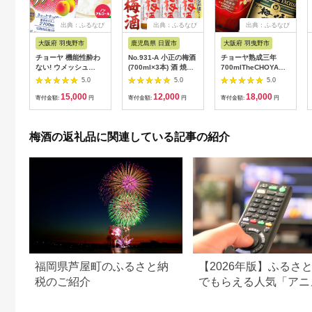
出典：ふるなび
出典：ふるなび
出典：ふるなび
大阪府 羽曳野市
鹿児島県 日置市
大阪府 羽曳野市
チョーヤ 機能性酔わ
No.931-A 小正の梅酒
チョーヤ熟成三年
ない! ウメッシュ
(700ml×3本) 酒 焼酎
700mlTheCHOYA
350ml×24本
梅 梅酒 果実酒 セット
EXCELLENT 750ml
5.0
5.0
5.0
アルコール リキュー
計2本
15,000
12,000
18,000
ル 瓶 贈答 ギフト 常
寄付金額:
円
寄付金額:
円
寄付金額:
円
温 常温保存【小正醸
造】
梅酒の返礼品に関連している記事の紹介
福岡県芦屋町のふるさと納
【2026年版】ふるさ
税のご紹介
でもらえる人気「アニ
の返礼品