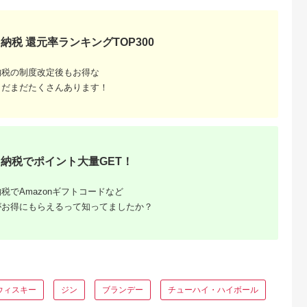
典：ふるなび
出典：ふるなび
出典：ふるなび
出典：ふるな
納税 還元率ランキングTOP300
曳野市
山梨県 北杜市
愛知県 美浜町
埼玉県 羽生市
io 飲みき
谷櫻酒造 谷櫻 梅酒
知多露茜720ml×1本
リキュール 4種 セッ
0ml 60本
２本セット 甘さ控え
◆ ❘ 梅酒 お酒 國
ト 梅 ゆず ブルーベ
納税の制度改定後もお得な
工振興株式会
め 500ml×2本 セット
盛 國盛FARM 果実
ー あんず
5.0
5.0
5.0
5.0
以内に出荷
お酒 梅 八ヶ岳南麓湧
酒 食前酒 リキュー
まだまだたくさんあります！
2,000
11,000
16,000
11,000
祝除く)》
水 母の日 父の日
ル ロック ソーダ
円
寄付金額:
円
寄付金額:
円
寄付金額:
円
[h051]
割 紅南高梅 南高
梅 完熟梅 フルー
ツ 愛知県 美浜町
中埜酒造
納税でポイント大量GET！
税でAmazonギフトコードなど
がお得にもらえるって知ってましたか？
るさと納
ウィスキー
ジン
ブランデー
チューハイ・ハイボール