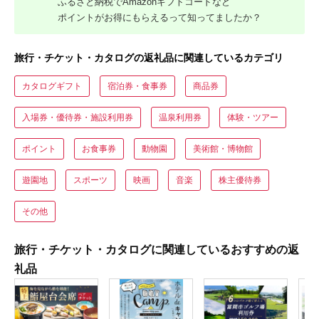
ふるさと納税でAmazonギフトコードなど
ポイントがお得にもらえるって知ってましたか？
旅行・チケット・カタログの返礼品に関連しているカテゴリ
カタログギフト
宿泊券・食事券
商品券
入場券・優待券・施設利用券
温泉利用券
体験・ツアー
ポイント
お食事券
動物園
美術館・博物館
遊園地
スポーツ
映画
音楽
株主優待券
その他
旅行・チケット・カタログに関連しているおすすめの返
礼品