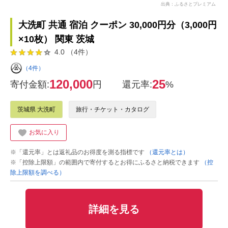
出典：ふるさとプレミアム
大洗町 共通 宿泊 クーポン 30,000円分（3,000円
×10枚） 関東 茨城
4.0 （4件）
（4件）
120,000
25
寄付金額:
円
還元率:
%
茨城県 大洗町
旅行・チケット・カタログ
お気に入り
※「還元率」とは返礼品のお得度を測る指標です
（還元率とは）
※「控除上限額」の範囲内で寄付するとお得にふるさと納税できます
（控
除上限額を調べる）
詳細を見る