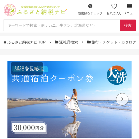
限度額をチェック
お気に入り
メニュー
検索
ふるさと納税ナビ TOP
返礼品検索
旅行・チケット・カタログ
詳細を見る