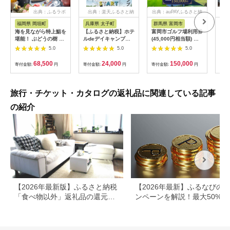
出典：ふるラボ
出典：楽天ふるさと納
出典：auPAYふるさと納
出典
税
税
福岡県 岡垣町
兵庫県 太子町
群馬県 富岡市
長
海を見ながら特上鮨を
【ふるさと納税】ホテ
富岡市ゴルフ場利用券
旅行
堪能！ ぶどうの樹 鮨
ルdeデイキャンプ体
(45,000円相当額) ゴ
運転
屋台ペア お食事券 海
験チケット
ルフ チケット 平日 土
列車
5.0
5.0
5.0
鮮 海 屋台 食事 ペア
【1364991】
日 祝日 プレー券 関東
験 
福岡県 岡垣町
群馬県 首都圏 F20E-
列車
68,500
24,000
150,000
寄付金額:
円
寄付金額:
円
寄付金額:
円
寄付
382
ども
県
旅行・チケット・カタログの返礼品に関連している記事
の紹介
【2026年最新版】ふるさと納税
【2026年最新】ふるなびの
「食べ物以外」返礼品の還元率
ンペーンを解説！最大50%還
ランキング！
も