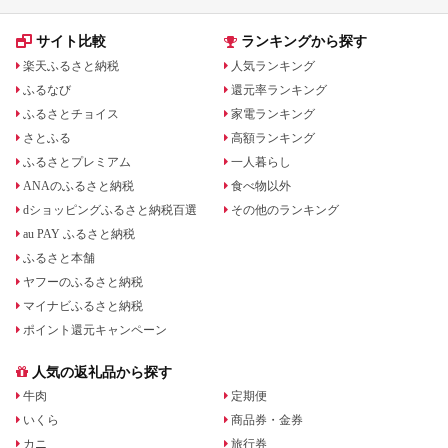
サイト比較
ランキングから探す
楽天ふるさと納税
人気ランキング
ふるなび
還元率ランキング
ふるさとチョイス
家電ランキング
さとふる
高額ランキング
ふるさとプレミアム
一人暮らし
ANAのふるさと納税
食べ物以外
dショッピングふるさと納税百選
その他のランキング
au PAY ふるさと納税
ふるさと本舗
ヤフーのふるさと納税
マイナビふるさと納税
ポイント還元キャンペーン
人気の返礼品から探す
牛肉
定期便
いくら
商品券・金券
カニ
旅行券