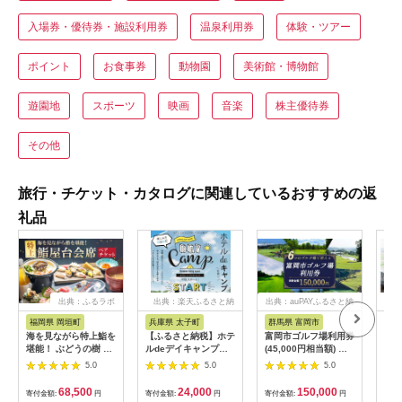
入場券・優待券・施設利用券
温泉利用券
体験・ツアー
ポイント
お食事券
動物園
美術館・博物館
遊園地
スポーツ
映画
音楽
株主優待券
その他
旅行・チケット・カタログに関連しているおすすめの返
礼品
出典：ふるラボ
出典：楽天ふるさと納
出典：auPAYふるさと納
出典
税
税
福岡県 岡垣町
兵庫県 太子町
群馬県 富岡市
長
海を見ながら特上鮨を
【ふるさと納税】ホテ
富岡市ゴルフ場利用券
旅行
堪能！ ぶどうの樹 鮨
ルdeデイキャンプ体
(45,000円相当額) ゴ
運転
屋台ペア お食事券 海
験チケット
ルフ チケット 平日 土
列車
5.0
5.0
5.0
鮮 海 屋台 食事 ペア
【1364991】
日 祝日 プレー券 関東
験 
福岡県 岡垣町
群馬県 首都圏 F20E-
列車
68,500
24,000
150,000
寄付金額:
円
寄付金額:
円
寄付金額:
円
寄付
382
ども