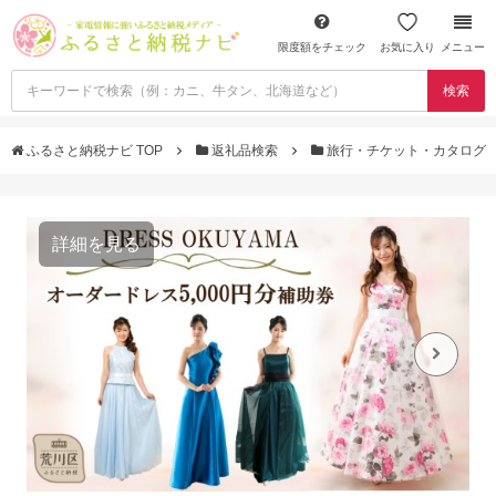
限度額をチェック
お気に入り
メニュー
検索
ふるさと納税ナビ TOP
返礼品検索
旅行・チケット・カタログ
詳細を見る