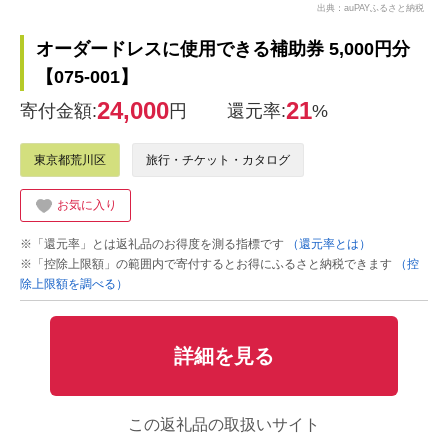
出典：auPAYふるさと納税
オーダードレスに使用できる補助券 5,000円分
【075-001】
24,000
21
寄付金額:
円
還元率:
%
東京都荒川区
旅行・チケット・カタログ
お気に入り
※「還元率」とは返礼品のお得度を測る指標です
（還元率とは）
※「控除上限額」の範囲内で寄付するとお得にふるさと納税できます
（控
除上限額を調べる）
詳細を見る
この返礼品の取扱いサイト