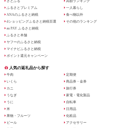
さとふる
高額ランキング
ふるさとプレミアム
一人暮らし
ANAのふるさと納税
食べ物以外
dショッピングふるさと納税百選
その他のランキング
au PAY ふるさと納税
ふるさと本舗
ヤフーのふるさと納税
マイナビふるさと納税
ポイント還元キャンペーン
人気の返礼品から探す
牛肉
定期便
いくら
商品券・金券
カニ
旅行券
うなぎ
家電・電化製品
うに
自転車
米
日用品
果物・フルーツ
化粧品
ビール
アクセサリー